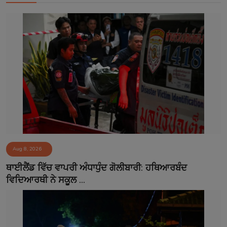
Aug 8, 2026
ਥਾਈਲੈਂਡ ਵਿੱਚ ਵਾਪਰੀ ਅੰਧਾਧੁੰਦ ਗੋਲੀਬਾਰੀ: ਹਥਿਆਰਬੰਦ
ਵਿਦਿਆਰਥੀ ਨੇ ਸਕੂਲ ...