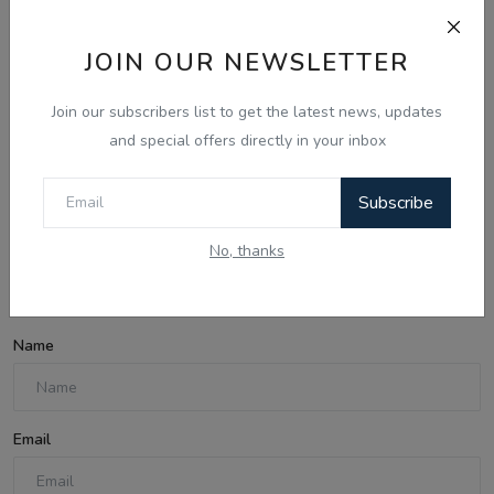
JOIN OUR NEWSLETTER
Aug 8, 2026
Join our subscribers list to get the latest news, updates
and special offers directly in your inbox
ਕੈਲੀਫ਼ੋਰਨੀਆ 'ਚ ਪੰਜਾਬੀ ਨੌਜਵਾਨ ਦਾ ਗੋਲੀਆਂ ਮਾਰ ਕੇ ਕਤਲ,
ਪਟਿਆਲਾ ਜ਼ਿਲ੍ਹ...
Subscribe
No, thanks
Comments
Name
Email