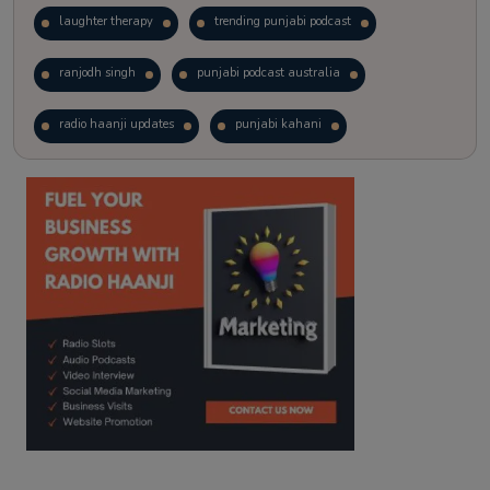
laughter therapy
trending punjabi podcast
ranjodh singh
punjabi podcast australia
radio haanji updates
punjabi kahani
kitaab kahani
punjabi story