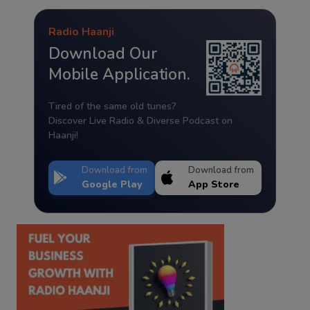
Radio Haanji
Download Our
Mobile Application.
Tired of the same old tunes?
Discover Live Radio & Diverse Podcast on
Haanji!
Download from
Download from
Google Play
App Store