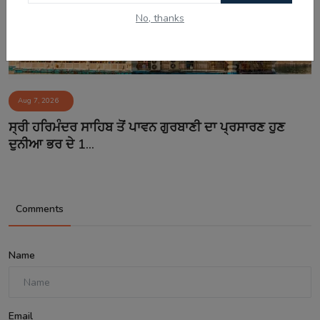
No, thanks
Aug 7, 2026
ਸ੍ਰੀ ਹਰਿਮੰਦਰ ਸਾਹਿਬ ਤੋਂ ਪਾਵਨ ਗੁਰਬਾਣੀ ਦਾ ਪ੍ਰਸਾਰਣ ਹੁਣ
ਦੁਨੀਆ ਭਰ ਦੇ 1...
Comments
Name
Email