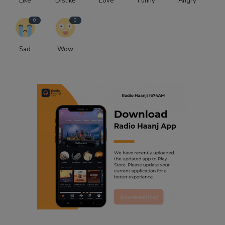
Like
Dislike
Love
Funny
Angry
0
0
Sad
Wow