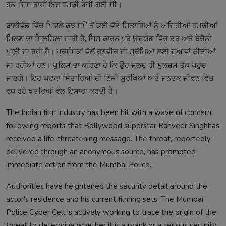
ਹਨ, ਜਿਸ ਰਾਹੀਂ ਇਹ ਧਮਕੀ ਭੇਜੀ ਗਈ ਸੀ।
ਬਾਲੀਵੁੱਡ ਵਿੱਚ ਪਿਛਲੇ ਕੁਝ ਸਮੇਂ ਤੋਂ ਕਈ ਵੱਡੇ ਸਿਤਾਰਿਆਂ ਨੂੰ ਅਜਿਹੀਆਂ ਧਮਕੀਆਂ
ਮਿਲਣ ਦਾ ਸਿਲਸਿਲਾ ਜਾਰੀ ਹੈ, ਜਿਸ ਕਾਰਨ ਪੂਰੇ ਉਦਯੋਗ ਵਿੱਚ ਡਰ ਅਤੇ ਬੇਚੈਨੀ
ਪਾਈ ਜਾ ਰਹੀ ਹੈ। ਪ੍ਰਸ਼ੰਸਕਾਂ ਵੱਲੋਂ ਰਣਵੀਰ ਦੀ ਸੁਰੱਖਿਆ ਲਈ ਦੁਆਵਾਂ ਕੀਤੀਆਂ
ਜਾ ਰਹੀਆਂ ਹਨ। ਪੁਲਿਸ ਦਾ ਕਹਿਣਾ ਹੈ ਕਿ ਉਹ ਜਲਦ ਹੀ ਮੁਲਜ਼ਮ ਤੱਕ ਪਹੁੰਚ
ਜਾਣਗੇ। ਇਹ ਘਟਨਾ ਸਿਤਾਰਿਆਂ ਦੀ ਨਿੱਜੀ ਸੁਰੱਖਿਆ ਅਤੇ ਜਨਤਕ ਜੀਵਨ ਵਿੱਚ
ਵਧ ਰਹੇ ਖ਼ਤਰਿਆਂ ਵੱਲ ਇਸ਼ਾਰਾ ਕਰਦੀ ਹੈ।
The Indian film industry has been hit with a wave of concern
following reports that Bollywood superstar Ranveer Singhhas
received a life-threatening message. The threat, reportedly
delivered through an anonymous source, has prompted
immediate action from the Mumbai Police.
Authorities have heightened the security detail around the
actor's residence and his current filming sets. The Mumbai
Police Cyber Cell is actively working to trace the origin of the
threat to determine whether it is a prank or a serious security