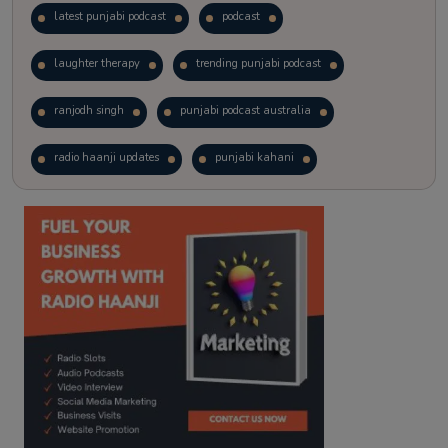
latest punjabi podcast
podcast
laughter therapy
trending punjabi podcast
ranjodh singh
punjabi podcast australia
radio haanji updates
punjabi kahani
kitaab kahani
punjabi story