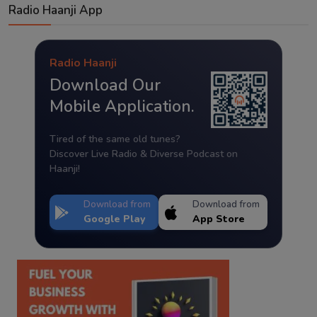
Radio Haanji App
Radio Haanji
Download Our
Mobile Application.
Tired of the same old tunes?
Discover Live Radio & Diverse Podcast on
Haanji!
Download from
Download from
Google Play
App Store