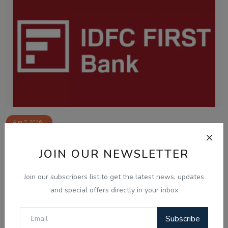
Aug 7, 2026
ਚੰਡੀਗੜ੍ਹ ਸਮਾਰਟ ਸਿਟੀ ਘੁਟਾਲਾ: ਦੋਸ਼ੀ ਨਲਿਨੀ ਮਲਿਕ ਨੇ
JOIN OUR NEWSLETTER
ਸੀਬੀਆਈ ਜਾਂਚ ਵਿੱਚ...
Join our subscribers list to get the latest news, updates
and special offers directly in your inbox
Subscribe