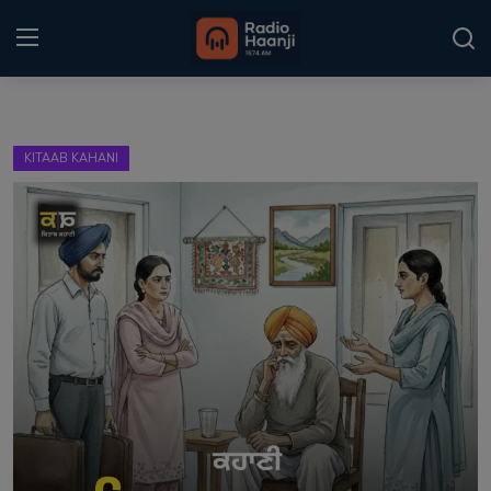
Login
Register
KITAAB KAHANI
Home
Punjabi Podcast
Kitaab Kahani
Gallery
Sponsors
Matrimonial
Event