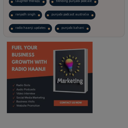
laughter therapy
trending punjabi podcast
ranjodh singh
punjabi podcast australia
radio haanji updates
punjabi kahani
kitaab kahani
punjabi story