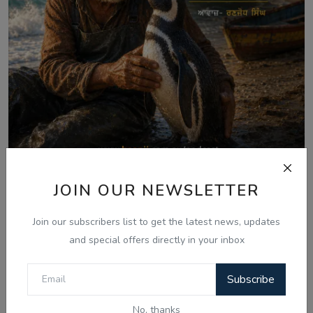
JOIN OUR NEWSLETTER
Aug 7, 2026
ਪੈਂਗੁਇਨ ਡਿਨਡਿਮ ਦੀ ਸੱਚੀ ਕਹਾਣੀ - Punjabi
Join our subscribers list to get the latest news, updates
Audio Kahan...
and special offers directly in your inbox
Subscribe
Comments
No, thanks