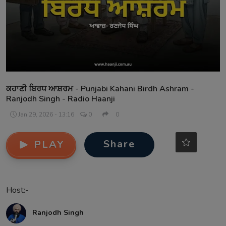
Contact
ਕਹਾਣੀ ਬਿਰਧ ਆਸ਼ਰਮ - Punjabi Kahani Birdh Ashram -
Ranjodh Singh - Radio Haanji
Jan 29, 2026 - 13:16
0
0
Share
PLAY
Host:-
Ranjodh Singh