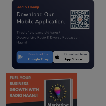
Radio Haanji
Download Our
Mobile Application.
Tired of the same old tunes?
Discover Live Radio & Diverse Podcast on
Haanji!
Download from
Download from
Google Play
App Store