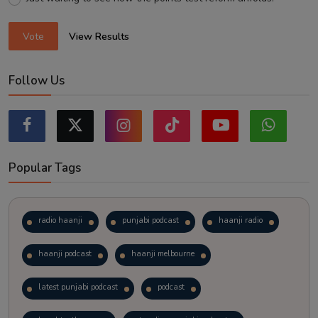
Vote
View Results
Follow Us
Popular Tags
radio haanji
punjabi podcast
haanji radio
haanji podcast
haanji melbourne
latest punjabi podcast
podcast