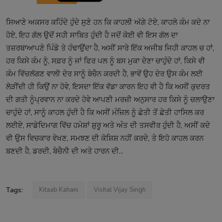
ਸਿਆਣੇ
ਅਕਸਰ
ਕਹਿੰਦੇ
ਹੁੰਦੇ
ਸੁਣੇ
ਹਨ
ਕਿ
ਕਾਹਲੀ
ਅੱਗੇ
ਟੋਏ
,
ਕਾਹਲੇ
ਕੰਮ
ਕਦੇ
ਨਾ
ਹੋਏ
,
ਇਹ
ਗੱਲ
ਉਦੋਂ
ਸਹੀ
ਸਾਬਿਤ
ਹੁੰਦੀ
ਹੈ
ਜਦੋਂ
ਕੋਈ
ਵੀ
ਇਸ
ਗੱਲ
ਦਾ
ਤਜ਼ਰਬਾ
ਆਪਣੇ
ਪਿੰਡੇ
ਤੇ
ਹੰਢਾਉਂਦਾ
ਹੈ
,
ਅਸੀਂ
ਸਾਰੇ
ਇੱਕ
ਅਜੀਬ
ਜਿਹੀ
ਕਾਹਲ
ਚ
ਹਾਂ
,
ਹਰ
ਕਿਸੇ
ਕੰਮ
ਨੂੰ
,
ਸਫ਼ਰ
ਨੂੰ
ਜਾਂ
ਫਿਰ
ਪਲ
ਨੂੰ
ਬਸ
ਮੁਕਾ
ਦੇਣਾ
ਚਾਹੁੰਦੇ
ਹਾਂ
,
ਕਿਸੇ
ਵੀ
ਕੰਮ
ਵਿੱਚ
ਲੱਗਣ
ਵਾਲੀ
ਦੇਰ
ਸਾਨੂੰ
ਬੇਚੈਨ
ਕਰਦੀ
ਹੈ
,
ਭਾਵੇਂ
ਉਹ
ਦੇਰ
ਉਸ
ਕੰਮ
ਲਈ
ਲੋੜੀਂਦੀ
ਹੀ
ਕਿਉਂ
ਨਾ
ਹੋਵੇ
,
ਇਸਦਾ
ਇੱਕ
ਵੱਡਾ
ਕਾਰਨ
ਇਹ
ਵੀ
ਹੈ
ਕਿ
ਅਸੀਂ
ਕੁਦਰਤ
ਦੀ
ਗਤੀ
ਨੂੰ
ਪ੍ਰਵਾਨ
ਨਾ
ਕਰਦੇ
ਹੋਵੇ
ਆਪਣੀ
ਮਰਜ਼ੀ
ਅਨੁਸਾਰ
ਹਰ
ਕਿਸੇ
ਨੂੰ
ਚਲਾਉਣਾ
ਚਾਹੁੰਦੇ
ਹਾਂ
,
ਸਾਨੂੰ
ਕਾਹਲ
ਹੁੰਦੀ
ਹੈ
ਕਿ
ਅਸੀਂ
ਮੰਜ਼ਿਲ
ਨੂੰ
ਛੇਤੀ
ਤੋਂ
ਛੇਤੀ
ਹਾਸਿਲ
ਕਰ
ਲਈਏ
,
ਸਾਡੇ
ਦਿਮਾਗ
ਵਿੱਚ
ਹਮੇਸ਼ਾਂ
ਸ਼ੁਰੂ
ਅਤੇ
ਅੰਤ
ਦੀ
ਤਸਵੀਰ
ਹੁੰਦੀ
ਹੈ
,
ਅਸੀਂ
ਕਦੇ
ਵੀ
ਉਸ
ਵਿਚਕਾਰ
ਵੇਖਣ
,
ਸਮਝਣ
ਦੀ
ਕੋਸ਼ਿਸ਼
ਨਹੀਂ
ਕਰਦੇ
,
ਤੇ
ਇਹੋ
ਕਾਹਲ
ਕਰਨ
ਬਣਦੀ
ਹੈ
,
ਡਰ
ਦੀ
,
ਬੇਚੈਨੀ
ਦੀ
ਅਤੇ
ਹਾਰਨ
ਦੀ
...
Tags:
Kitaab Kahani
Vishal Vijay Singh