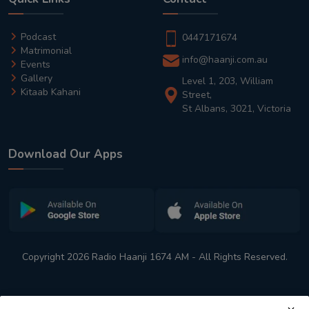
Podcast
0447171674
Matrimonial
info@haanji.com.au
Events
Gallery
Level 1, 203, William
Kitaab Kahani
Street,
St Albans, 3021, Victoria
Download Our Apps
Copyright 2026 Radio Haanji 1674 AM - All Rights Reserved.