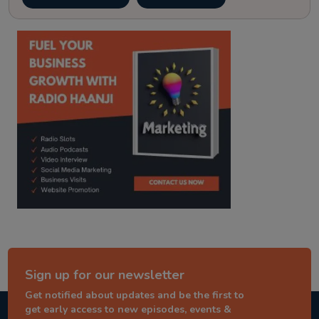
kitaab kahani
punjabi story
Sign up for our newsletter
Get notified about updates and be the first to
get early access to new episodes, events &