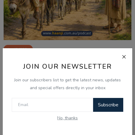
Aug 10, 2026
ਮੁੱਲਾ ਦੇ ਨੌਂ ਗਧੇ - Punjabi Audio Kahani -
JOIN OUR NEWSLETTER
Ranjodh ...
Join our subscribers list to get the latest news, updates
and special offers directly in your inbox
Comments
Subscribe
Name
No, thanks