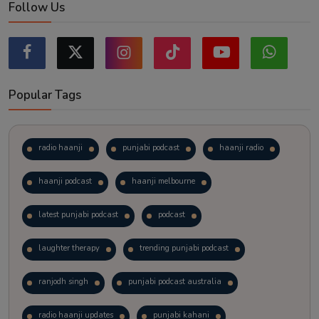
Follow Us
Popular Tags
radio haanji
punjabi podcast
haanji radio
haanji podcast
haanji melbourne
latest punjabi podcast
podcast
laughter therapy
trending punjabi podcast
ranjodh singh
punjabi podcast australia
radio haanji updates
punjabi kahani