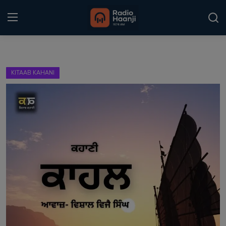
Login
Register
KITAAB KAHANI
Home
Punjabi Podcast
Kitaab Kahani
Gallery
Sponsors
Matrimonial
Event