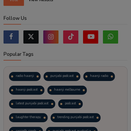
Follow Us
Popular Tags
radio haanji
punjabi podcast
haanji radio
haanji podcast
haanji melbourne
latest punjabi podcast
podcast
laughter therapy
trending punjabi podcast
ranjodh singh
punjabi podcast australia