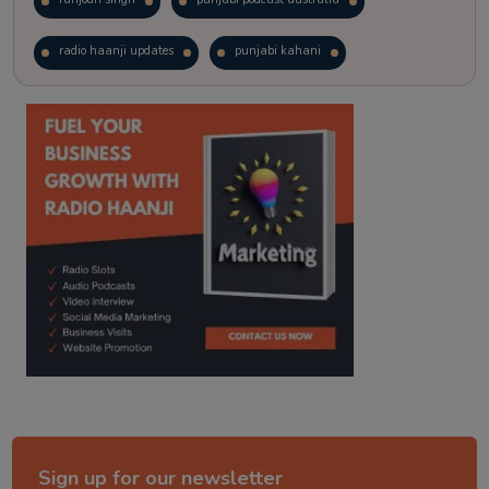
radio haanji updates
punjabi kahani
kitaab kahani
punjabi story
Sign up for our newsletter