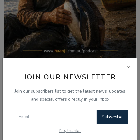
Aug 7, 2026
JOIN OUR NEWSLETTER
ਪੈਂਗੁਇਨ ਡਿਨਡਿਮ ਦੀ ਸੱਚੀ ਕਹਾਣੀ - Punjabi
Audio Kahan...
Join our subscribers list to get the latest news, updates
and special offers directly in your inbox
Subscribe
Comments
No, thanks
Name