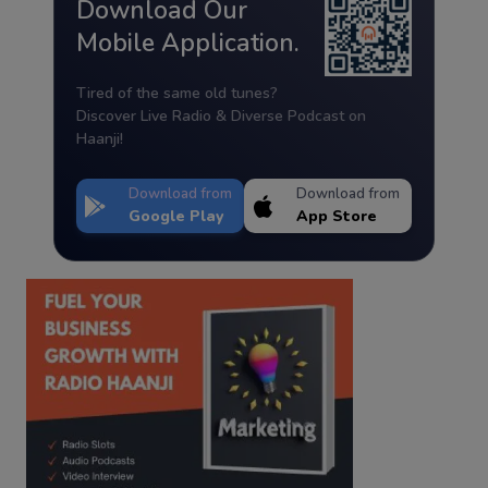
Download Our
Mobile Application.
Tired of the same old tunes?
Discover Live Radio & Diverse Podcast on
Haanji!
Download from
Download from
Google Play
App Store