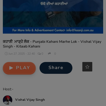
Contact
ਕਹਾਣੀ ਮਾੜ੍ਹੇ ਲੋਕ - Punjabi Kahani Marhe Lok - Vishal Vijay
Singh - Kitaab Kahani
Jun 27, 2025 - 22:40
0
0
Share
PLAY
Host:-
Vishal Vijay Singh