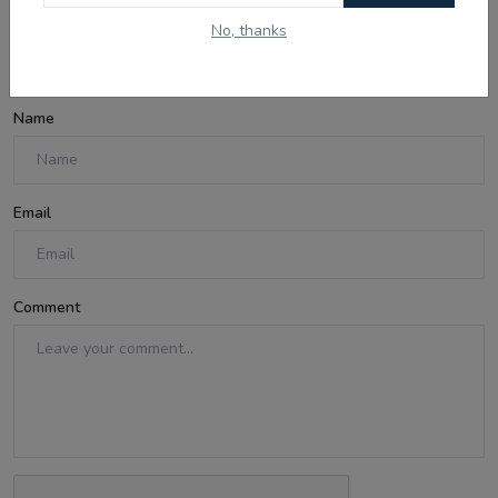
No, thanks
Comments
Name
Email
Comment