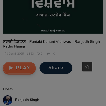
Contact
ਕਹਾਣੀ ਵਿਸ਼ਵਾਸ - Punjabi Kahani Vishwas - Ranjodh Singh -
Radio Haanji
Dec 8, 2025 - 14:23
0
0
Share
PLAY
Host:-
Ranjodh Singh