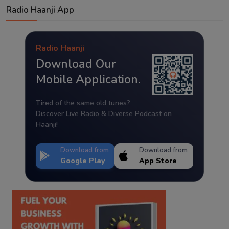
Radio Haanji App
Radio Haanji
Download Our
Mobile Application.
Tired of the same old tunes?
Discover Live Radio & Diverse Podcast on
Haanji!
Download from
Download from
Google Play
App Store