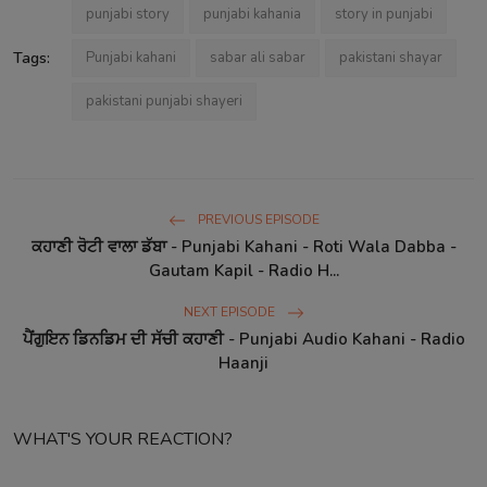
punjabi story
punjabi kahania
story in punjabi
Tags:
Punjabi kahani
sabar ali sabar
pakistani shayar
pakistani punjabi shayeri
PREVIOUS EPISODE
ਕਹਾਣੀ ਰੋਟੀ ਵਾਲਾ ਡੱਬਾ - Punjabi Kahani - Roti Wala Dabba -
Gautam Kapil - Radio H...
NEXT EPISODE
ਪੈਂਗੁਇਨ ਡਿਨਡਿਮ ਦੀ ਸੱਚੀ ਕਹਾਣੀ - Punjabi Audio Kahani - Radio
Haanji
WHAT'S YOUR REACTION?