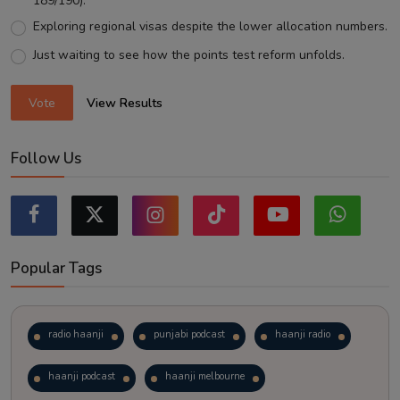
189/190).
Exploring regional visas despite the lower allocation numbers.
Just waiting to see how the points test reform unfolds.
Vote
View Results
Follow Us
Popular Tags
radio haanji
punjabi podcast
haanji radio
haanji podcast
haanji melbourne