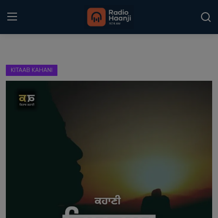
Login
Register
KITAAB KAHANI
Home
Punjabi Podcast
Kitaab Kahani
Gallery
Sponsors
Matrimonial
Event