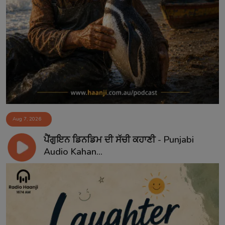
Aug 7, 2026
ਪੈਂਗੁਇਨ ਡਿਨਡਿਮ ਦੀ ਸੱਚੀ ਕਹਾਣੀ - Punjabi
Audio Kahan...