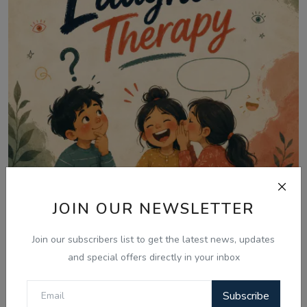
JOIN OUR NEWSLETTER
Aug 7, 2026
Join our subscribers list to get the latest news, updates
07 Aug - Kids Share Punjabi Boliyan,
and special offers directly in your inbox
Riddles & Com...
Subscribe