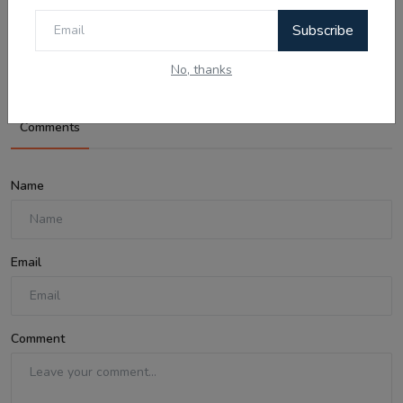
ਪੈਂਗੁਇਨ ਡਿਨਡਿਮ ਦੀ ਸੱਚੀ ਕਹਾਣੀ - Punjabi
Subscribe
Audio Kahan...
No, thanks
Comments
Name
Email
Comment