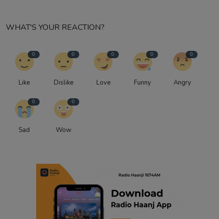
WHAT'S YOUR REACTION?
0
0
0
0
0
Like
Dislike
Love
Funny
Angry
0
0
Sad
Wow