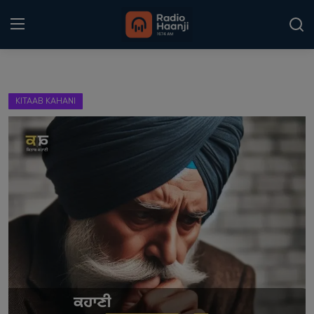
Login
Register
KITAAB KAHANI
Home
Punjabi Podcast
Kitaab Kahani
Gallery
Sponsors
Matrimonial
Event