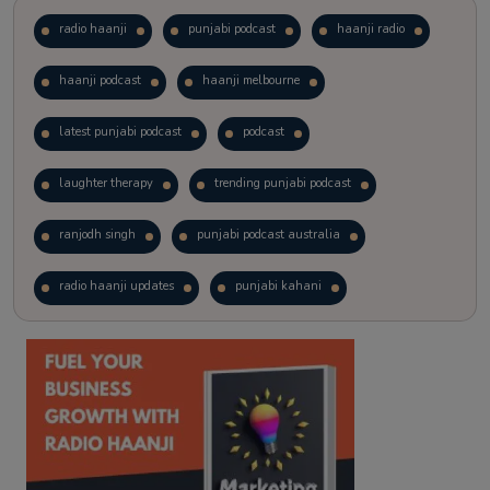
radio haanji
punjabi podcast
haanji radio
haanji podcast
haanji melbourne
latest punjabi podcast
podcast
laughter therapy
trending punjabi podcast
ranjodh singh
punjabi podcast australia
radio haanji updates
punjabi kahani
kitaab kahani
punjabi story