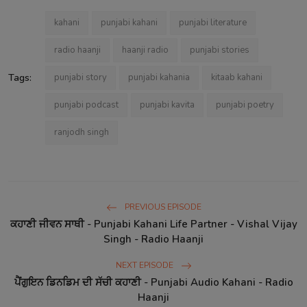
kahani
punjabi kahani
punjabi literature
radio haanji
haanji radio
punjabi stories
Tags:
punjabi story
punjabi kahania
kitaab kahani
punjabi podcast
punjabi kavita
punjabi poetry
ranjodh singh
PREVIOUS EPISODE
ਕਹਾਣੀ ਜੀਵਨ ਸਾਥੀ - Punjabi Kahani Life Partner - Vishal Vijay
Singh - Radio Haanji
NEXT EPISODE
ਪੈਂਗੁਇਨ ਡਿਨਡਿਮ ਦੀ ਸੱਚੀ ਕਹਾਣੀ - Punjabi Audio Kahani - Radio
Haanji