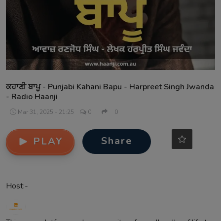
Contact
ਕਹਾਣੀ ਬਾਪੂ - Punjabi Kahani Bapu - Harpreet Singh Jwanda
- Radio Haanji
Mar 31, 2025 - 21:25
0
0
Share
PLAY
Host:-