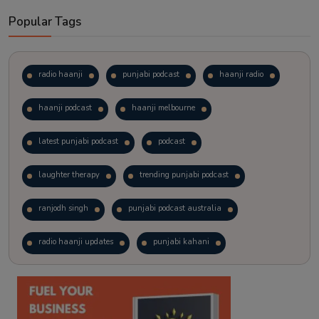
Popular Tags
radio haanji
punjabi podcast
haanji radio
haanji podcast
haanji melbourne
latest punjabi podcast
podcast
laughter therapy
trending punjabi podcast
ranjodh singh
punjabi podcast australia
radio haanji updates
punjabi kahani
kitaab kahani
punjabi story