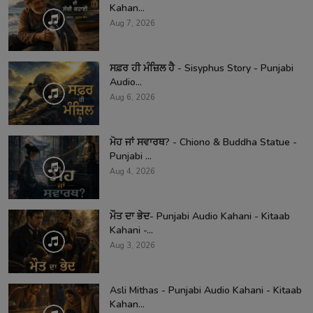
Kahan...
Aug 7, 2026
ਸਫ਼ਰ ਹੀ ਮੰਜ਼ਿਲ ਹੈ - Sisyphus Story - Punjabi
Audio...
Aug 6, 2026
ਮੋਹ ਜਾਂ ਸਵਾਰਥ? - Chiono & Buddha Statue -
Punjabi ...
Aug 4, 2026
ਮੌਤ ਦਾ ਭੇਦ- Punjabi Audio Kahani - Kitaab
Kahani -...
Aug 3, 2026
Asli Mithas - Punjabi Audio Kahani - Kitaab
Kahan...