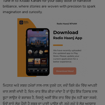
Tune in to Kitaab Kahani for your daily dose of narrative
brilliance, where stories are woven with precision to spark
imagination and curiosity.
ਮਿਹਨਤ ਅਤੇ ਸਬਰ ਹਮੇਸ਼ਾਂ ਨਾਲ-ਨਾਲ ਤੁਰਦੇ ਹਨ, ਜਦੋਂ ਕਿਸੇ ਕੰਮ ਵਿੱਚ ਆਪਣੀ
ਜਾਨ ਲਾਈ ਜਾਂਦੀ ਹੈ, ਦਿਨ-ਰਾਤ ਇੱਕ ਕੀਤਾ ਜਾਂਦਾ ਹੈ ਤਾਂ ਉਹ ਇੱਕ ਹਿਸਾਬ ਨਾਲ
ਬੂਟਾ ਲਾਉਣ ਦੇ ਬਰਾਬਰ ਹੈ, ਜਿਸਨੂੰ ਅਸੀਂ ਇੱਕ ਰਾਤ ਵਿੱਚ ਰੁੱਖ ਨਹੀਂ ਬਣਾ ਸਕਦੇ,
ਓਦੋਂ ਸਾਨੂੰ ਲੋੜ ਪੈਂਦੀ ਹੈ ਸਬਰ ਦਾ ਪਾਣੀ ਪਾਉਣ ਦੀ, ਸਮੇਂ-ਸਮੇਂ ਤੇ ਲੋੜ ਅਨੁਸਾਰ