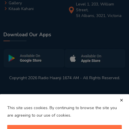
Gallery
Level 1, 203, William
Kitaab Kahani
Street,
St Albans, 3021, Victoria
Download Our Apps
Copyright 2026 Radio Haanji 1674 AM - All Rights Reserved.
This site uses cookies. By continuing to browse the site you
are agreeing to our use of cookies.
Melbourne
Australia's No. 1 Indian Radio Station