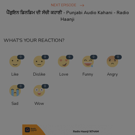
NEXT EPISODE
ਪੈਂਗੁਇਨ ਡਿਨਡਿਮ ਦੀ ਸੱਚੀ ਕਹਾਣੀ - Punjabi Audio Kahani - Radio
Haanji
WHAT'S YOUR REACTION?
0
0
0
0
0
Like
Dislike
Love
Funny
Angry
0
0
Sad
Wow