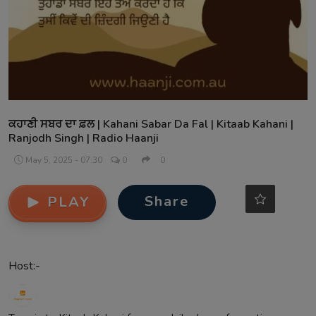
Contact
ਕਹਾਣੀ ਸਬਰ ਦਾ ਫ਼ਲ | Kahani Sabar Da Fal | Kitaab Kahani |
Ranjodh Singh | Radio Haanji
May 5, 2025 - 07:30
0
0
Share
PLAY
Host:-