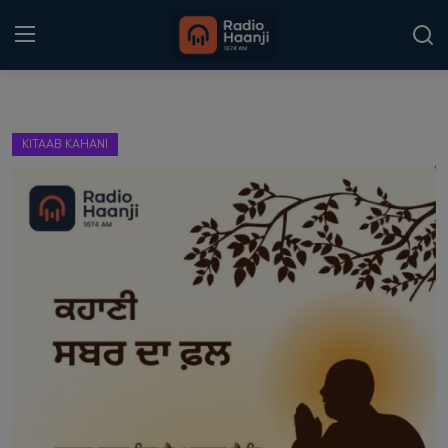
Login
Register
KITAAB KAHANI
Home
Punjabi Podcast
Kitaab Kahani
Gallery
Sponsors
Matrimonial
Event