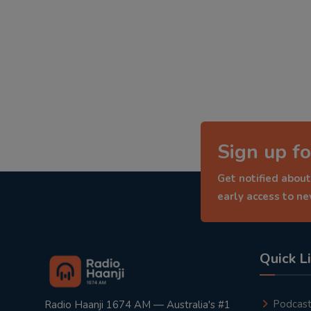
Sign up fo
Get notified about
early access to n
Quick L
Podcas
Radio Haanji 1674 AM — Australia's #1