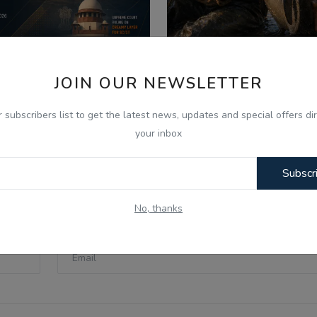
026
Aug 7, 2026
JOIN OUR NEWSLETTER
 Aug - Indian Updates -
ਪੈਂਗੁਇਨ ਡਿਨਡਿਮ ਦੀ ਸੱਚੀ 
r subscribers list to get the latest news, updates and special offers dir
PC Gurbani Telecast Di...
Punjabi Audio Kahan..
your inbox
Subscr
No, thanks
Email