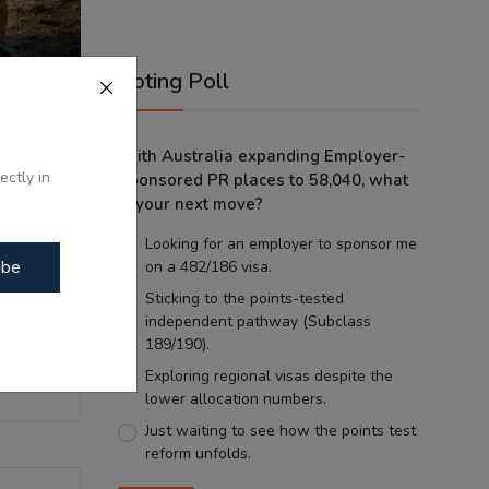
Voting Poll
With Australia expanding Employer-
ਕਹਾਣੀ -
ectly in
Sponsored PR places to 58,040, what
.
is your next move?
Looking for an employer to sponsor me
ibe
on a 482/186 visa.
Sticking to the points-tested
independent pathway (Subclass
189/190).
Exploring regional visas despite the
lower allocation numbers.
Just waiting to see how the points test
reform unfolds.