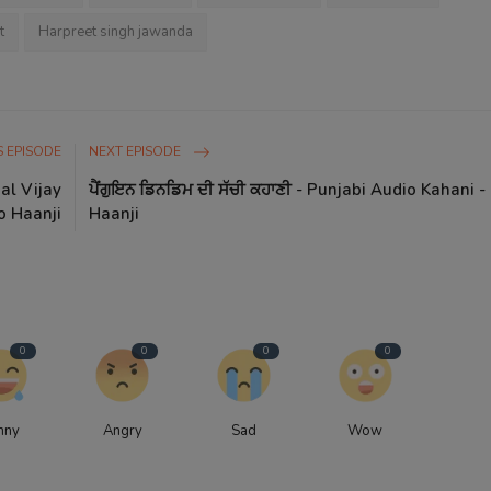
t
Harpreet singh jawanda
 EPISODE
NEXT EPISODE
hal Vijay
ਪੈਂਗੁਇਨ ਡਿਨਡਿਮ ਦੀ ਸੱਚੀ ਕਹਾਣੀ - Punjabi Audio Kahani -
o Haanji
Haanji
0
0
0
0
nny
Angry
Sad
Wow