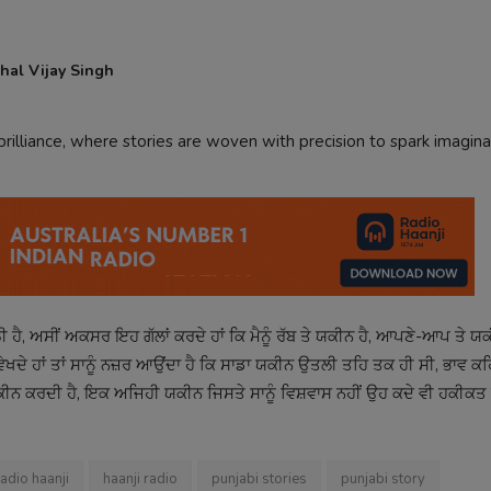
hal Vijay Singh
 brilliance, where stories are woven with precision to spark imagin
ੀ ਹੈ, ਅਸੀਂ ਅਕਸਰ ਇਹ ਗੱਲਾਂ ਕਰਦੇ ਹਾਂ ਕਿ ਮੈਨੂੰ ਰੱਬ ਤੇ ਯਕੀਨ ਹੈ, ਆਪਣੇ-ਆਪ ਤੇ ਯਕ
 ਵੇਖਦੇ ਹਾਂ ਤਾਂ ਸਾਨੂੰ ਨਜ਼ਰ ਆਉਂਦਾ ਹੈ ਕਿ ਸਾਡਾ ਯਕੀਨ ਉਤਲੀ ਤਹਿ ਤਕ ਹੀ ਸੀ, ਭਾਵ ਕ
ੇ ਯਕੀਨ ਕਰਦੀ ਹੈ, ਇਕ ਅਜਿਹੀ ਯਕੀਨ ਜਿਸਤੇ ਸਾਨੂੰ ਵਿਸ਼ਵਾਸ ਨਹੀਂ ਉਹ ਕਦੇ ਵੀ ਹਕੀਕਤ 
radio haanji
haanji radio
punjabi stories
punjabi story