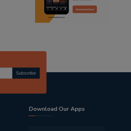
radio haanji updates
punjabi kahani
kitaab kahani
punjabi story
Subscribe
Download Our Apps