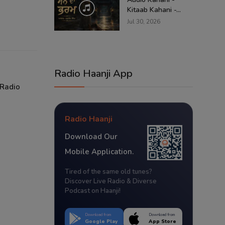
Kitaab Kahani -...
Jul 30, 2026
Radio Haanji App
 Radio
Radio Haanji
Download Our
Mobile Application.
Tired of the same old tunes?
Discover Live Radio & Diverse
Podcast on Haanji!
Download from
Download from
Google Play
App Store