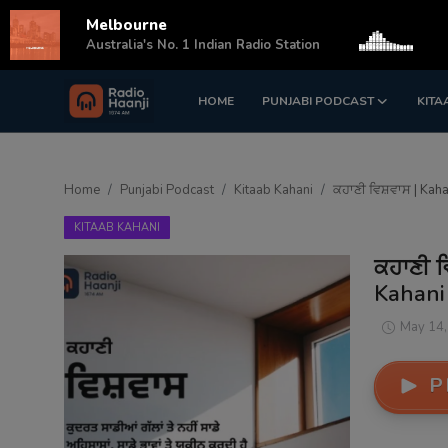
Melbourne
s
Australia's No. 1 Indian Radio Station
HOME
PUNJABI PODCAST
KITA
Login
Register
Home
Home
Punjabi Podcast
Kitaab Kahani
ਕਹਾਣੀ ਵਿਸ਼ਵਾਸ | Kaha
Punjabi Podcast
KITAAB KAHANI
Kitaab Kahani
ਕਹਾਣੀ ਵ
Kahani
Gallery
May 14,
Sponsors
P
Matrimonial
Event