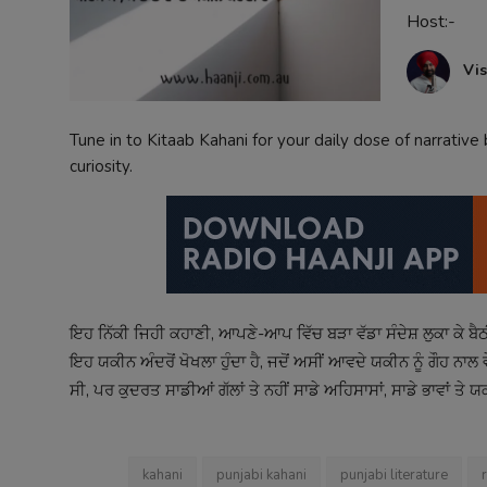
Host:-
Contact
Vis
Tune in to Kitaab Kahani for your daily dose of narrative
curiosity.
ਇਹ ਨਿੱਕੀ ਜਿਹੀ ਕਹਾਣੀ, ਆਪਣੇ-ਆਪ ਵਿੱਚ ਬੜਾ ਵੱਡਾ ਸੰਦੇਸ਼ ਲੁਕਾ ਕੇ ਬੈਠ
ਇਹ ਯਕੀਨ ਅੰਦਰੋਂ ਖੋਖਲਾ ਹੁੰਦਾ ਹੈ, ਜਦੋਂ ਅਸੀਂ ਆਵਦੇ ਯਕੀਨ ਨੂੰ ਗੌਹ ਨਾਲ
ਸੀ, ਪਰ ਕੁਦਰਤ ਸਾਡੀਆਂ ਗੱਲਾਂ ਤੇ ਨਹੀਂ ਸਾਡੇ ਅਹਿਸਾਸਾਂ, ਸਾਡੇ ਭਾਵਾਂ ਤ
kahani
punjabi kahani
punjabi literature