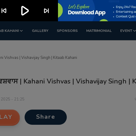
play_arrow
kip_previous
skip_next
AB KAHANI
GALLERY
SPONSORS
MATRIMONIAL
EVENT
ni Vishvas | Vishavijay Singh | Kitaab Kahani
ਿਸ਼ਵਾਸ | Kahani Vishvas | Vishavijay Singh | 
 2025 - 21:25
Share
LAY