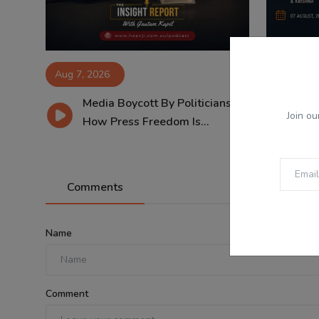
Aug 7, 2026
Aug 7, 2
Media Boycott By Politicians:
07
Join ou
How Press Freedom Is...
SG
Comments
Name
Comment