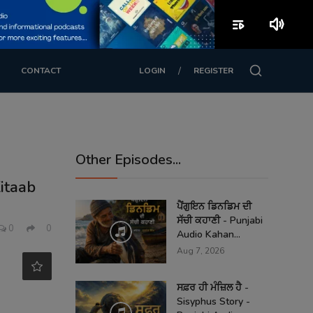
playlist_play
volume_up
/
CONTACT
LOGIN
REGISTER
Other Episodes...
Kitaab
ਪੈਂਗੁਇਨ ਡਿਨਡਿਮ ਦੀ
ਸੱਚੀ ਕਹਾਣੀ - Punjabi
0
0
Audio Kahan...
Aug 7, 2026
ਸਫ਼ਰ ਹੀ ਮੰਜ਼ਿਲ ਹੈ -
Sisyphus Story -