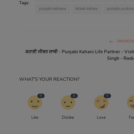
Tags:
punjabi kahania
kitaab kahani
punjabi podcas
PREVIOUS
ਕਹਾਣੀ ਜੀਵਨ ਸਾਥੀ - Punjabi Kahani Life Partner - Vis
Singh - Radi
WHAT'S YOUR REACTION?
0
0
0
Like
Dislike
Love
Fu