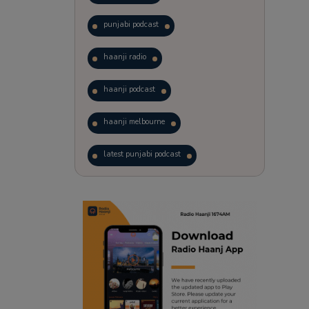
punjabi podcast
haanji radio
haanji podcast
haanji melbourne
latest punjabi podcast
podcast
laughter therapy
trending punjabi podcast
ranjodh singh
punjabi podcast australia