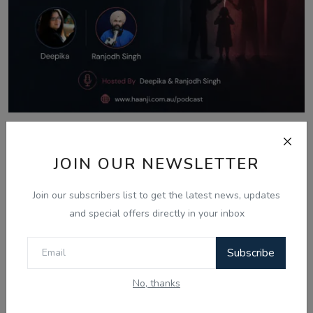
Aug 8, 2026
What Is Domestic Violence? Identifying
JOIN OUR NEWSLETTER
the Warning...
Join our subscribers list to get the latest news, updates
and special offers directly in your inbox
Comments
Subscribe
No, thanks
Name