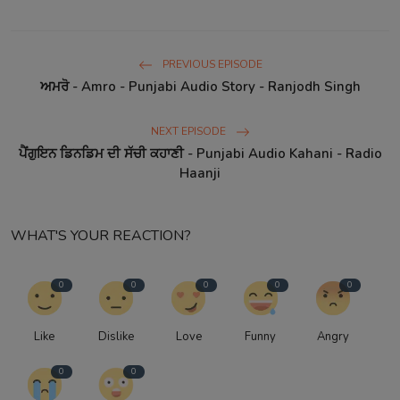
PREVIOUS EPISODE
ਅਮਰੋ - Amro - Punjabi Audio Story - Ranjodh Singh
NEXT EPISODE
ਪੈਂਗੁਇਨ ਡਿਨਡਿਮ ਦੀ ਸੱਚੀ ਕਹਾਣੀ - Punjabi Audio Kahani - Radio
Haanji
WHAT'S YOUR REACTION?
0
0
0
0
0
Like
Dislike
Love
Funny
Angry
0
0