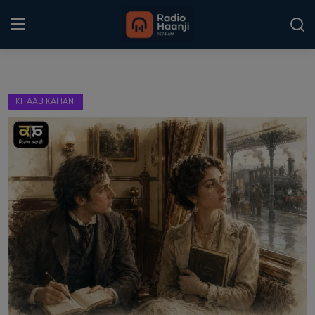
Login
Register
KITAAB KAHANI
Home
Punjabi Podcast
Kitaab Kahani
Gallery
Sponsors
Matrimonial
Event