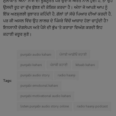
ਮੁਲਾਕਾਤ 'ਅੰਨਾ' ਨਾਮ ਦੀ ਖੂਬਸੂਰਤ ਪਰ ਉਦਾਸ ਔਰਤ ਨਾਲ ਹੁੰਦੀ ਹੈ, ਤਾਂ ਉਹ
ਉਸਦੀ ਰੂਹ ਦਾ ਦੁੱਖ ਬੁੱਝਣ ਦੀ ਕੋਸ਼ਿਸ਼ ਕਰਦਾ ਹੈ। ਅੰਨਾ ਜੋ ਆਪਣੇ ਆਪ ਨੂੰ
ਇੱਕ ਅਣਸੁਲਝੀ ਬੁਝਾਰਤ ਕਹਿੰਦੀ ਹੈ, ਗੱਲਾਂ ਤਾਂ ਸੱਚੇ ਪਿਆਰ ਦੀਆਂ ਕਰਦੀ ਹੈ,
ਪਰ ਕੀ ਅਸਲ ਵਿੱਚ ਉਹ ਲਾਲਚ ਦੇ ਪਿੰਜਰੇ ਵਿੱਚੋਂ ਆਜ਼ਾਦ ਹੋਣਾ ਚਾਹੁੰਦੀ ਹੈ?
ਇਨਸਾਨੀ ਦੋਗਲੇਪਨ ਅਤੇ ਪੈਸੇ ਦੀ ਭੁੱਖ 'ਤੇ ਕਰਾਰਾ ਵਿਅੰਗ ਕਰਦੀ ਇਹ
ਕਹਾਣੀ ਜ਼ਰੂਰ ਸੁਣੋ।
punjabi audio kahani
ਪੰਜਾਬੀ ਆਡੀਓ ਕਹਾਣੀ
punjabi kahani
ਪੰਜਾਬੀ ਕਹਾਣੀ
kitaab kahani
punjabi audio story
radio haanji
Tags:
punjabi emotional kahani
punjabi motivational audio kahani
listen punjabi audio story online
radio haanji podcast