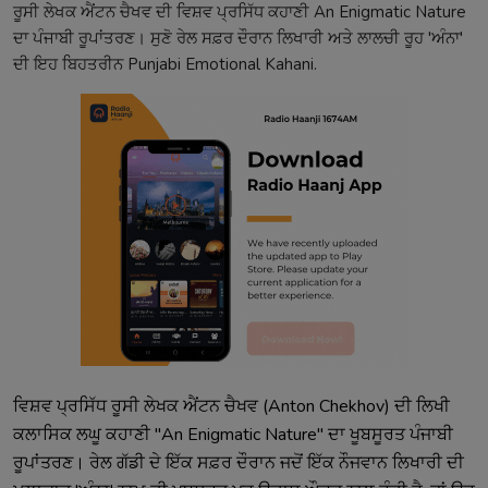
ਰੂਸੀ ਲੇਖਕ ਐਂਟਨ ਚੈਖਵ ਦੀ ਵਿਸ਼ਵ ਪ੍ਰਸਿੱਧ ਕਹਾਣੀ An Enigmatic Nature
ਦਾ ਪੰਜਾਬੀ ਰੂਪਾਂਤਰਣ। ਸੁਣੋ ਰੇਲ ਸਫ਼ਰ ਦੌਰਾਨ ਲਿਖਾਰੀ ਅਤੇ ਲਾਲਚੀ ਰੂਹ 'ਅੰਨਾ'
ਦੀ ਇਹ ਬਿਹਤਰੀਨ Punjabi Emotional Kahani.
ਵਿਸ਼ਵ ਪ੍ਰਸਿੱਧ ਰੂਸੀ ਲੇਖਕ ਐਂਟਨ ਚੈਖਵ (Anton Chekhov) ਦੀ ਲਿਖੀ
ਕਲਾਸਿਕ ਲਘੂ ਕਹਾਣੀ "An Enigmatic Nature" ਦਾ ਖੂਬਸੂਰਤ ਪੰਜਾਬੀ
ਰੂਪਾਂਤਰਣ। ਰੇਲ ਗੱਡੀ ਦੇ ਇੱਕ ਸਫ਼ਰ ਦੌਰਾਨ ਜਦੋਂ ਇੱਕ ਨੌਜਵਾਨ ਲਿਖਾਰੀ ਦੀ