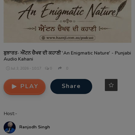
Contact
ਬੁਝਾਰਤ- ਐਂਟਨ ਚੈਖਵ ਦੀ ਕਹਾਣੀ 'An Enigmatic Nature' - Punjabi
Audio Kahani
Jul 3, 2026 - 10:17
0
0
Share
PLAY
Host:-
Ranjodh Singh