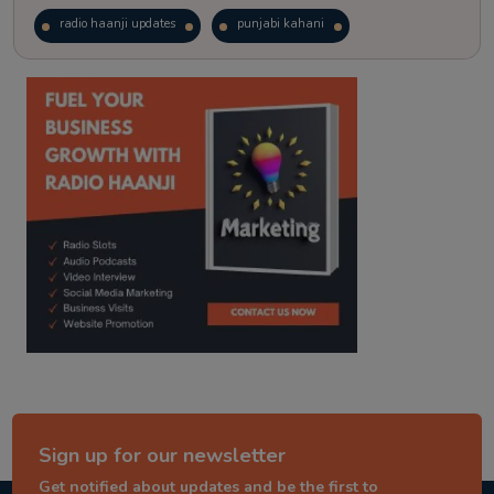
radio haanji updates
punjabi kahani
kitaab kahani
punjabi story
Sign up for our newsletter
Get notified about updates and be the first to