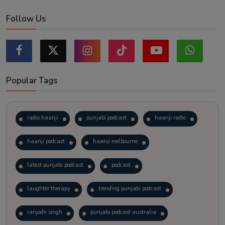
Follow Us
Popular Tags
radio haanji
punjabi podcast
haanji radio
haanji podcast
haanji melbourne
latest punjabi podcast
podcast
laughter therapy
trending punjabi podcast
ranjodh singh
punjabi podcast australia