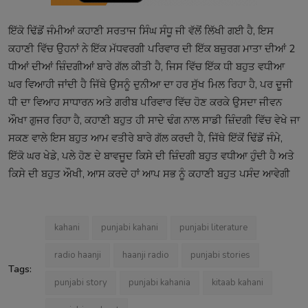
ਇੱਕੋ ਢਿੱਡੋਂ ਜੰਮੀਆਂ ਕਹਾਣੀ ਸਰਤਾਜ ਸਿੰਘ ਸੰਧੂ ਜੀ ਵੱਲੋਂ ਲਿੱਖੀ ਗਈ ਹੈ, ਇਸ
ਕਹਾਣੀ ਵਿੱਚ ਉਹਨਾਂ ਨੇ ਇੱਕ ਮੱਧਵਰਗੀ ਪਰਿਵਾਰ ਦੀ ਇੱਕ ਬਜ਼ੁਰਗ ਮਾਤਾ ਦੀਆਂ 2
ਧੀਆਂ ਦੀਆਂ ਜ਼ਿੰਦਗੀਆਂ ਬਾਰੇ ਗੱਲ ਕੀਤੀ ਹੈ, ਜਿਸ ਵਿੱਚ ਇੱਕ ਧੀ ਬਹੁਤ ਵਧੀਆ
ਘਰ ਵਿਆਹੀ ਜਾਂਦੀ ਹੈ ਜਿੱਥੇ ਉਸਨੂੰ ਦੁਨੀਆ ਦਾ ਹਰ ਸੁੱਖ ਮਿਲ ਰਿਹਾ ਹੈ, ਪਰ ਦੂਜੀ
ਧੀ ਦਾ ਵਿਆਹ ਸਾਧਾਰਨ ਅਤੇ ਗਰੀਬ ਪਰਿਵਾਰ ਵਿੱਚ ਹੋਣ ਕਰਕੇ ਉਸਦਾ ਜੀਵਨ
ਔਖਾ ਗੁਜਰ ਰਿਹਾ ਹੈ, ਕਹਾਣੀ ਬਹੁਤ ਹੀ ਸਾਦੇ ਢੰਗ ਨਾਲ ਸਾਡੀ ਜ਼ਿੰਦਗੀ ਵਿੱਚ ਵੇਖੇ ਜਾ
ਸਕਣ ਵਾਲੇ ਇਸ ਬਹੁਤ ਆਮ ਵਤੀਰੇ ਬਾਰੇ ਗੱਲ ਕਰਦੀ ਹੈ, ਜਿੱਥੇ ਇੱਕੋਂ ਢਿੱਡੋਂ ਜੰਮੇ,
ਇੱਕੋ ਘਰ ਖੇਡੇ, ਪਲੇ ਹੋਣ ਦੇ ਬਾਵਜੂਦ ਕਿਸੇ ਦੀ ਜ਼ਿੰਦਗੀ ਬਹੁਤ ਵਧੀਆ ਹੁੰਦੀ ਹੈ ਅਤੇ
ਕਿਸੇ ਦੀ ਬਹੁਤ ਔਖੀ, ਆਸ ਕਰਦੇ ਹਾਂ ਆਪ ਸਭ ਨੂੰ ਕਹਾਣੀ ਬਹੁਤ ਪਸੰਦ ਆਵੇਗੀ
kahani
punjabi kahani
punjabi literature
radio haanji
haanji radio
punjabi stories
Tags:
punjabi story
punjabi kahania
kitaab kahani