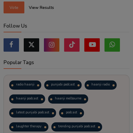
Vote
View Results
Follow Us
Popular Tags
radio haanji
punjabi podcast
haanji radio
haanji podcast
haanji melbourne
latest punjabi podcast
podcast
laughter therapy
trending punjabi podcast