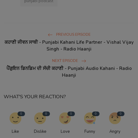
punjabi podcast
PREVIOUS EPISODE
ਕਹਾਣੀ ਜੀਵਨ ਸਾਥੀ - Punjabi Kahani Life Partner - Vishal Vijay
Singh - Radio Haanji
NEXT EPISODE
ਪੈਂਗੁਇਨ ਡਿਨਡਿਮ ਦੀ ਸੱਚੀ ਕਹਾਣੀ - Punjabi Audio Kahani - Radio
Haanji
WHAT'S YOUR REACTION?
0
0
0
0
0
Like
Dislike
Love
Funny
Angry