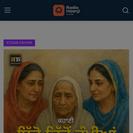
Login
Register
KITAAB KAHANI
Home
Punjabi Podcast
Kitaab Kahani
Gallery
Sponsors
Matrimonial
Event