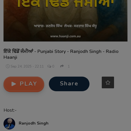
Contact
ਇੱਕੋ ਢਿੱਡੋਂ ਜੰਮੀਆਂ - Punjabi Story - Ranjodh Singh - Radio
Haanji
Sep 24, 2025 - 22:11
0
1
Share
PLAY
Host:-
Ranjodh Singh