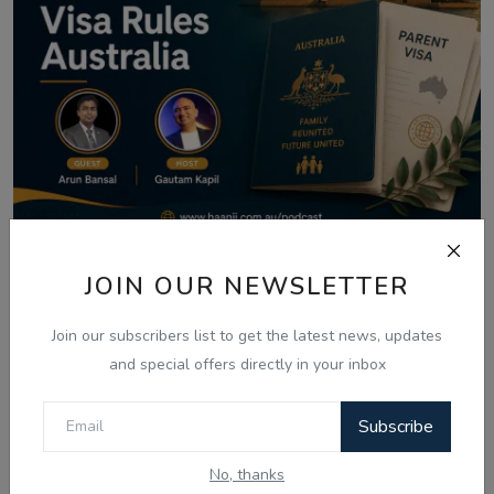
Aug 8, 2026
JOIN OUR NEWSLETTER
Australia Visa Delays 2026: What's
Really Changing...
Join our subscribers list to get the latest news, updates
and special offers directly in your inbox
Subscribe
Comments
No, thanks