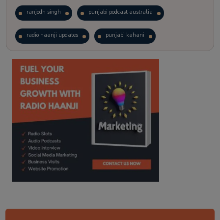
ranjodh singh
punjabi podcast australia
radio haanji updates
punjabi kahani
kitaab kahani
punjabi story