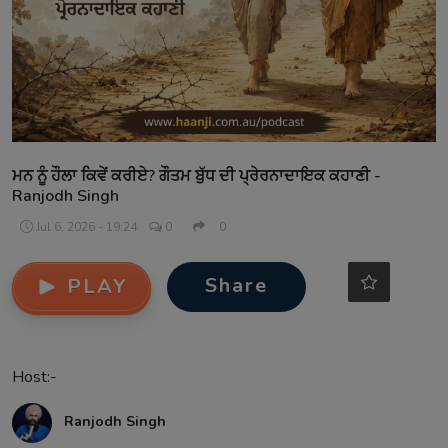
Contact
ਮਨ ਨੂੰ ਹੌਲਾ ਕਿਵੇਂ ਕਰੀਏ? ਗੌਤਮ ਬੁੱਧ ਦੀ ਪ੍ਰੇਰਨਾਦਾਇਕ ਕਹਾਣੀ -
Ranjodh Singh
Jul 6, 2026 - 19:24
0
0
Share
PLAY
Host:-
Ranjodh Singh