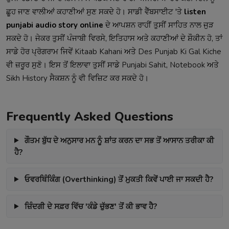
ਛੂਹ ਜਾਣ ਵਾਲੀਆਂ ਕਹਾਣੀਆਂ ਸੁਣ ਸਕਦੇ ਹੋ। ਸਾਡੀ ਵੈੱਬਸਾਈਟ 'ਤੇ
listen
punjabi audio story online
ਦੇ ਆਪਸ਼ਨ ਰਾਹੀਂ ਤੁਸੀਂ ਸਾਹਿਤ ਨਾਲ ਜੁੜ
ਸਕਦੇ ਹੋ। ਜੇਕਰ ਤੁਸੀਂ ਪੰਜਾਬੀ ਵਿਰਸੇ, ਇਤਿਹਾਸ ਅਤੇ ਕਹਾਣੀਆਂ ਦੇ ਸ਼ੌਕੀਨ ਹੋ, ਤਾਂ
ਸਾਡੇ ਹੋਰ ਪ੍ਰੋਗਰਾਮ ਜਿਵੇਂ
Kitaab Kahani
ਅਤੇ
Des Punjab Ki Gal Kiche
ਵੀ ਜ਼ਰੂਰ ਸੁਣੋ। ਇਸ ਤੋਂ ਇਲਾਵਾ ਤੁਸੀਂ ਸਾਡੇ
Punjabi Sahit
,
Notebook
ਅਤੇ
Sikh History
ਸੈਕਸ਼ਨ ਨੂੰ ਵੀ ਵਿਜ਼ਿਟ ਕਰ ਸਕਦੇ ਹੋ।
Frequently Asked Questions
ਗੌਤਮ ਬੁੱਧ ਦੇ ਅਨੁਸਾਰ ਮਨ ਨੂੰ ਸ਼ਾਂਤ ਕਰਨ ਦਾ ਸਭ ਤੋਂ ਆਸਾਨ ਤਰੀਕਾ ਕੀ
ਹੈ?
ਓਵਰਥਿੰਕਿੰਗ (Overthinking) ਤੋਂ ਮੁਕਤੀ ਕਿਵੇਂ ਪਾਈ ਜਾ ਸਕਦੀ ਹੈ?
ਜ਼ਿੰਦਗੀ ਦੇ ਸਫ਼ਰ ਵਿੱਚ 'ਕੰਡੇ ਚੁੱਭਣ' ਤੋਂ ਕੀ ਭਾਵ ਹੈ?