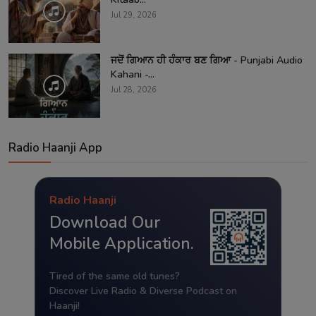
Jul 29, 2026
ਜਦੋਂ ਗਿਆਨ ਹੀ ਹੰਕਾਰ ਬਣ ਗਿਆ - Punjabi Audio
Kahani -...
Jul 28, 2026
Radio Haanji App
Radio Haanji
Download Our
Mobile Application.
Tired of the same old tunes?
Discover Live Radio & Diverse Podcast on
Haanji!