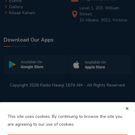
Events
Gallery
Level 1, 203, William
Kitaab Kahani
Street,
St Albans, 3021, Victoria
Download Our Apps
Copyright 2026 Radio Haanji 1674 AM - All Rights Reserved.
This site uses cookies. By continuing to browse the site you
are agreeing to our use of cookies.
Melbourne