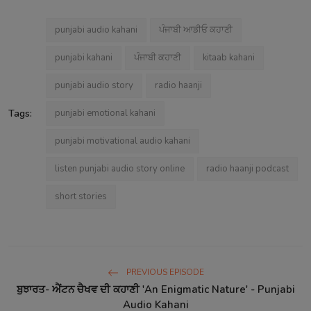
punjabi audio kahani
ਪੰਜਾਬੀ ਆਡੀਓ ਕਹਾਣੀ
punjabi kahani
ਪੰਜਾਬੀ ਕਹਾਣੀ
kitaab kahani
punjabi audio story
radio haanji
Tags:
punjabi emotional kahani
punjabi motivational audio kahani
listen punjabi audio story online
radio haanji podcast
short stories
PREVIOUS EPISODE
ਬੁਝਾਰਤ- ਐਂਟਨ ਚੈਖਵ ਦੀ ਕਹਾਣੀ 'An Enigmatic Nature' - Punjabi
Audio Kahani