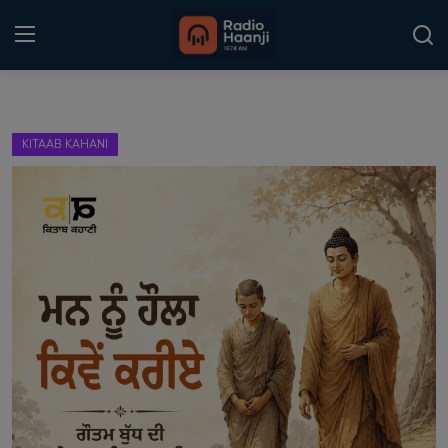
Login
Register
KITAAB KAHANI
Home
Punjabi Podcast
Kitaab Kahani
Gallery
Sponsors
Matrimonial
Event