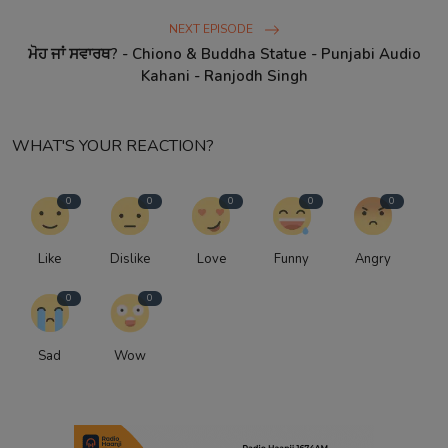
NEXT EPISODE
ਮੋਹ ਜਾਂ ਸਵਾਰਥ? - Chiono & Buddha Statue - Punjabi Audio
Kahani - Ranjodh Singh
WHAT'S YOUR REACTION?
0
0
0
0
0
Like
Dislike
Love
Funny
Angry
0
0
Sad
Wow