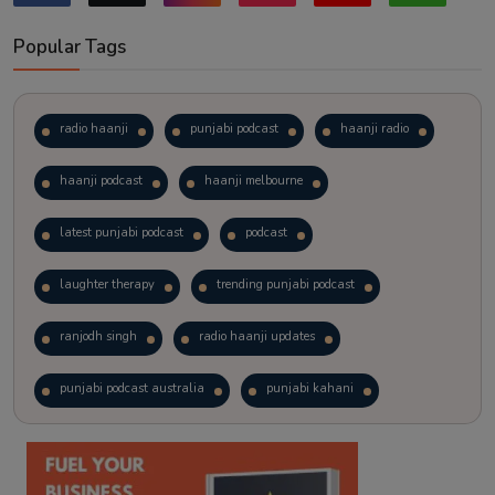
Popular Tags
radio haanji
punjabi podcast
haanji radio
haanji podcast
haanji melbourne
latest punjabi podcast
podcast
laughter therapy
trending punjabi podcast
ranjodh singh
radio haanji updates
punjabi podcast australia
punjabi kahani
kitaab kahani
punjabi story