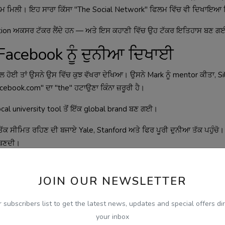
ਡੀ ਰਕਮ ਮਿਲੀ। ਇਹ ਸਾਰਾ ਕਿੱਸਾ "The Social Network" ਫਿਲਮ ਵਿੱਚ ਵੀ ਦਿਖਾਇਆ
mbition ਅਕਸਰ ਟੱਕਰ ਲੈਂਦੇ ਹਨ — ਅਤੇ ਇਸ ਕਹਾਣੀ ਵਿੱਚ ਉਹ ਟੱਕਰ ਇਤਿਹਾਸ ਬਣ 
 Facebook ਨੂੰ ਦੁਨੀਆ ਦਿਖਾਈ
 ਹੋਈ ਤਾਂ ਉਸਨੇ ਉਸ ਵਿੱਚ ਕੁਝ ਵੱਖਰਾ ਦੇਖਿਆ। ਉਸਨੇ Mark ਨੂੰ mentor ਕੀਤਾ, Si
ebook.com" ਦਾ "the" ਹਟਾਉਣਾ ਕਿੰਨਾ ਜ਼ਰੂਰੀ ਹੈ।
cal university tool ਤੋਂ ਇੱਕ global brand ਬਣ ਗਈ।
 ਸੀਮਿਤ ਰਹਿਣ ਦੀ ਬਜਾਏ Yale, Stanford ਅਤੇ ਫਿਰ ਪੂਰੀ ਦੁਨੀਆ ਤੱਕ ਪਹੁੰਚੋ।
ਾ ਬਣਦੀ।
 ਵਿੱਚ Zuckerberg ਦਾ ਸੀ?
JOIN OUR NEWSLETTER
r subscribers list to get the latest news, updates and special offers dir
ept ਦਿੱਤਾ ਸੀ। ਪਰ Mark ਨੇ ਉਸ concept ਨੂੰ ਇੱਕ ਅਜਿਹੀ scalable techno
your inbox
ness ਅਤੇ tech ਦੀ ਦੁਨੀਆ ਵਿੱਚ ਇਹ ਫ਼ਰਕ ਹੀ ਅਕਸਰ billionaire ਅਤੇ wannabe