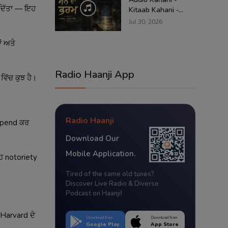
 ਦਿੱਤਾ — ਇਹ
Kitaab Kahani -...
Jul 30, 2026
ਂ ਅਤੇ
Radio Haanji App
ਵਿੱਚ ਕੁਝ ਹੈ।
Radio Haanji
uspend ਕਰ
Download Our
Mobile Application.
ਇਹ notoriety
Tired of the same old tunes?
Discover Live Radio & Diverse
Podcast on Haanji!
 Harvard ਦੇ
Download from
Download from
Google Play
App Store