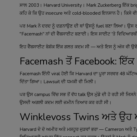
ਸਾਲ 2003। Harvard University। Mark Zuckerberg ਇੱਕ brigh
ਕਹਿ ਕੇ ਕਿ ਉਹ insecure ਅਤੇ cold-blooded ਇਨਸਾਨ ਹੈ। ਕਿਸੇ ਵੀ ਨ
ਪਰ Mark ਨੇ ਦਰਦ ਨੂੰ ਦਫ਼ਨਾਉਣ ਦੀ ਥਾਂ ਉਸਨੂੰ fuel ਬਣਾ ਲਿਆ। ਉਸ
"Facemash" ਨਾਂ ਦੀ ਵੈੱਬਸਾਈਟ ਬਣਾਈ। ਇਸ ਸਾਈਟ 'ਤੇ ਵਿਦਿਆਰਥੀ v
ਇਹ ਵੈੱਬਸਾਈਟ ਬੇਸ਼ੱਕ ਇੱਕ ਗਲਤ ਕਦਮ ਸੀ — ਅਤੇ ਇਸ ਨੂੰ ਅੱਜ ਵੀ ਉਵੇਂ ਹ
Facemash ਤੋਂ Facebook: ਇੱਕ
Facemash ਇੰਨੀ viral ਹੋਈ ਕਿ Harvard ਦਾ ਪੂਰਾ ਸਰਵਰ 48 ਘੰਟਿਆ
ਦਿੱਤਾ ਗਿਆ। Lawsuit ਦੀ ਧਮਕੀ ਵੀ ਮਿਲੀ।
ਪਰ ਉਸ campus ਵਿੱਚ ਸਭ ਤੋਂ ਵੱਧ talk ਉਸ ਮੁੰਡੇ ਦੀ ਹੋ ਰਹੀ ਸੀ ਜਿਸ
ਉਸਦੀ ਅਗਲੀ ਕਦਮ ਲਈ ਜ਼ਮੀਨ ਤਿਆਰ ਕਰ ਰਹੀ ਸੀ।
Winklevoss Twins ਅਤੇ ਉਹ 
Harvard ਦੇ ਦੋ ਅਮੀਰ ਅਤੇ ਮਸ਼ਹੂਰ ਜੁੜਵਾਂ ਭਰਾ — Cameron ਅਤੇ Ty