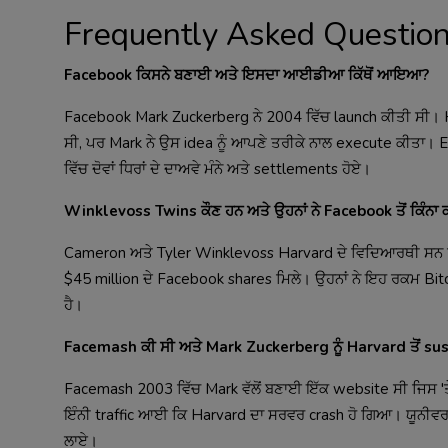
Frequently Asked Questio
Facebook ਕਿਸਨੇ ਬਣਾਈ ਅਤੇ ਇਸਦਾ ਆਈਡੀਆ ਕਿੱਥੋਂ ਆਇਆ?
Facebook Mark Zuckerberg ਨੇ 2004 ਵਿੱਚ launch ਕੀਤੀ ਸੀ। H
ਸੀ, ਪਰ Mark ਨੇ ਉਸ idea ਨੂੰ ਆਪਣੇ ਤਰੀਕੇ ਨਾਲ execute ਕੀਤਾ। E
ਵਿੱਚ ਦੋਵਾਂ ਧਿਰਾਂ ਦੇ ਦਾਅਵੇ ਮੰਨੇ ਅਤੇ settlements ਹੋਏ।
Winklevoss Twins ਕੌਣ ਹਨ ਅਤੇ ਉਹਨਾਂ ਨੇ Facebook ਤੋਂ ਕਿੰਨ
Cameron ਅਤੇ Tyler Winklevoss Harvard ਦੇ ਵਿਦਿਆਰਥੀ ਸਨ ਜਿਹਨ
$45 million ਦੇ Facebook shares ਮਿਲੇ। ਉਹਨਾਂ ਨੇ ਇਹ ਰਕਮ Bitc
ਹੈ।
Facemash ਕੀ ਸੀ ਅਤੇ Mark Zuckerberg ਨੂੰ Harvard ਤੋਂ su
Facemash 2003 ਵਿੱਚ Mark ਵੱਲੋਂ ਬਣਾਈ ਇੱਕ website ਸੀ ਜਿਸ 
ਇੰਨੀ traffic ਆਈ ਕਿ Harvard ਦਾ ਸਰਵਰ crash ਹੋ ਗਿਆ। ਯੂਨੀਵਰਸ
ਲਾਏ।