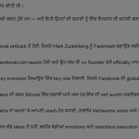
ਮੀਦ ਕੀਤੀ ਸੀ।
ੇ-ਕਦੇ ਗਲਤ ਹੁੰਦੇ ਹਨ — ਅਤੇ ਇਹੀ ਉਹਨਾਂ ਦੀ ਕਹਾਣੀ ਨੂੰ ਇੱਕ ਇਨਸਾਨ ਦੀ ਕਹਾਣੀ ਬਣਾ
onal setback ਤੋਂ ਹੋਈ, ਜਿਸਨੇ Mark Zuckerberg ਨੂੰ Facemash ਬਣਾਉਣ ਲਈ 
ebook.com launch ਹੋਈ ਅਤੇ ਉਹ ਅੱਜ ਵੀ co-founder ਵਜੋਂ officially ਮਾਨ
ley investors ਲਿਆਉਣ ਵਿੱਚ key role ਨਿਭਾਈ, ਜਿਸਨੇ Facebook ਦੀ global 
ares ਦੀ ਰਕਮ Bitcoin ਵਿੱਚ ਲਗਾਈ ਅਤੇ ਅੱਜ ਹਰ ਇੱਕ ਦੀ net worth ਤਕਰੀਬਨ 
a ਨਾਂ ਅਪਣਾ ਕੇ ਆਪਣੀ reach ਹੋਰ ਵਧਾਈ, ਹਾਲਾਂਕਿ Metaverse vision ਅਜੇ
ੱਡੇ ideas ਤੋਂ ਨਹੀਂ, ਬਲਕਿ ਵੱਡੀਆਂ emotions ਅਤੇ relentless execution 