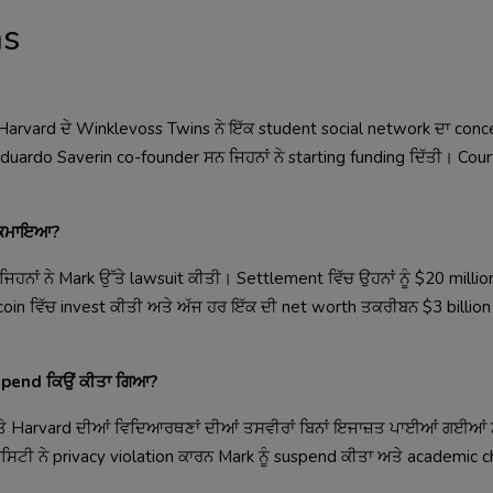
ns
arvard ਦੇ Winklevoss Twins ਨੇ ਇੱਕ student social network ਦਾ conce
duardo Saverin co-founder ਸਨ ਜਿਹਨਾਂ ਨੇ starting funding ਦਿੱਤੀ। Cour
ਾ ਕਮਾਇਆ?
ਾਂ ਨੇ Mark ਉੱਤੇ lawsuit ਕੀਤੀ। Settlement ਵਿੱਚ ਉਹਨਾਂ ਨੂੰ $20 millio
oin ਵਿੱਚ invest ਕੀਤੀ ਅਤੇ ਅੱਜ ਹਰ ਇੱਕ ਦੀ net worth ਤਕਰੀਬਨ $3 billion 
spend ਕਿਉਂ ਕੀਤਾ ਗਿਆ?
'ਤੇ Harvard ਦੀਆਂ ਵਿਦਿਆਰਥਣਾਂ ਦੀਆਂ ਤਸਵੀਰਾਂ ਬਿਨਾਂ ਇਜਾਜ਼ਤ ਪਾਈਆਂ ਗਈਆਂ
ਿਟੀ ਨੇ privacy violation ਕਾਰਨ Mark ਨੂੰ suspend ਕੀਤਾ ਅਤੇ academic c