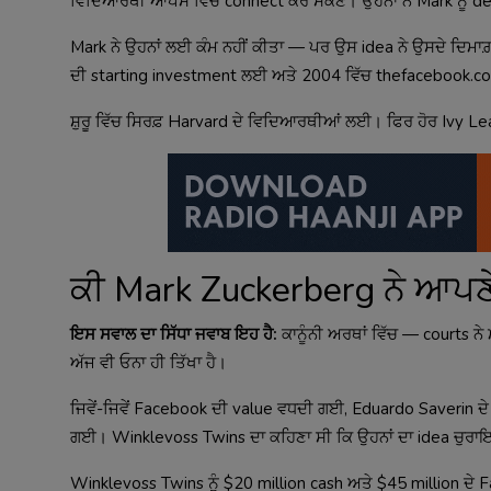
ਵਿਦਿਆਰਥੀ ਆਪਸ ਵਿੱਚ connect ਕਰ ਸਕਣ। ਉਹਨਾਂ ਨੇ Mark ਨੂੰ deve
Mark ਨੇ ਉਹਨਾਂ ਲਈ ਕੰਮ ਨਹੀਂ ਕੀਤਾ — ਪਰ ਉਸ idea ਨੇ ਉਸਦੇ ਦਿਮਾ
ਦੀ starting investment ਲਈ ਅਤੇ 2004 ਵਿੱਚ thefacebook.c
ਸ਼ੁਰੂ ਵਿੱਚ ਸਿਰਫ਼ Harvard ਦੇ ਵਿਦਿਆਰਥੀਆਂ ਲਈ। ਫਿਰ ਹੋਰ Ivy
ਕੀ Mark Zuckerberg ਨੇ ਆਪਣੇ 
ਇਸ ਸਵਾਲ ਦਾ ਸਿੱਧਾ ਜਵਾਬ ਇਹ ਹੈ:
ਕਾਨੂੰਨੀ ਅਰਥਾਂ ਵਿੱਚ — courts 
ਅੱਜ ਵੀ ਓਨਾ ਹੀ ਤਿੱਖਾ ਹੈ।
ਜਿਵੇਂ-ਜਿਵੇਂ Facebook ਦੀ value ਵਧਦੀ ਗਈ, Eduardo Saverin ਦੇ
ਗਈ। Winklevoss Twins ਦਾ ਕਹਿਣਾ ਸੀ ਕਿ ਉਹਨਾਂ ਦਾ idea ਚੁਰਾਇ
Winklevoss Twins ਨੂੰ $20 million cash ਅਤੇ $45 million ਦੇ