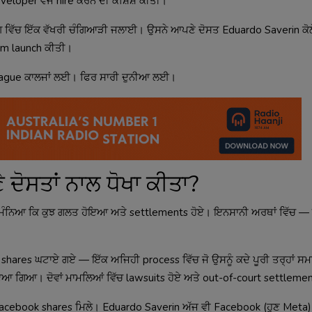
loper ਵਜੋਂ hire ਕਰਨ ਦੀ ਕੋਸ਼ਿਸ਼ ਕੀਤੀ।
ਗ਼ ਵਿੱਚ ਇੱਕ ਵੱਖਰੀ ਚੰਗਿਆੜੀ ਜਲਾਈ। ਉਸਨੇ ਆਪਣੇ ਦੋਸਤ Eduardo Saverin ਕੋਲ
om launch ਕੀਤੀ।
 League ਕਾਲਜਾਂ ਲਈ। ਫਿਰ ਸਾਰੀ ਦੁਨੀਆ ਲਈ।
ਦੋਸਤਾਂ ਨਾਲ ਧੋਖਾ ਕੀਤਾ?
ਨੇ ਮੰਨਿਆ ਕਿ ਕੁਝ ਗਲਤ ਹੋਇਆ ਅਤੇ settlements ਹੋਏ। ਇਨਸਾਨੀ ਅਰਥਾਂ ਵਿੱਚ 
 shares ਘਟਾਏ ਗਏ — ਇੱਕ ਅਜਿਹੀ process ਵਿੱਚ ਜੋ ਉਸਨੂੰ ਕਦੇ ਪੂਰੀ ਤਰ੍ਹਾਂ ਸਮ
ਆ ਗਿਆ। ਦੋਵਾਂ ਮਾਮਲਿਆਂ ਵਿੱਚ lawsuits ਹੋਏ ਅਤੇ out-of-court settlemen
 Facebook shares ਮਿਲੇ। Eduardo Saverin ਅੱਜ ਵੀ Facebook (ਹੁਣ Meta) 