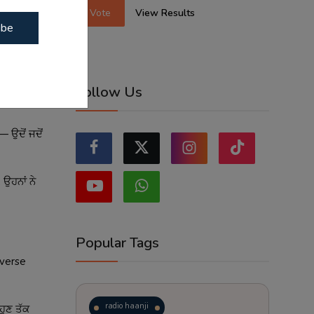
Vote
View Results
ibe
Follow Us
 ਉਦੋਂ ਜਦੋਂ
 ਉਹਨਾਂ ਨੇ
Popular Tags
verse
radio haanji
ਹੁਣ ਤੱਕ