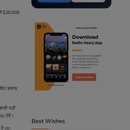
ੋਂ $20,000
— ਇਹ ਸਵਾਲ
ਝਾਈ ਨਹੀਂ
ts ਹੋਏ।
Best Wishes
ਦੇ co-