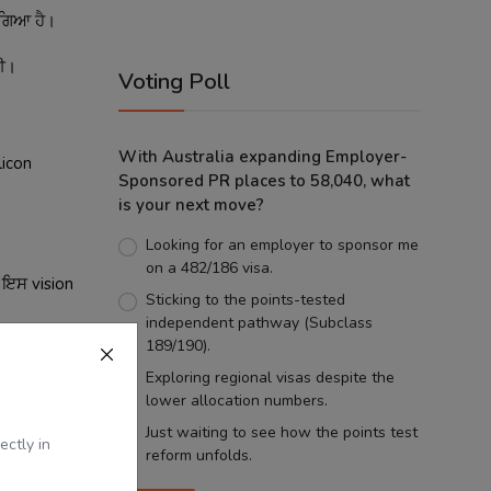
 ਗਿਆ ਹੈ।
ਗਈ।
Voting Poll
With Australia expanding Employer-
licon
Sponsored PR places to 58,040, what
is your next move?
Looking for an employer to sponsor me
on a 482/186 visa.
 ਇਸ vision
Sticking to the points-tested
independent pathway (Subclass
189/190).
Exploring regional visas despite the
lower allocation numbers.
Just waiting to see how the points test
ectly in
logy ਵਿੱਚ
reform unfolds.
 ਵਿੱਚ ਫ਼ਰਕ