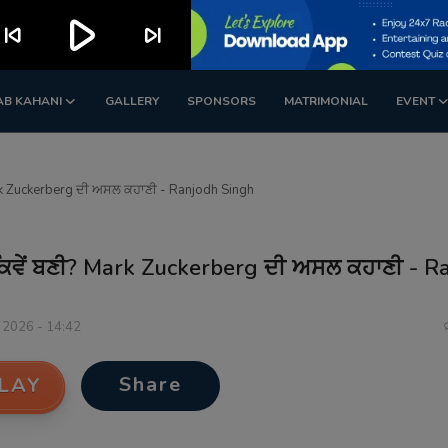
play_arrow
kip_previous
skip_next
AB KAHANI
GALLERY
SPONSORS
MATRIMONIAL
EVENT
Mark Zuckerberg ਦੀ ਅਸਲ ਕਹਾਣੀ - Ranjodh Singh
 ਕਿਵੇਂ ਬਣੀ? Mark Zuckerberg ਦੀ ਅਸਲ ਕਹਾਣੀ - R
 2026 - 14:42
Share
LAY