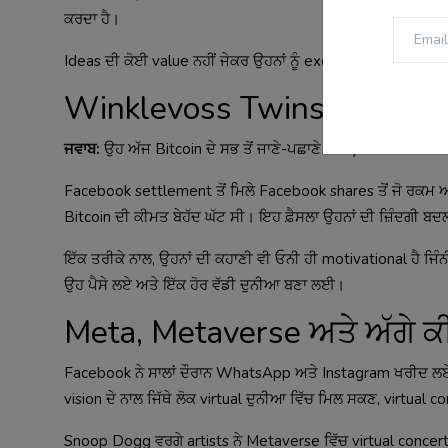
ਕਰਦਾ ਹੈ।
Ideas ਦੀ ਕੋਈ value ਨਹੀਂ ਜੇਕਰ ਉਹਨਾਂ ਨੂੰ execute ਨਾ ਕੀਤਾ ਜਾਵ
Winklevoss Twins ਅੱਜ ਕਿੱਥੇ
ਜਵਾਬ:
ਉਹ ਅੱਜ Bitcoin ਦੇ ਸਭ ਤੋਂ ਜਾਣੇ-ਪਛਾਣੇ early investors ਵਿ
Facebook settlement ਤੋਂ ਮਿਲੇ Facebook shares ਤੋਂ ਜੋ ਰਕਮ ਆਈ
Bitcoin ਦੀ ਕੀਮਤ ਬੇਹੱਦ ਘੱਟ ਸੀ। ਇਹ ਫ਼ੈਸਲਾ ਉਹਨਾਂ ਦੀ ਜ਼ਿੰਦਗੀ 
ਇੱਕ ਤਰੀਕੇ ਨਾਲ, ਉਹਨਾਂ ਦੀ ਕਹਾਣੀ ਵੀ ਓਨੀ ਹੀ motivational ਹੈ ਜਿੰਨੀ 
ਉਹ ਪੈਸੇ ਲਏ ਅਤੇ ਇੱਕ ਹੋਰ ਵੱਡੀ ਦੁਨੀਆ ਬਣਾ ਲਈ।
Meta, Metaverse ਅਤੇ ਅੱਗੇ ਕ
Facebook ਨੇ ਸਾਲਾਂ ਦੌਰਾਨ WhatsApp ਅਤੇ Instagram ਖਰੀਦ ਲਏ
vision ਦੇ ਨਾਲ ਜਿੱਥੇ ਲੋਕ virtual ਦੁਨੀਆ ਵਿੱਚ ਮਿਲ ਸਕਣ, virtual
Snoop Dogg ਵਰਗੇ artists ਨੇ Metaverse ਵਿੱਚ virtual concert