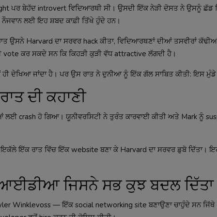
t ਪਰ ਬੇਹੱਦ introvert ਵਿਦਿਆਰਥੀ ਸੀ। ਉਸਦੀ ਇੱਕ ਨੇੜੀ ਦੋਸਤ ਨੇ ਉਸਨੂੰ ਛੱਡ
ੌਜਵਾਨ ਲਈ ਇਹ ਸ਼ਬਦ ਕਾਫ਼ੀ ਤਿੱਖੇ ਹੁੰਦੇ ਹਨ।
 ਰਾਤ ਉਸਨੇ Harvard ਦਾ ਸਰਵਰ hack ਕੀਤਾ, ਵਿਦਿਆਰਥਣਾਂ ਦੀਆਂ ਤਸਵੀਰਾਂ ਕੱਢੀਆ
ote ਕਰ ਸਕਦੇ ਸਨ ਕਿ ਕਿਹੜੀ ਕੁੜੀ ਵੱਧ attractive ਲੱਗਦੀ ਹੈ।
ੀ ਦੇਖਿਆ ਜਾਂਦਾ ਹੈ। ਪਰ ਉਸ ਰਾਤ ਨੇ ਦੁਨੀਆ ਨੂੰ ਇੱਕ ਗੱਲ ਸਾਬਿਤ ਕੀਤੀ: ਇਸ ਮੁੰਡੇ 
 ਰਾਤ ਦੀ ਕਹਾਣੀ
ਂ ਲਈ crash ਹੋ ਗਿਆ। ਯੂਨੀਵਰਸਿਟੀ ਨੇ ਤੁਰੰਤ ਕਾਰਵਾਈ ਕੀਤੀ ਅਤੇ Mark ਨੂੰ s
ਨੇ ਇਕੱਲੇ ਇੱਕ ਰਾਤ ਵਿੱਚ ਇੱਕ website ਬਣਾ ਕੇ Harvard ਦਾ ਸਰਵਰ ਡੁਬੋ ਦਿੱਤਾ। 
ਆਈਡੀਆ ਜਿਸਨੇ ਸਭ ਕੁਝ ਬਦਲ ਦਿੱਤਾ
ler Winklevoss — ਇੱਕ social networking site ਬਣਾਉਣਾ ਚਾਹੁੰਦੇ ਸਨ ਜਿੱਥੇ