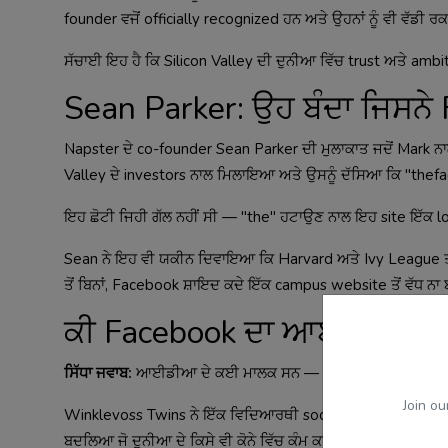
founder ਵਜੋਂ officially recognized ਹਨ ਅਤੇ ਉਹਨਾਂ ਨੂੰ ਵੀ ਵੱ
ਸੱਚਾਈ ਇਹ ਹੈ ਕਿ Silicon Valley ਦੀ ਦੁਨੀਆ ਵਿੱਚ trust ਅਤੇ a
Sean Parker: ਉਹ ਬੰਦਾ ਜਿਸਨੇ
Napster ਦੇ co-founder Sean Parker ਦੀ ਮੁਲਾਕਾਤ ਜਦੋਂ Mark ਨਾਲ
Valley ਦੇ investors ਨਾਲ ਮਿਲਾਇਆ ਅਤੇ ਉਸਨੂੰ ਦੱਸਿਆ ਕਿ "thefac
ਇਹ ਛੋਟੀ ਜਿਹੀ ਗੱਲ ਨਹੀਂ ਸੀ — "the" ਹਟਾਉਣ ਨਾਲ ਇਹ site ਇੱਕ lo
Sean ਨੇ ਇਹ ਵੀ ਯਕੀਨ ਦਿਵਾਇਆ ਕਿ Harvard ਅਤੇ Ivy League ਤੱਕ
ਤੋਂ ਬਿਨਾਂ, Facebook ਸ਼ਾਇਦ ਕਦੇ ਇੱਕ campus website ਤੋਂ ਵੱਧ ਨ
ਕੀ Facebook ਦਾ ਆਈਡੀਆ ਅਸਲ
ਸਿੱਧਾ ਜਵਾਬ:
ਆਈਡੀਆ ਦੇ ਕਈ ਮਾਲਕ ਸਨ — execution ਦਾ ਇੱਕੋ।
Join ou
Winklevoss Twins ਨੇ ਇੱਕ ਵਿਦਿਆਰਥੀ social network ਦਾ conc
ਬਦਲਿਆ ਜੋ ਦੁਨੀਆ ਦੇ ਕਿਸੇ ਵੀ ਕੋਨੇ ਵਿੱਚ ਕੰਮ ਕਰ ਸਕਦੀ ਸੀ। Busi