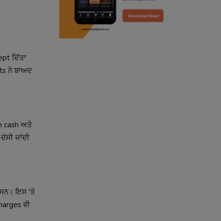
radio haanji updates
punjabi kahani
kitaab kahani
pt ਦਿੱਤਾ
ts ਨੇ ਬਾਅਦ
punjabi story
n cash ਅਤੇ
ਦੱਸੀ ਜਾਂਦੀ
 ਸਨ। ਇਸ 'ਤੇ
harges ਵੀ