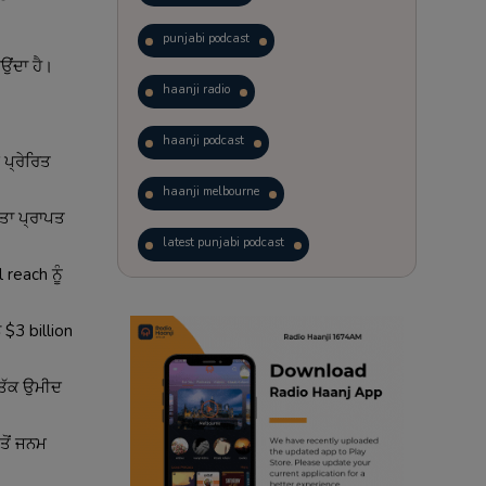
punjabi podcast
ਉਂਦਾ ਹੈ।
haanji radio
haanji podcast
ਪ੍ਰੇਰਿਤ
haanji melbourne
ਤਾ ਪ੍ਰਾਪਤ
latest punjabi podcast
reach ਨੂੰ
podcast
laughter therapy
$3 billion
trending punjabi podcast
 ਤੱਕ ਉਮੀਦ
ranjodh singh
ਤੋਂ ਜਨਮ
punjabi podcast australia