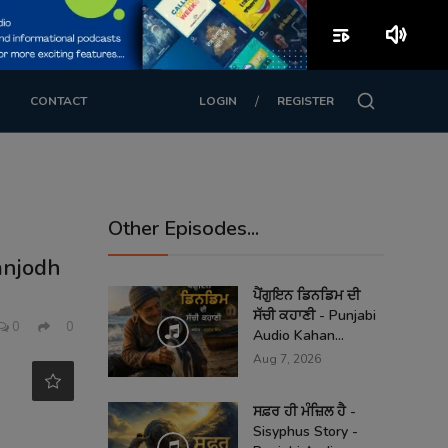
playlist_play
volume_up
/
CONTACT
LOGIN
REGISTER
Other Episodes...
anjodh
ਪੈਂਗੁਇਨ ਡਿਨਡਿਮ ਦੀ
ਸੱਚੀ ਕਹਾਣੀ - Punjabi
0
0
Audio Kahan...
Aug 7, 2026
ਸਫ਼ਰ ਹੀ ਮੰਜ਼ਿਲ ਹੈ -
Sisyphus Story -