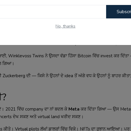
Subscr
ੇ। ਇਹ ਸਬਕ ਉਸ ਵਕਤ ਵੀ ਸੱਚ ਸੀ ਅਤੇ ਅੱਜ ਵੀ ਸੱਚ ਹੈ।
No, thanks
 ਹਨ?
ੱਚੋਂ ਹਨ ਅਤੇ ਹਰ ਇੱਕ ਦੀ net worth ਤਕਰੀਬਨ $3 billion ਦੱਸੀ ਜਾਂਦੀ ਹੈ।
, Winklevoss Twins ਨੇ ਉਸਦਾ ਵੱਡਾ ਹਿੱਸਾ Bitcoin ਵਿੱਚ invest ਕਰ ਦਿੱਤਾ —
ਬਦਲ ਗਿਆ।
Zuckerberg ਦੀ — ਕਿਸੇ ਨੇ ਉਹਨਾਂ ਦੇ idea ਤੋਂ ਅੱਗੇ ਵਧ ਕੇ ਉਹਨਾਂ ਨੂੰ ਬਾਹਰ ਕੀਤਾ,
ੀ?
। 2021 ਵਿੱਚ company ਦਾ ਨਾਂ ਬਦਲ ਕੇ
Meta
ਕਰ ਦਿੱਤਾ ਗਿਆ — ਉਸ Meta
 concerts ਦੇਖ ਸਕਣ ਅਤੇ virtual land ਖਰੀਦ ਸਕਣ।
s ਕੀਤੇ। Virtual plots ਲੱਖਾਂ ਡਾਲਰਾਂ ਵਿੱਚ ਵਿਕੇ। NFTs ਦਾ ਰੁਝਾਨ ਆਇਆ। ਪਰ 