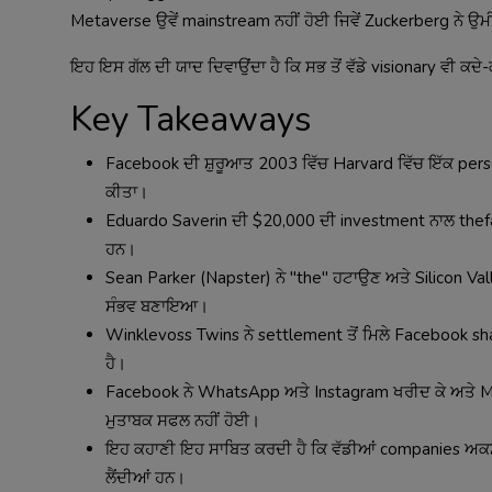
Metaverse ਉਵੇਂ mainstream ਨਹੀਂ ਹੋਈ ਜਿਵੇਂ Zuckerberg ਨੇ ਉ
ਇਹ ਇਸ ਗੱਲ ਦੀ ਯਾਦ ਦਿਵਾਉਂਦਾ ਹੈ ਕਿ ਸਭ ਤੋਂ ਵੱਡੇ visionary ਵੀ ਕਦ
Key Takeaways
Facebook ਦੀ ਸ਼ੁਰੂਆਤ 2003 ਵਿੱਚ Harvard ਵਿੱਚ ਇੱਕ pers
ਕੀਤਾ।
Eduardo Saverin ਦੀ $20,000 ਦੀ investment ਨਾਲ thefac
ਹਨ।
Sean Parker (Napster) ਨੇ "the" ਹਟਾਉਣ ਅਤੇ Silicon Val
ਸੰਭਵ ਬਣਾਇਆ।
Winklevoss Twins ਨੇ settlement ਤੋਂ ਮਿਲੇ Facebook sh
ਹੈ।
Facebook ਨੇ WhatsApp ਅਤੇ Instagram ਖਰੀਦ ਕੇ ਅਤੇ Met
ਮੁਤਾਬਕ ਸਫਲ ਨਹੀਂ ਹੋਈ।
ਇਹ ਕਹਾਣੀ ਇਹ ਸਾਬਿਤ ਕਰਦੀ ਹੈ ਕਿ ਵੱਡੀਆਂ companies ਅਕਸਰ ਵ
ਲੈਂਦੀਆਂ ਹਨ।