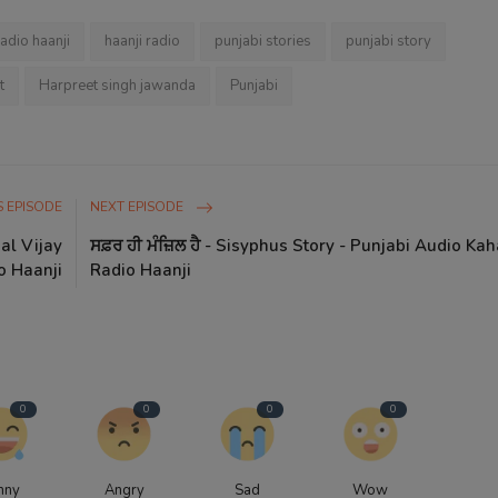
radio haanji
haanji radio
punjabi stories
punjabi story
t
Harpreet singh jawanda
Punjabi
 EPISODE
NEXT EPISODE
hal Vijay
ਸਫ਼ਰ ਹੀ ਮੰਜ਼ਿਲ ਹੈ - Sisyphus Story - Punjabi Audio Kah
o Haanji
Radio Haanji
0
0
0
0
nny
Angry
Sad
Wow