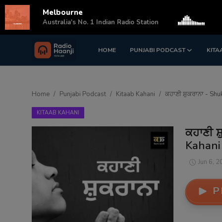
Melbourne
s
Australia's No. 1 Indian Radio Station
HOME
PUNJABI PODCAST
KITA
Login
Register
Home
Home
Punjabi Podcast
Kitaab Kahani
ਕਹਾਣੀ ਸ਼ੁਕਰਾਨਾ - Shu
Punjabi Podcast
KITAAB KAHANI
Kitaab Kahani
ਕਹਾਣੀ ਸ਼
Kahani
Gallery
Jun 6, 2
Sponsors
P
Matrimonial
Event