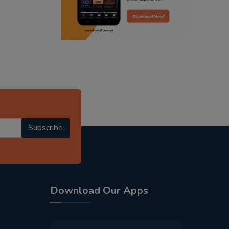
punjabi podcast australia
punjabi kahani
kitaab kahani
punjabi story
Subscribe
Download Our Apps