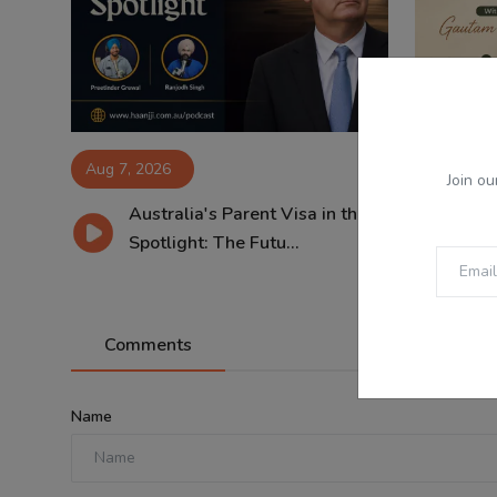
Aug 7, 2026
Aug 6, 2
Join ou
Australia's Parent Visa in the
ਪ੍ਰ
Spotlight: The Futu...
ਗੱਲ
Comments
Name