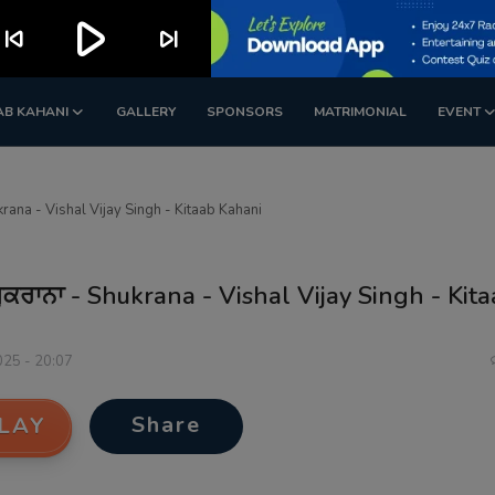
play_arrow
kip_previous
skip_next
AB KAHANI
GALLERY
SPONSORS
MATRIMONIAL
EVENT
krana - Vishal Vijay Singh - Kitaab Kahani
ੁਕਰਾਨਾ - Shukrana - Vishal Vijay Singh - Kit
025 - 20:07
Share
LAY