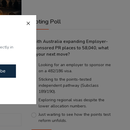
Voting Poll
With Australia expanding Employer-
ectly in
Sponsored PR places to 58,040, what
is your next move?
es -
S Truc...
Looking for an employer to sponsor me
ibe
on a 482/186 visa.
Sticking to the points-tested
independent pathway (Subclass
189/190).
Exploring regional visas despite the
lower allocation numbers.
Just waiting to see how the points test
reform unfolds.