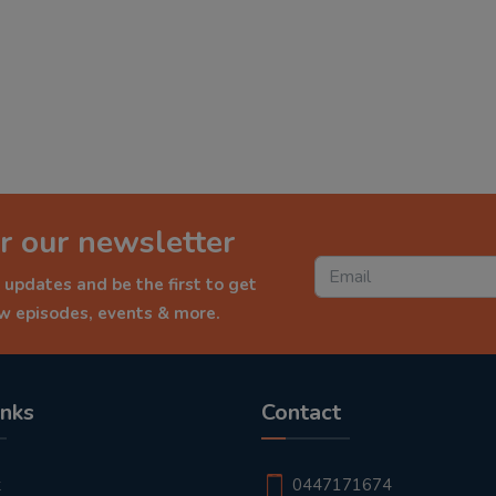
r our newsletter
 updates and be the first to get
ew episodes, events & more.
inks
Contact
t
0447171674