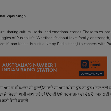
hal Vijay Singh
ture, sharing cultural, social, and emotional stories. These tales, 
ggles of Punjabi life. Whether it's about love, family, or strength,
ns. Kitaab Kahani is a initiative by Radio Haanji to connect with Pu
ਹਾਂ
ਅਤੇ
ਸਮਸਿਆਵਾਂ
ਹੀ
ਸੁਣਾਉਣ
ਜਾਂਦੇ
ਹਾਂ
ਅਤੇ
ਹਮੇਸ਼ਾ
ਕੁੱਝ
ਨਾ
ਕੁੱਝ
ਮੰਗਣ
ਲਈ
ਤਾ
ਜੋ
ਜ਼ਿੰਦਗੀ
ਅਸੀਂ
ਜੀਅ
ਰਹੇ
ਹਾਂ
ਉਹ
ਵੀ
ਓਸੇ
ਪਰਮਾਤਮਾ
ਦੀ
ਦੇਣ
ਹੈ
, 
ਜਿਸ
ਲਈ
ਹ
ਛੋਟੀ
ਜਿਹੀ
ਕਹਾਣੀ