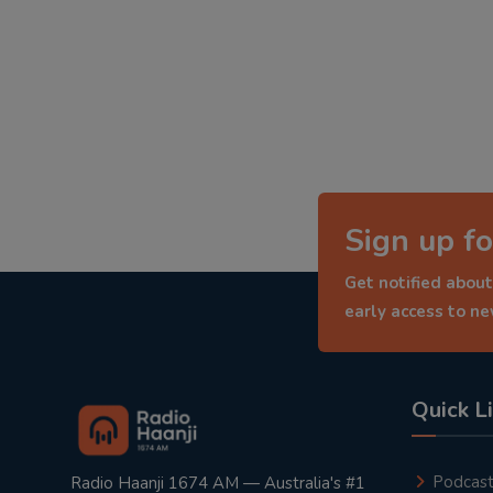
Sign up fo
Get notified about
early access to n
Quick L
Podcas
Radio Haanji 1674 AM — Australia's #1