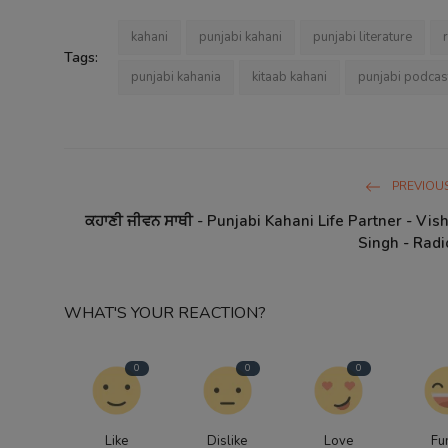
kahani
punjabi kahani
punjabi literature
Tags:
punjabi kahania
kitaab kahani
punjabi podcas
PREVIOUS
ਕਹਾਣੀ ਜੀਵਨ ਸਾਥੀ - Punjabi Kahani Life Partner - Vis
Singh - Radi
WHAT'S YOUR REACTION?
0
0
0
Like
Dislike
Love
Fu