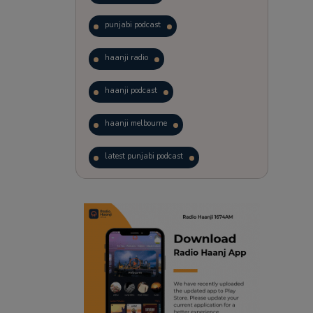
punjabi podcast
haanji radio
haanji podcast
haanji melbourne
latest punjabi podcast
podcast
laughter therapy
trending punjabi podcast
ranjodh singh
radio haanji updates