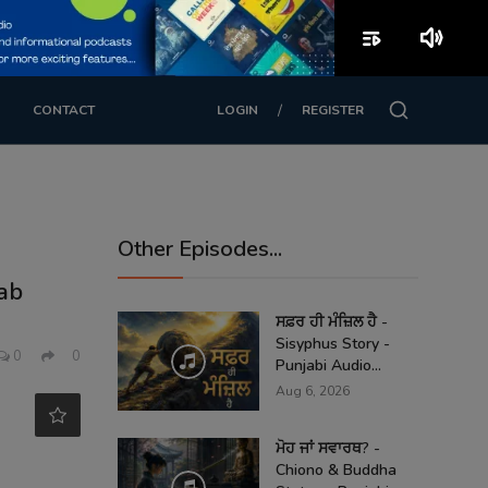
playlist_play
volume_up
/
CONTACT
LOGIN
REGISTER
Other Episodes...
aab
ਸਫ਼ਰ ਹੀ ਮੰਜ਼ਿਲ ਹੈ -
Sisyphus Story -
0
0
Punjabi Audio...
Aug 6, 2026
ਮੋਹ ਜਾਂ ਸਵਾਰਥ? -
Chiono & Buddha