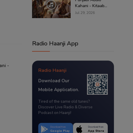
Kahani - Kitaab...
Jul 29, 2026
Radio Haanji App
ani -
Radio Haanji
Download Our
Mobile Application.
Tired of the same old tunes?
Discover Live Radio & Diverse
Podcast on Haanji!
Download from
Download from
Google Play
App Store