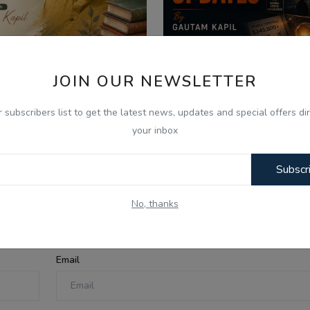
JOIN OUR NEWSLETTER
026
Aug 6, 2026
r subscribers list to get the latest news, updates and special offers dir
your inbox
ੋਫੈਸਰ ਜ਼ੁਬੈਰ ਅਹਿਮਦ ਨਾਲ ਖ਼ਾਸ
06 Aug -Today Updat
ਬਾਤ: ਲਾਹੌਰ, ਪੰਜਾ...
SpaceX Moon Crash, U
Subscr
No, thanks
Email