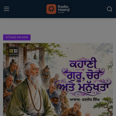
Login
Register
KITAAB KAHANI
Home
Punjabi Podcast
Kitaab Kahani
Gallery
Sponsors
Matrimonial
Event