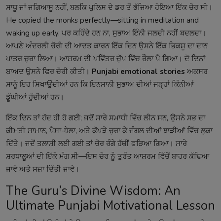
ਸਾਧੂ ਜਾਂ ਜਗਿਆਸੂ ਨਹੀਂ, ਬਲਕਿ ਪੁਲਿਸ ਦੇ ਡਰ ਤੋਂ ਭੱਜਿਆ ਹੋਇਆ ਇੱਕ ਚੋਰ ਸੀ।
He copied the monks perfectly—sitting in meditation and
waking up early. ਪਰ ਕਹਿੰਦੇ ਹਨ ਨਾ, ਸੁਭਾਅ ਇੰਨੀ ਜਲਦੀ ਨਹੀਂ ਬਦਲਦਾ।
ਆਪਣੇ ਅੰਦਰਲੀ ਚੋਰੀ ਦੀ ਆਦਤ ਕਾਰਨ ਇੱਕ ਦਿਨ ਉਸਨੇ ਇੱਕ ਭਿਕਸ਼ੂ ਦਾ ਦਾਨ
ਪਾਤਰ ਚੁਰਾ ਲਿਆ। ਆਸ਼ਰਮ ਦੀ ਪਵਿੱਤਰ ਚੁੱਪ ਵਿੱਚ ਰੌਲਾ ਪੈ ਗਿਆ। ਦੋ ਦਿਨਾਂ
ਬਾਅਦ ਉਸਨੇ ਫਿਰ ਚੋਰੀ ਕੀਤੀ।
Punjabi emotional stories
ਅਕਸਰ
ਸਾਨੂੰ ਇਹ ਸਿਖਾਉਂਦੀਆਂ ਹਨ ਕਿ ਇਨਸਾਨੀ ਸੁਭਾਅ ਦੀਆਂ ਜੜ੍ਹਾਂ ਕਿੰਨੀਆਂ
ਡੂੰਘੀਆਂ ਹੁੰਦੀਆਂ ਹਨ।
ਇੱਕ ਦਿਨ ਤਾਂ ਹੱਦ ਹੀ ਹੋ ਗਈ; ਜਦੋਂ ਸਾਰੇ ਸਮਾਧੀ ਵਿੱਚ ਲੀਨ ਸਨ, ਉਸਨੇ ਸਭ ਦਾ
ਕੀਮਤੀ ਸਾਮਾਨ, ਪੈਸਾ-ਧੇਲਾ, ਅਤੇ ਕੱਪੜੇ ਚੁਰਾ ਕੇ ਜੰਗਲ ਦੀਆਂ ਝਾੜੀਆਂ ਵਿੱਚ ਲੁਕਾ
ਦਿੱਤੇ। ਜਦੋਂ ਤਲਾਸ਼ੀ ਲਈ ਗਈ ਤਾਂ ਚੋਰ ਰੰਗੇ ਹੱਥੀਂ ਫੜਿਆ ਗਿਆ। ਸਾਰੇ
ਸ਼ਰਧਾਲੂਆਂ ਦੀ ਇੱਕੋ ਮੰਗ ਸੀ—ਇਸ ਚੋਰ ਨੂੰ ਤੁਰੰਤ ਆਸ਼ਰਮ ਵਿੱਚੋਂ ਬਾਹਰ ਕੱਢਿਆ
ਜਾਵੇ ਅਤੇ ਸਜ਼ਾ ਦਿੱਤੀ ਜਾਵੇ।
The Guru’s Divine Wisdom: An
Ultimate Punjabi Motivational Lesson