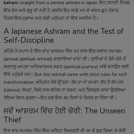
kahani
straight from a serene ashram in Japan. ਇਹ ਕਹਾਣੀ ਸਿਰਫ਼
ਇੱਕ ਚੋਰ ਅਤੇ ਗੁਰੂ ਦੀ ਨਹੀਂ ਹੈ, ਬਲਕਿ ਇਹ ਸਾਡੇ ਮਨ ਦੇ ਅੰਦਰ ਛੁਪੇ ਹੰਕਾਰ,
ਨਿਰਣਾਇਕ ਸੁਭਾਅ ਅਤੇ ਸੱਚੀ ਮਨੁੱਖਤਾ ਦਾ ਇੱਕ ਆਈਨਾ ਹੈ।
A Japanese Ashram and the Test of
Self-Discipline
ਕਹਿੰਦੇ ਨੇ ਜਪਾਨ ਦੇ ਇੱਕ ਸ਼ਾਂਤ ਆਸ਼ਰਮ ਵਿੱਚ ਹਰ ਸਾਲ ਇੱਕ ਸਲਾਨਾ ਸਮਾਗਮ
(annual spiritual retreat) ਕਰਵਾਇਆ ਜਾਂਦਾ ਸੀ। ਦੁਨੀਆਂ ਦੇ ਕੋਨੇ-ਕੋਨੇ ਤੋਂ
ਸ਼ਰਧਾਲੂ ਆਪਣਾ ਅਧਿਆਤਮਕ ਸਫ਼ਰ (spiritual journey) ਅੱਗੇ ਵਧਾਉਣ ਲਈ
ਇੱਥੇ ਪਹੁੰਚਦੇ ਸਨ। But this retreat came with strict rules for self-
transformation. ਅੰਮ੍ਰਿਤ ਵੇਲੇ ਉੱਠਣਾ, ਰੱਬ ਦਾ ਨਾਂ ਜਪਣਾ, ਵੱਧ ਤੋਂ ਵੱਧ ਮੋਨ
(silence) ਰੱਖਣਾ, ਕਿਸੇ ਨਾਲ ਬਹਿਸ ਨਾ ਕਰਨਾ, ਅਤੇ ਬਿਲਕੁਲ ਸਾਦਾ ਉਬਲਿਆ
ਹੋਇਆ ਭੋਜਨ ਛਕਣਾ—ਇਹ ਸਭ ਇਸ 40 ਦਿਨਾਂ ਦੇ ਸ਼ਿਵਰ ਦਾ ਹਿੱਸਾ ਸੀ।
ਜਦੋਂ ਆਸ਼ਰਮ ਵਿੱਚ ਹੋਈ ਚੋਰੀ: The Unseen
Thief
ਇਸ ਵਾਰ ਸਮਾਗਮ ਵਿੱਚ ਇੱਕ ਅਜਿਹਾ ਵਿਅਕਤੀ ਵੀ ਆ ਕੇ ਲੁਕ ਗਿਆ, ਜੋ ਕੋਈ