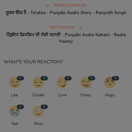
PREVIOUS EPISODE
ਸੂਰਜ ਇੱਕ ਹੈ - Tolstoy - Punjabi Audio Story - Ranjodh Singh
NEXT EPISODE
ਪੈਂਗੁਇਨ ਡਿਨਡਿਮ ਦੀ ਸੱਚੀ ਕਹਾਣੀ - Punjabi Audio Kahani - Radio
Haanji
WHAT'S YOUR REACTION?
0
0
0
0
0
Like
Dislike
Love
Funny
Angry
0
0
Sad
Wow