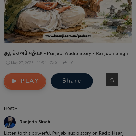
Contact
ਗੁਰੂ, ਚੋਰ ਅਤੇ ਮਨੁੱਖਤਾ - Punjabi Audio Story - Ranjodh Singh
May 27, 2026 - 11:54
0
0
Share
PLAY
Host:-
Ranjodh Singh
Listen to this powerful Punjabi audio story on Radio Haanji