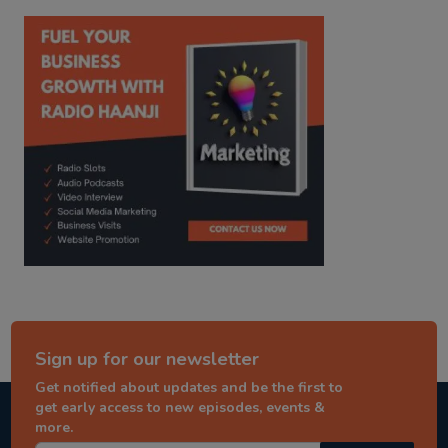
kitaab kahani
punjabi story
Sign up for our newsletter
Get notified about updates and be the first to
get early access to new episodes, events &
more.