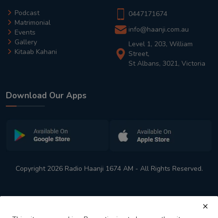
Podcast
0447171674
Matrimonial
info@haanji.com.au
Events
Gallery
Level 1, 203, William
Kitaab Kahani
Street,
St Albans, 3021, Victoria
Download Our Apps
Copyright 2026 Radio Haanji 1674 AM - All Rights Reserved.