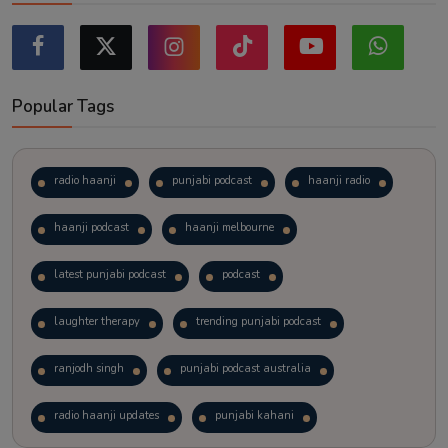
Popular Tags
radio haanji
punjabi podcast
haanji radio
haanji podcast
haanji melbourne
latest punjabi podcast
podcast
laughter therapy
trending punjabi podcast
ranjodh singh
punjabi podcast australia
radio haanji updates
punjabi kahani