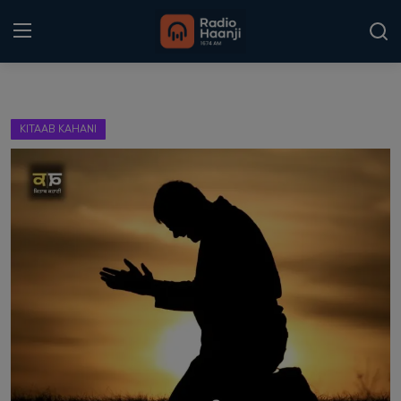
Login
Register
KITAAB KAHANI
Home
Punjabi Podcast
Kitaab Kahani
Gallery
Sponsors
Matrimonial
Event