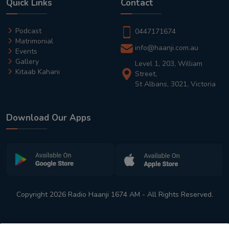
Quick Links
Contact
Podcast
0447171674
Matrimonial
info@haanji.com.au
Events
Gallery
Level 1, 203, William
Kitaab Kahani
Street,
St Albans, 3021, Victoria
Download Our Apps
Copyright 2026 Radio Haanji 1674 AM - All Rights Reserved.