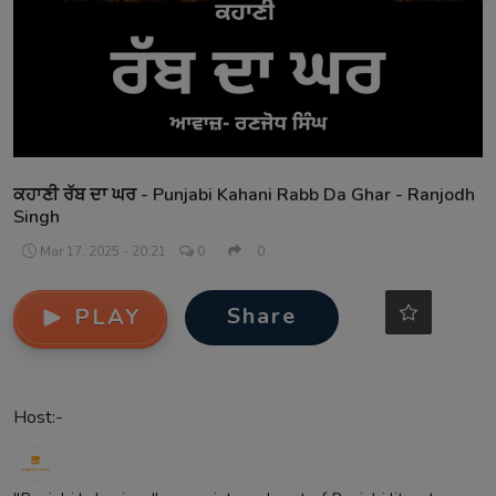
Contact
ਕਹਾਣੀ ਰੱਬ ਦਾ ਘਰ - Punjabi Kahani Rabb Da Ghar - Ranjodh
Singh
Mar 17, 2025 - 20:21
0
0
Share
PLAY
Host:-