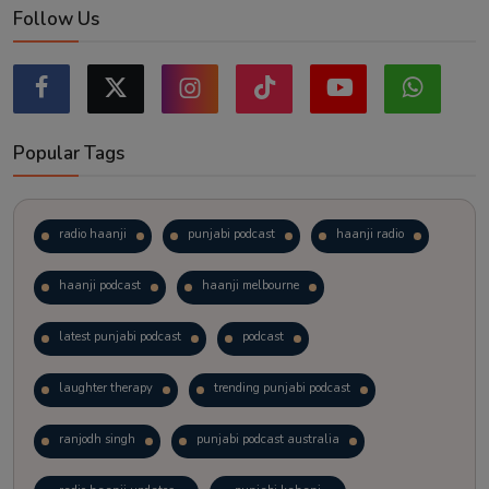
Follow Us
Popular Tags
radio haanji
punjabi podcast
haanji radio
haanji podcast
haanji melbourne
latest punjabi podcast
podcast
laughter therapy
trending punjabi podcast
ranjodh singh
punjabi podcast australia