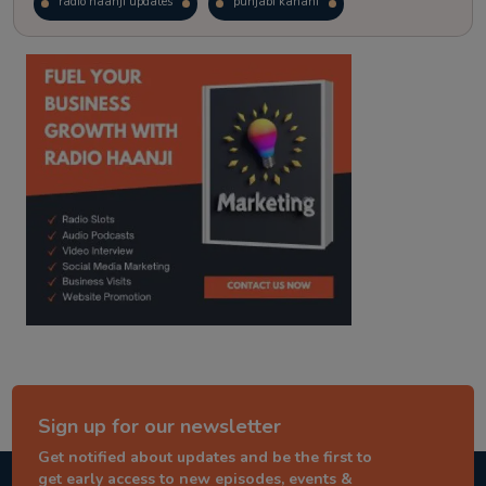
radio haanji updates
punjabi kahani
kitaab kahani
punjabi story
Sign up for our newsletter
Get notified about updates and be the first to
get early access to new episodes, events &