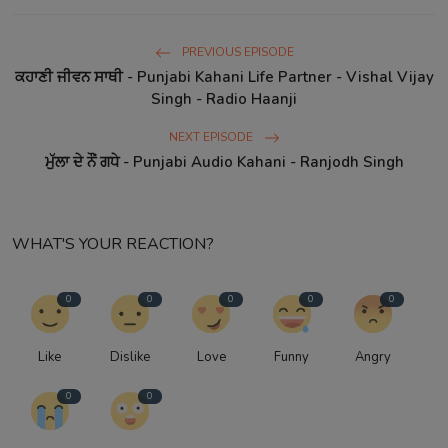
PREVIOUS EPISODE
ਕਹਾਣੀ ਜੀਵਨ ਸਾਥੀ - Punjabi Kahani Life Partner - Vishal Vijay
Singh - Radio Haanji
NEXT EPISODE
ਮੁੱਲਾ ਦੇ ਨੌਂ ਗਧੇ - Punjabi Audio Kahani - Ranjodh Singh
WHAT'S YOUR REACTION?
0
0
0
0
0
Like
Dislike
Love
Funny
Angry
0
0