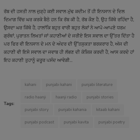
ਰੱਬ ਦੀ ਹਸਤੀ ਨਾਲ ਜੁੜ੍ਹੇ ਕਈ ਸਵਾਲ ਮੁੱਢ ਕਦੀਮ ਤੋਂ ਹੀ ਇਨਸਾਨ ਦੇ ਦਿਲ
ਦਿਮਾਗ ਵਿੱਚ ਘਰ ਕਰਕੇ ਬੈਠੇ ਹਨ ਕਿ ਰੱਬ ਕੀ ਹੈ, ਰੱਬ ਕੌਣ ਹੈ, ਉਹ ਕਿੱਥੇ ਰਹਿੰਦਾ ਹੈ,
ਉਸਦਾ ਘਰ ਕਿੱਥੇ ਹੈ, ਹਾਲਾਂਕਿ ਬਹੁਤ ਵਾਰੀ ਬਹੁਤ ਲੋਕਾਂ ਨੇ ਆਪੋ-ਆਪਣੇ ਧਰਮ
ਗ੍ਰੰਥਾਂ, ਪੁਰਾਤਨ ਲਿਖਤਾਂ ਜਾਂ ਕਹਾਣੀਆਂ ਦੇ ਜਰੀਏ ਇਸ ਸਵਾਲ ਦਾ ਉੱਤਰ ਦਿੱਤਾ ਹੈ
ਪਰ ਫਿਰ ਵੀ ਇਨਸਾਨ ਦੇ ਮਨ ਦੇ ਅੰਦਰ ਦੀ ਉੱਤਸੁਕਤਾ ਬਰਕਰਾਰ ਹੈ, ਅੱਜ ਦੀ
ਕਹਾਣੀ ਵੀ ਇਸੇ ਸਵਾਲ ਦਾ ਜਵਾਬ ਹੀ ਲੱਭਣ ਦੀ ਕੋਸ਼ਿਸ਼ ਕਰਦੀ ਹੈ, ਆਸ ਕਰਦੇ ਹਾਂ
ਇਹ ਕਹਾਣੀ ਤੁਹਾਨੂੰ ਜ਼ਰੂਰ ਪਸੰਦ ਆਵੇਗੀ...
kahani
punjabi kahani
punjabi literature
radio haanji
haanji radio
punjabi stories
Tags:
punjabi story
punjabi kahania
kitaab kahani
punjabi podcast
punjabi kavita
punjabi poetry