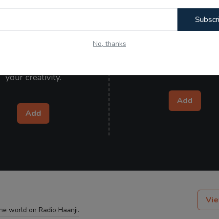
Subscr
Kitaab Kahani
Wishes
No, thanks
your poetry, articles, and
Send heartfelt wishes to y
 and let the world admire
ones and make them specia
your creativity.
Add
Add
Vie
the world on Radio Haanji.