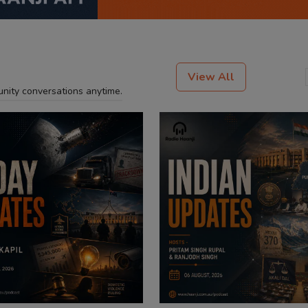
View All
unity conversations anytime.