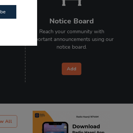
ibe
Notice Board
our loved
Reach your community with
l on air.
important announcements using our
notice board.
Add
w All