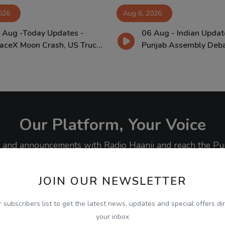
026
Aug 6, 2026
 Aug -Today Updates -
06 Aug - Indian Updat
aceX Moon Crash, US Truc...
Punjab Assembly Debat
Our Platform, Your Voice
ty, and announcements with Radio Haanji and reach the Pu
JOIN OUR NEWSLETTER
r subscribers list to get the latest news, updates and special offers dir
your inbox