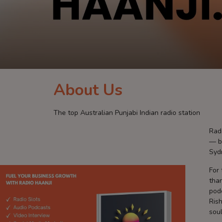
Contact
About Us
The top Australian Punjabi Indian radio station
Radi
— b
Syd
For 
than
podc
Rish
sou