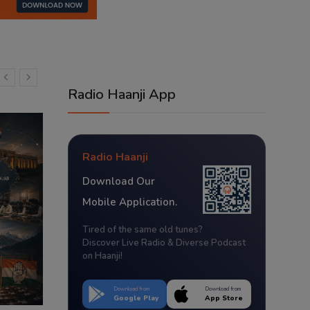
Radio Haanji App
Radio Haanji
Download Our
Mobile Application.
Tired of the same old tunes?
Discover Live Radio & Diverse Podcast
on Haanji!
Download from
Download from
Google Play
App Store