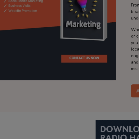
Fro
boa
und
Whe
or 
you
loca
eng
and
miss
A