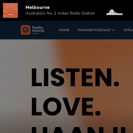
Melbourne
s
Australia's No. 1 Indian Radio Station
HOME
PUNJABI PODCAST
KITA
Login
Register
Home
Punjabi Podcast
Kitaab Kahani
Gallery
Sponsors
Matrimonial
Event