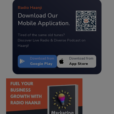
Radio Haanji
Download Our
Mobile Application.
Tired of the same old tunes?
Discover Live Radio & Diverse Podcast on
Haanji!
Download from
Download from
Google Play
App Store