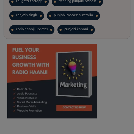
laughter therapy
trending punjabi podcast
ranjodh singh
punjabi podcast australia
radio haanji updates
punjabi kahani
kitaab kahani
punjabi story