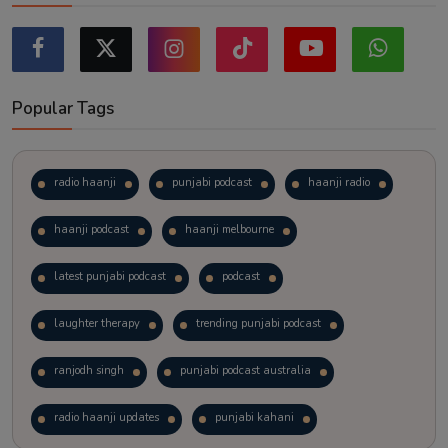
Popular Tags
radio haanji
punjabi podcast
haanji radio
haanji podcast
haanji melbourne
latest punjabi podcast
podcast
laughter therapy
trending punjabi podcast
ranjodh singh
punjabi podcast australia
radio haanji updates
punjabi kahani