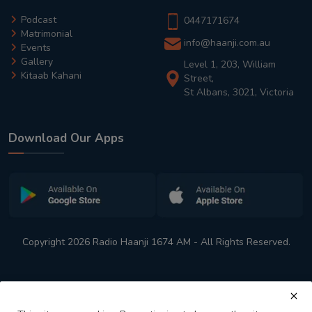
Podcast
0447171674
Matrimonial
info@haanji.com.au
Events
Gallery
Level 1, 203, William
Kitaab Kahani
Street,
St Albans, 3021, Victoria
Download Our Apps
Copyright 2026 Radio Haanji 1674 AM - All Rights Reserved.