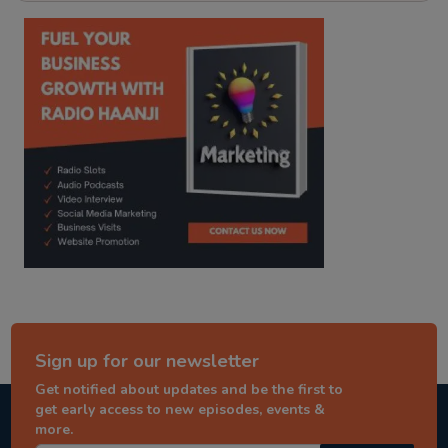
kitaab kahani
punjabi story
Sign up for our newsletter
Get notified about updates and be the first to
get early access to new episodes, events &
more.