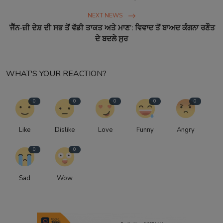
NEXT NEWS
‘ਜੈੱਨ-ਜ਼ੀ ਦੇਸ਼ ਦੀ ਸਭ ਤੋਂ ਵੱਡੀ ਤਾਕਤ ਅਤੇ ਮਾਣ’: ਵਿਵਾਦ ਤੋਂ ਬਾਅਦ ਕੰਗਨਾ ਰਣੌਤ
ਦੇ ਬਦਲੇ ਸੁਰ
WHAT'S YOUR REACTION?
0
0
0
0
0
Like
Dislike
Love
Funny
Angry
0
0
Sad
Wow