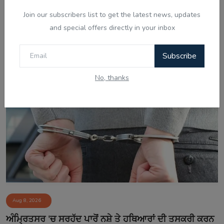
Join our subscribers list to get the latest news, updates
Aug 8, 2026
and special offers directly in your inbox
ਅਕਾਲ ਤਖ਼ਤ ਵੱਲੋਂ ਬਣਾਏ ਪੈਨਲ ਨੇ ਪੰਜਾਬ ਸਰਕਾਰ ਨਾਲ ਅੱਗੇ
Subscribe
ਗੱਲਬਾਤ ਕਰਨ ਤੋਂ...
No, thanks
Aug 8, 2026
ਅੰਮ੍ਰਿਤਸਰ 'ਚ ਸਰਹੱਦ ਪਾਰੋਂ ਨਸ਼ੇ ਤੇ ਹਥਿਆਰਾਂ ਦੀ ਤਸਕਰੀ ਕਰਨ