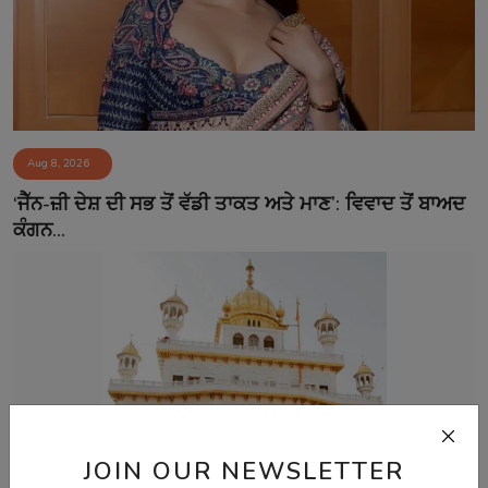
Aug 8, 2026
‘ਜੈੱਨ-ਜ਼ੀ ਦੇਸ਼ ਦੀ ਸਭ ਤੋਂ ਵੱਡੀ ਤਾਕਤ ਅਤੇ ਮਾਣ’: ਵਿਵਾਦ ਤੋਂ ਬਾਅਦ
ਕੰਗਨ...
JOIN OUR NEWSLETTER