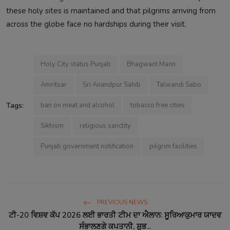
these holy sites is maintained and that pilgrims arriving from
across the globe face no hardships during their visit.
Holy City status Punjab
Bhagwant Mann
Amritsar
Sri Anandpur Sahib
Talwandi Sabo
Tags:
ban on meat and alcohol
tobacco free cities
Sikhism
religious sanctity
Punjab government notification
pilgrim facilities
PREVIOUS NEWS
ਟੀ-20 ਵਿਸ਼ਵ ਕੱਪ 2026 ਲਈ ਭਾਰਤੀ ਟੀਮ ਦਾ ਐਲਾਨ: ਸੂਰਿਆਕੁਮਾਰ ਯਾਦਵ
ਸੰਭਾਲਣਗੇ ਕਪਤਾਨੀ, ਸ਼ੁਭ...