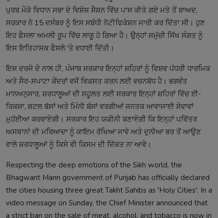
ਪੁਰਬ ਮੌਕੇ ਵਿਧਾਨ ਸਭਾ ਦੇ ਵਿਸ਼ੇਸ਼ ਸੈਸ਼ਨ ਵਿੱਚ ਪਾਸ ਕੀਤੇ ਗਏ ਮਤੇ ਤੋਂ ਬਾਅਦ,
ਸਰਕਾਰ ਨੇ 15 ਦਸੰਬਰ ਨੂੰ ਇਸ ਸਬੰਧੀ ਨੋਟੀਫਿਕੇਸ਼ਨ ਜਾਰੀ ਕਰ ਦਿੱਤਾ ਸੀ। ਹੁਣ
ਇਹ ਫੈਸਲਾ ਅਮਲੀ ਰੂਪ ਵਿੱਚ ਲਾਗੂ ਹੋ ਗਿਆ ਹੈ। ਉਨ੍ਹਾਂ ਸਮੁੱਚੀ ਸਿੱਖ ਸੰਗਤ ਨੂੰ
ਇਸ ਇਤਿਹਾਸਕ ਫੈਸਲੇ 'ਤੇ ਵਧਾਈ ਦਿੱਤੀ।
ਇਸ ਦਰਜੇ ਦੇ ਨਾਲ ਹੀ, ਪੰਜਾਬ ਸਰਕਾਰ ਇਨ੍ਹਾਂ ਸ਼ਹਿਰਾਂ ਨੂੰ ਵਿਸ਼ਵ ਪੱਧਰੀ ਧਾਰਮਿਕ
ਅਤੇ ਸੈਰ-ਸਪਾਟਾ ਕੇਂਦਰਾਂ ਵਜੋਂ ਵਿਕਸਤ ਕਰਨ ਲਈ ਵਚਨਬੱਧ ਹੈ। ਭਗਵੰਤ
ਮਾਨਅਨੁਸਾਰ, ਸ਼ਰਧਾਲੂਆਂ ਦੀ ਸਹੂਲਤ ਲਈ ਸਰਕਾਰ ਇਨ੍ਹਾਂ ਸ਼ਹਿਰਾਂ ਵਿੱਚ ਈ-
ਰਿਕਸ਼ਾ, ਸ਼ਟਲ ਬੱਸਾਂ ਅਤੇ ਮਿੰਨੀ ਬੱਸਾਂ ਵਰਗੀਆਂ ਜਨਤਕ ਆਵਾਜਾਈ ਸੇਵਾਵਾਂ
ਮੁਹੱਈਆ ਕਰਵਾਏਗੀ। ਸਰਕਾਰ ਇਹ ਯਕੀਨੀ ਬਣਾਏਗੀ ਕਿ ਇਨ੍ਹਾਂ ਪਵਿੱਤਰ
ਅਸਥਾਨਾਂ ਦੀ ਮਰਿਆਦਾ ਨੂੰ ਕਾਇਮ ਰੱਖਿਆ ਜਾਵੇ ਅਤੇ ਦੁਨੀਆ ਭਰ ਤੋਂ ਆਉਣ
ਵਾਲੇ ਸ਼ਰਧਾਲੂਆਂ ਨੂੰ ਕਿਸੇ ਵੀ ਕਿਸਮ ਦੀ ਦਿੱਕਤ ਨਾ ਆਵੇ।
Respecting the deep emotions of the Sikh world, the
Bhagwant Mann government of Punjab has officially declared
the cities housing three great Takht Sahibs as 'Holy Cities'. In a
video message on Sunday, the Chief Minister announced that
a strict ban on the sale of meat, alcohol, and tobacco is now in