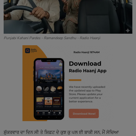
Contact
Punjabi Kahani Pardes - Ramandeep Sandhu - Radio Haanji
ਸ਼ੁੱਕਰਵਾਰ ਦਾ ਦਿਨ ਸੀ ਤੇ ਸ਼ਿਫ਼ਟ ਦੇ ਕੁਝ ਕੁ ਪਲ ਈ ਬਾਕੀ ਸਨ, ਮੈਂ ਸੋਚਿਆ