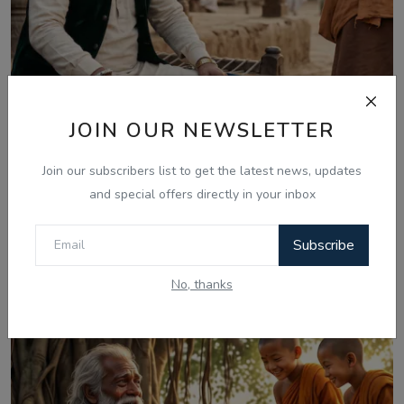
JOIN OUR NEWSLETTER
Jul 29, 2026
Join our subscribers list to get the latest news, updates
and special offers directly in your inbox
ਕੰਜੂਸੀ ਅਤੇ ਜ਼ਿੰਦਗੀ ਦਾ ਸੰਤੁਲਨ: ਸੇਠ ਅਤੇ ਫਕੀਰ ਦੀ
ਪ੍ਰੇਰਨਾਦਾਇਕ ਕਹਾਣੀ ...
Subscribe
No, thanks