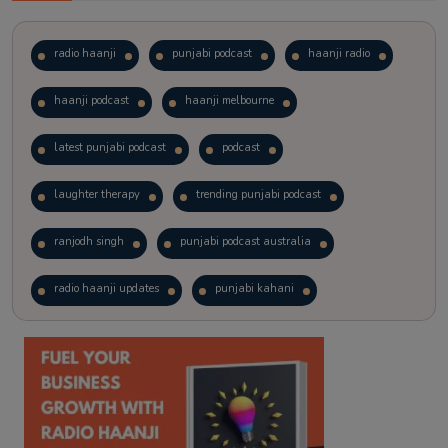
radio haanji
punjabi podcast
haanji radio
haanji podcast
haanji melbourne
latest punjabi podcast
podcast
laughter therapy
trending punjabi podcast
ranjodh singh
punjabi podcast australia
radio haanji updates
punjabi kahani
kitaab kahani
punjabi story