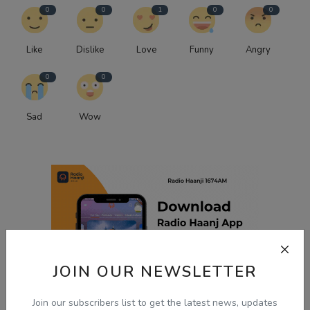
0
0
1
0
0
Like
Dislike
Love
Funny
Angry
0
0
Sad
Wow
JOIN OUR NEWSLETTER
Join our subscribers list to get the latest news, updates