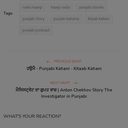
radio haanji
haanji radio
punjabi stories
Tags:
punjabi story
punjabi kahania
kitaab kahani
punjabi podcast
PREVIOUS SAHIT
ਹਉਮੈ - Punjabi Kahani - Kitaab Kahani
NEXT SAHIT
ਮੈਜਿਸਟ੍ਰੇਟ ਦਾ ਗੁਪਤ ਰਾਜ਼ | Anton Chekhov Story The
Investigator in Punjabi
WHAT'S YOUR REACTION?