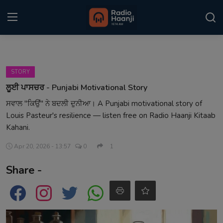
Login
Register
STORY
Home
ਲੂਈ ਪਾਸਚਰ - Punjabi Motivational Story
ਸਵਾਲ "ਕਿਉਂ" ਨੇ ਬਦਲੀ ਦੁਨੀਆ। A Punjabi motivational story of
Punjabi Podcast
Louis Pasteur's resilience — listen free on Radio Haanji Kitaab
Kitaab Kahani
Kahani.
Apr 20, 2026 - 13:57
0
1
Gallery
Share -
Sponsors
Matrimonial
Event