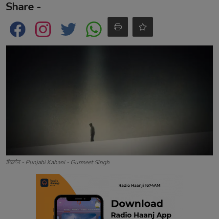
Share -
Contact
ਇਕਾਂਤ - Punjabi Kahani - Gurmeet Singh