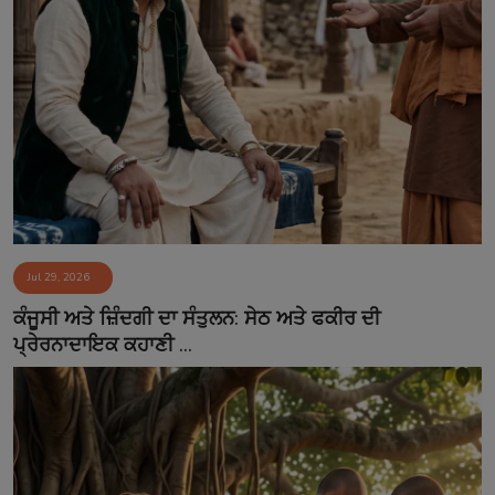
Jul 29, 2026
ਕੰਜੂਸੀ ਅਤੇ ਜ਼ਿੰਦਗੀ ਦਾ ਸੰਤੁਲਨ: ਸੇਠ ਅਤੇ ਫਕੀਰ ਦੀ
ਪ੍ਰੇਰਨਾਦਾਇਕ ਕਹਾਣੀ ...