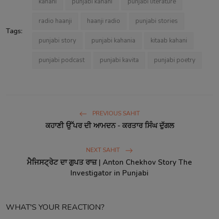
kahani
punjabi kahani
punjabi literature
radio haanji
haanji radio
punjabi stories
Tags:
punjabi story
punjabi kahania
kitaab kahani
punjabi podcast
punjabi kavita
punjabi poetry
PREVIOUS SAHIT
ਕਹਾਣੀ ਉੱਪਰ ਦੀ ਆਮਦਨ - ਕਰਤਾਰ ਸਿੰਘ ਦੁੱਗਲ
NEXT SAHIT
ਮੈਜਿਸਟ੍ਰੇਟ ਦਾ ਗੁਪਤ ਰਾਜ਼ | Anton Chekhov Story The
Investigator in Punjabi
WHAT'S YOUR REACTION?