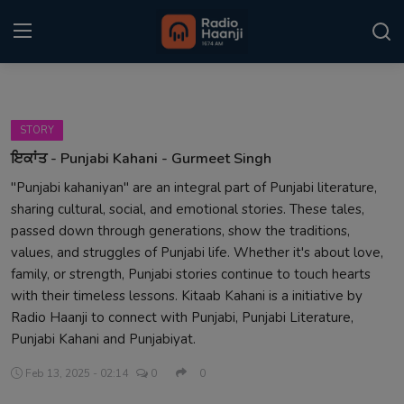
Login
Register
STORY
Home
ਇਕਾਂਤ - Punjabi Kahani - Gurmeet Singh
"Punjabi kahaniyan" are an integral part of Punjabi literature,
Punjabi Podcast
sharing cultural, social, and emotional stories. These tales,
Kitaab Kahani
passed down through generations, show the traditions,
values, and struggles of Punjabi life. Whether it's about love,
Gallery
family, or strength, Punjabi stories continue to touch hearts
with their timeless lessons. Kitaab Kahani is a initiative by
Sponsors
Radio Haanji to connect with Punjabi, Punjabi Literature,
Punjabi Kahani and Punjabiyat.
Matrimonial
Feb 13, 2025 - 02:14
0
0
Event