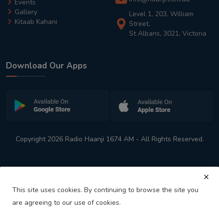
Events
Gallery
Level 1, 203, William
Kitaab Kahani
Street,
St Albans, 3021, Victoria
Download Our Apps
Copyright 2026 Radio Haanji 1674 AM - All Rights Reserved.
This site uses cookies. By continuing to browse the site you
are agreeing to our use of cookies.
Melbourne