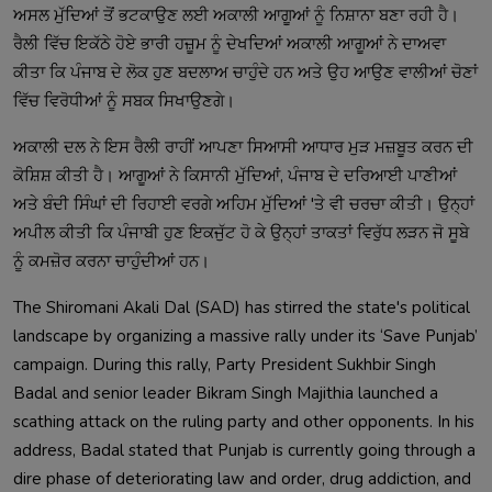
ਅਸਲ ਮੁੱਦਿਆਂ ਤੋਂ ਭਟਕਾਉਣ ਲਈ ਅਕਾਲੀ ਆਗੂਆਂ ਨੂੰ ਨਿਸ਼ਾਨਾ ਬਣਾ ਰਹੀ ਹੈ।
ਰੈਲੀ ਵਿੱਚ ਇਕੱਠੇ ਹੋਏ ਭਾਰੀ ਹਜ਼ੂਮ ਨੂੰ ਦੇਖਦਿਆਂ ਅਕਾਲੀ ਆਗੂਆਂ ਨੇ ਦਾਅਵਾ
ਕੀਤਾ ਕਿ ਪੰਜਾਬ ਦੇ ਲੋਕ ਹੁਣ ਬਦਲਾਅ ਚਾਹੁੰਦੇ ਹਨ ਅਤੇ ਉਹ ਆਉਣ ਵਾਲੀਆਂ ਚੋਣਾਂ
ਵਿੱਚ ਵਿਰੋਧੀਆਂ ਨੂੰ ਸਬਕ ਸਿਖਾਉਣਗੇ।
ਅਕਾਲੀ ਦਲ ਨੇ ਇਸ ਰੈਲੀ ਰਾਹੀਂ ਆਪਣਾ ਸਿਆਸੀ ਆਧਾਰ ਮੁੜ ਮਜ਼ਬੂਤ ਕਰਨ ਦੀ
ਕੋਸ਼ਿਸ਼ ਕੀਤੀ ਹੈ। ਆਗੂਆਂ ਨੇ ਕਿਸਾਨੀ ਮੁੱਦਿਆਂ, ਪੰਜਾਬ ਦੇ ਦਰਿਆਈ ਪਾਣੀਆਂ
ਅਤੇ ਬੰਦੀ ਸਿੰਘਾਂ ਦੀ ਰਿਹਾਈ ਵਰਗੇ ਅਹਿਮ ਮੁੱਦਿਆਂ 'ਤੇ ਵੀ ਚਰਚਾ ਕੀਤੀ। ਉਨ੍ਹਾਂ
ਅਪੀਲ ਕੀਤੀ ਕਿ ਪੰਜਾਬੀ ਹੁਣ ਇਕਜੁੱਟ ਹੋ ਕੇ ਉਨ੍ਹਾਂ ਤਾਕਤਾਂ ਵਿਰੁੱਧ ਲੜਨ ਜੋ ਸੂਬੇ
ਨੂੰ ਕਮਜ਼ੋਰ ਕਰਨਾ ਚਾਹੁੰਦੀਆਂ ਹਨ।
The Shiromani Akali Dal (SAD) has stirred the state's political
landscape by organizing a massive rally under its ‘Save Punjab’
campaign. During this rally, Party President Sukhbir Singh
Badal and senior leader Bikram Singh Majithia launched a
scathing attack on the ruling party and other opponents. In his
address, Badal stated that Punjab is currently going through a
dire phase of deteriorating law and order, drug addiction, and