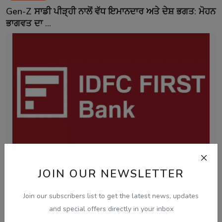
Gen-Z ਸਾਡੀ ਪੀੜ੍ਹੀ ਨਾਲੋਂ ਵੱਧ ਇਮਾਨਦਾਰ ਅਤੇ ਦੇਸ਼ ਭਗਤ: ਮੋਹਨ
ਭਾਗਵਤ ਦਾ ...
Aug 7, 2026
JOIN OUR NEWSLETTER
ਚੰਡੀਗੜ੍ਹ ਸਮਾਰਟ ਸਿਟੀ ਘੁਟਾਲਾ: ਦੋਸ਼ੀ ਨਲਿਨੀ ਮਲਿਕ ਨੇ
ਸੀਬੀਆਈ ਜਾਂਚ ਵਿੱਚ...
Join our subscribers list to get the latest news, updates
and special offers directly in your inbox