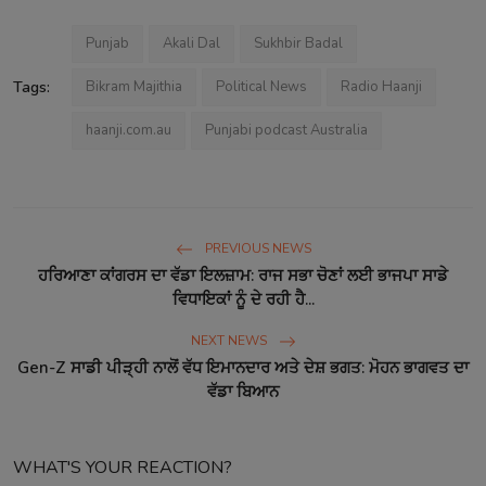
Punjab
Akali Dal
Sukhbir Badal
Tags:
Bikram Majithia
Political News
Radio Haanji
haanji.com.au
Punjabi podcast Australia
PREVIOUS NEWS
ਹਰਿਆਣਾ ਕਾਂਗਰਸ ਦਾ ਵੱਡਾ ਇਲਜ਼ਾਮ: ਰਾਜ ਸਭਾ ਚੋਣਾਂ ਲਈ ਭਾਜਪਾ ਸਾਡੇ
ਵਿਧਾਇਕਾਂ ਨੂੰ ਦੇ ਰਹੀ ਹੈ...
NEXT NEWS
Gen-Z ਸਾਡੀ ਪੀੜ੍ਹੀ ਨਾਲੋਂ ਵੱਧ ਇਮਾਨਦਾਰ ਅਤੇ ਦੇਸ਼ ਭਗਤ: ਮੋਹਨ ਭਾਗਵਤ ਦਾ
ਵੱਡਾ ਬਿਆਨ
WHAT'S YOUR REACTION?