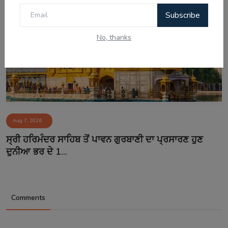
Subscribe
No, thanks
Aug 7, 2026
ਸ੍ਰੀ ਹਰਿਮੰਦਰ ਸਾਹਿਬ ਤੋਂ ਪਾਵਨ ਗੁਰਬਾਣੀ ਦਾ ਪ੍ਰਸਾਰਣ ਹੁਣ
ਦੁਨੀਆ ਭਰ ਦੇ 1...
Comments