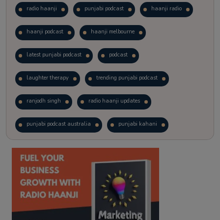
radio haanji
punjabi podcast
haanji radio
haanji podcast
haanji melbourne
latest punjabi podcast
podcast
laughter therapy
trending punjabi podcast
ranjodh singh
radio haanji updates
punjabi podcast australia
punjabi kahani
kitaab kahani
punjabi story