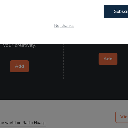
Subscr
Kitaab Kahani
Wishes
No, thanks
your poetry, articles, and
Send heartfelt wishes to y
 and let the world admire
ones and make them specia
your creativity.
Add
Add
Vie
the world on Radio Haanji.