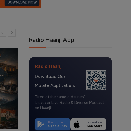
Radio Haanji App
Radio Haanji
Download Our
Mobile Application.
Tired of the same old tunes?
Discover Live Radio & Diverse Podcast
on Haanji!
Download from
Download from
Google Play
App Store