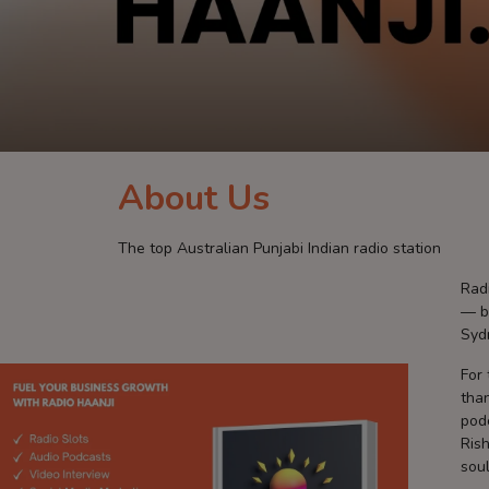
Contact
About Us
The top Australian Punjabi Indian radio station
Radi
— b
Syd
For 
than
podc
Rish
sou