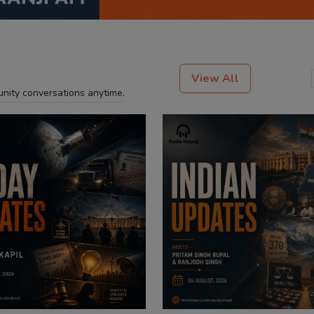
View All
unity conversations anytime.