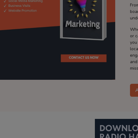
Fro
boa
und
Whe
or 
you
loca
eng
and
miss
A