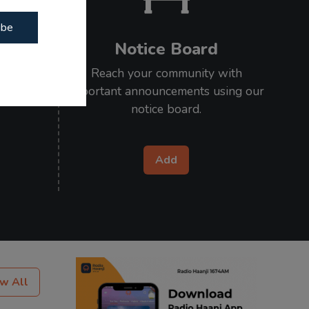
ibe
Notice Board
our loved
Reach your community with
l on air.
important announcements using our
notice board.
Add
w All