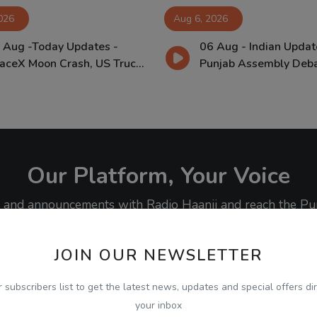
026
Aug 6, 2026
 Aug -Today Updates -
06 Aug - Indian Updat
aceX Moon Crash, US Truc...
Punjab Assembly Debat
Our Platform, Your Voice
ty, and announcements with Radio Haanji and reach the Pu
JOIN OUR NEWSLETTER
r subscribers list to get the latest news, updates and special offers dir
your inbox