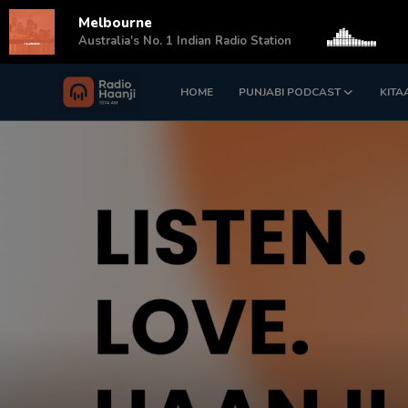
Melbourne
s
Australia's No. 1 Indian Radio Station
HOME
PUNJABI PODCAST
KITA
Login
Register
Home
Punjabi Podcast
Kitaab Kahani
Gallery
Sponsors
Matrimonial
Event