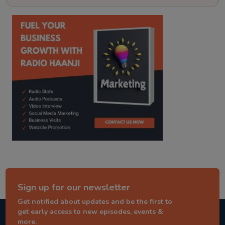
kitaab kahani
punjabi story
Sign up for our newsletter
Get notified about updates and be the first to
get early access to new episodes, events &
more.