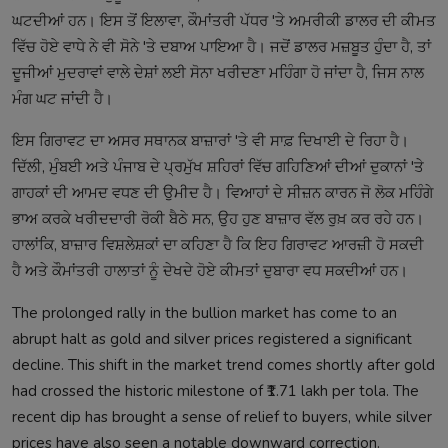
ਘਟਦੀਆਂ ਹਨ। ਇਸ ਤੋਂ ਇਲਾਵਾ, ਕੌਮਾਂਤਰੀ ਪੱਧਰ 'ਤੇ ਅਮਰੀਕੀ ਡਾਲਰ ਦੀ ਕੀਮਤ
ਵਿੱਚ ਹੋਏ ਵਾਧੇ ਨੇ ਵੀ ਸੋਨੇ 'ਤੇ ਦਬਾਅ ਪਾਇਆ ਹੈ। ਜਦੋਂ ਡਾਲਰ ਮਜ਼ਬੂਤ ਹੁੰਦਾ ਹੈ, ਤਾਂ
ਦੂਜੀਆਂ ਮੁਦਰਾਵਾਂ ਵਾਲੇ ਦੇਸ਼ਾਂ ਲਈ ਸੋਨਾ ਖਰੀਦਣਾ ਮਹਿੰਗਾ ਹੋ ਜਾਂਦਾ ਹੈ, ਜਿਸ ਨਾਲ
ਮੰਗ ਘਟ ਜਾਂਦੀ ਹੈ।
ਇਸ ਗਿਰਾਵਟ ਦਾ ਅਸਰ ਸਥਾਨਕ ਬਾਜ਼ਾਰਾਂ 'ਤੇ ਵੀ ਸਾਫ਼ ਦਿਖਾਈ ਦੇ ਰਿਹਾ ਹੈ।
ਦਿੱਲੀ, ਮੁੰਬਈ ਅਤੇ ਪੰਜਾਬ ਦੇ ਪ੍ਰਮੁੱਖ ਸ਼ਹਿਰਾਂ ਵਿੱਚ ਗਹਿਣਿਆਂ ਦੀਆਂ ਦੁਕਾਨਾਂ 'ਤੇ
ਗਾਹਕਾਂ ਦੀ ਆਮਦ ਵਧਣ ਦੀ ਉਮੀਦ ਹੈ। ਵਿਆਹਾਂ ਦੇ ਸੀਜ਼ਨ ਕਾਰਨ ਜੋ ਲੋਕ ਮਹਿੰਗੇ
ਭਾਅ ਕਰਕੇ ਖਰੀਦਦਾਰੀ ਰੋਕੀ ਬੈਠੇ ਸਨ, ਉਹ ਹੁਣ ਬਾਜ਼ਾਰ ਵੱਲ ਰੁਖ਼ ਕਰ ਰਹੇ ਹਨ।
ਹਾਲਾਂਕਿ, ਬਾਜ਼ਾਰ ਵਿਸ਼ਲੇਸ਼ਕਾਂ ਦਾ ਕਹਿਣਾ ਹੈ ਕਿ ਇਹ ਗਿਰਾਵਟ ਆਰਜ਼ੀ ਹੋ ਸਕਦੀ
ਹੈ ਅਤੇ ਕੌਮਾਂਤਰੀ ਹਾਲਾਤਾਂ ਨੂੰ ਦੇਖਦੇ ਹੋਏ ਕੀਮਤਾਂ ਦੁਬਾਰਾ ਵਧ ਸਕਦੀਆਂ ਹਨ।
The prolonged rally in the bullion market has come to an
abrupt halt as gold and silver prices registered a significant
decline. This shift in the market trend comes shortly after gold
had crossed the historic milestone of ₹1.71 lakh per tola. The
recent dip has brought a sense of relief to buyers, while silver
prices have also seen a notable downward correction.