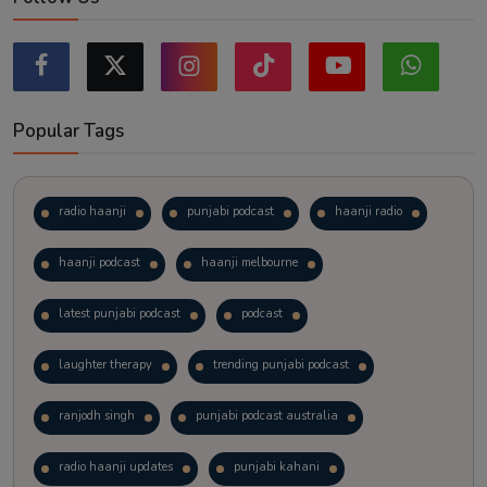
Popular Tags
radio haanji
punjabi podcast
haanji radio
haanji podcast
haanji melbourne
latest punjabi podcast
podcast
laughter therapy
trending punjabi podcast
ranjodh singh
punjabi podcast australia
radio haanji updates
punjabi kahani