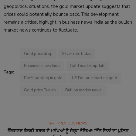
geopolitical situations, the gold market update suggests that
prices could potentially bounce back. This development
remains a critical highlight in business news India as the bullion
market news continues to fluctuate.
Gold price drop
Silver rate today
Business news India
Gold market update
Tags:
Profit booking in gold
US Dollar impact on gold
Gold price Punjab
Bullion market news.
PREVIOUS NEWS
ਗੈਂਗਸਟਰ ਗੋਲਡੀ ਬਰਾੜ ਦੇ ਮਾਪਿਆਂ ਨੂੰ ਜੇਲ੍ਹ ਭੇਜਿਆ: ਤਿੰਨ ਦਿਨਾਂ ਦਾ ਪੁਲਿਸ