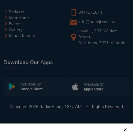
Podcast
0447171674
Matrimonial
info@haanji.com.au
Events
Gallery
Level 1, 203, William
Kitaab Kahani
Street,
St Albans, 3021, Victoria
Download Our Apps
Copyright 2026 Radio Haanji 1674 AM - All Rights Reserved.