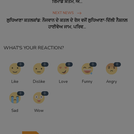
ਰਿਮਾਂਡ ਖ਼ਤਮ, ਅ...
NEXT NEWS
ਲੁਧਿਆਣਾ ਕਤਲਕਾਂਡ: ਨੌਜਵਾਨ ਦੇ ਕਤਲ ਦੇ ਰੋਸ ਵਜੋਂ ਲੁਧਿਆਣਾ-ਦਿੱਲੀ ਨੈਸ਼ਨਲ
ਹਾਈਵੇਅ ਜਾਮ, ਪਰਿਵ...
WHAT'S YOUR REACTION?
0
0
0
0
0
Like
Dislike
Love
Funny
Angry
0
0
Sad
Wow