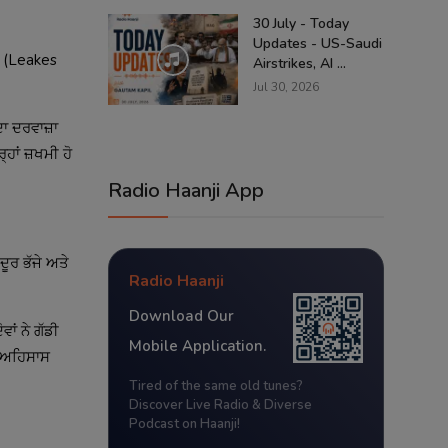
30 July - Today
Updates - US-Saudi
ਡ (Leakes
Airstrikes, AI ...
Jul 30, 2026
ਾ ਦਰਵਾਜ਼ਾ
ਹਾਂ ਜ਼ਖਮੀ ਹੋ
Radio Haanji App
ੂਰ ਭੱਜੇ ਅਤੇ
Radio Haanji
Download Our
ਂ ਨੇ ਗੱਡੀ
Mobile Application.
ੂੰ ਅਹਿਸਾਸ
Tired of the same old tunes?
Discover Live Radio & Diverse
Podcast on Haanji!