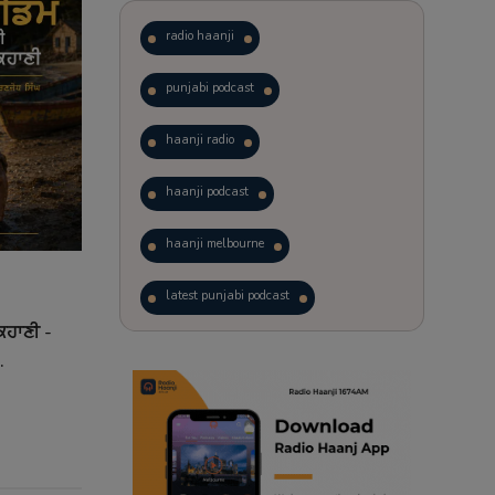
radio haanji
punjabi podcast
haanji radio
haanji podcast
haanji melbourne
latest punjabi podcast
ਕਹਾਣੀ -
podcast
laughter therapy
.
trending punjabi podcast
ranjodh singh