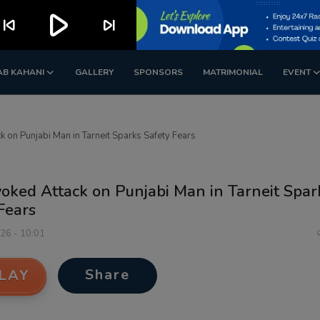
play_arrow
kip_previous
skip_next
AB KAHANI
GALLERY
SPONSORS
MATRIMONIAL
EVENT
 on Punjabi Man in Tarneit Sparks Safety Fears
oked Attack on Punjabi Man in Tarneit Spar
Fears
026 - 10:01
Share
LAY