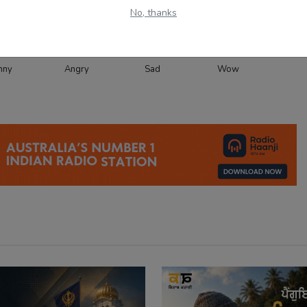
No, thanks
0
1
0
0
nny
Angry
Sad
Wow