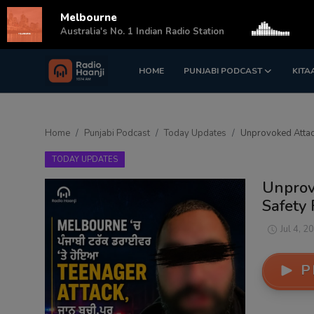
Melbourne
s
Australia's No. 1 Indian Radio Station
HOME
PUNJABI PODCAST
KITA
Login
Register
Home
Home
Punjabi Podcast
Today Updates
Unprovoked Attack
Punjabi Podcast
TODAY UPDATES
Kitaab Kahani
Unprov
Safety 
Gallery
Jul 4, 2
Sponsors
P
Matrimonial
Event