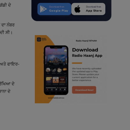
ਗੱਡੀ ਦੇ
Download from
Download from
Google Play
App Store
 ਦਾ ਨੰਬਰ
 ਦੀ ਸੀ।
ਂ ਅਤੇ ਫਾਇਰ-
ਰੱਖਿਆ ਦੇ
ਾਨਾ ਦੇ