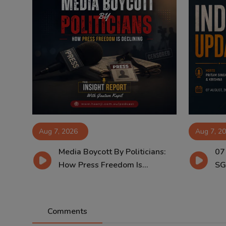
Aug 7, 2026
Aug 7, 2
Media Boycott By Politicians:
07
How Press Freedom Is...
SG
Comments