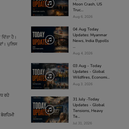
Moon Crash, US
Truc...
Aug 6, 2026
04 Aug Today
Updates: Myanmar
 ਦਿੱਤਾ ਹੈ।
News, India Bypolls
ਵਾਂ। ਪੁਲਿਸ
...
Aug 4, 2026
03 Aug - Today
Updates - Global
Wildfires, Economi...
Aug 3, 2026
ਧ ਰਹੇ
31 July -Today
Updates - Global
Tensions, Heavy
 ਬੇਰਹਿਮੀ
Te...
Jul 31, 2026