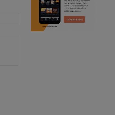
punjabi podcast australia
radio haanji updates
punjabi kahani
kitaab kahani
punjabi story