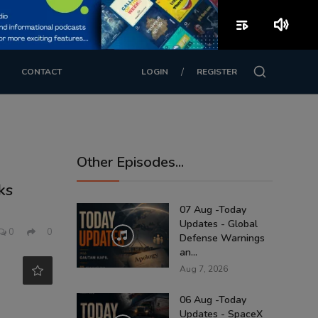
playlist_play
volume_up
/
CONTACT
LOGIN
REGISTER
Other Episodes...
ks
07 Aug -Today
Updates - Global
0
0
Defense Warnings
an...
Aug 7, 2026
06 Aug -Today
Updates - SpaceX