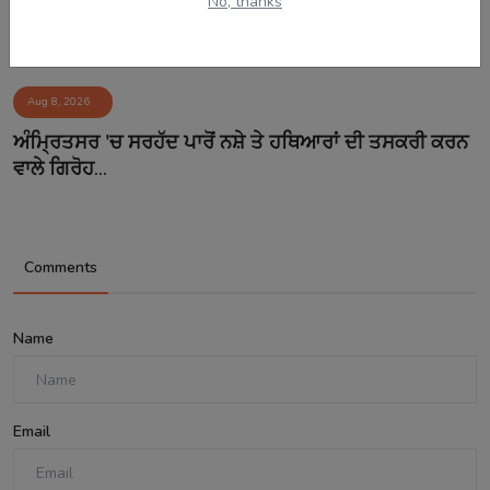
No, thanks
Aug 8, 2026
ਅੰਮ੍ਰਿਤਸਰ 'ਚ ਸਰਹੱਦ ਪਾਰੋਂ ਨਸ਼ੇ ਤੇ ਹਥਿਆਰਾਂ ਦੀ ਤਸਕਰੀ ਕਰਨ
ਵਾਲੇ ਗਿਰੋਹ...
Comments
Name
Email