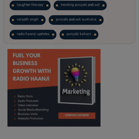
laughter therapy
trending punjabi podcast
ranjodh singh
punjabi podcast australia
radio haanji updates
punjabi kahani
kitaab kahani
punjabi story