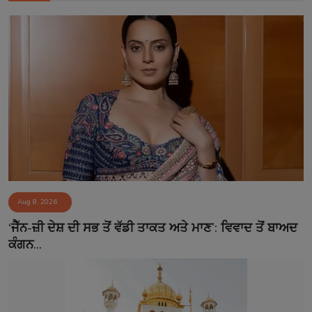
Aug 8, 2026
‘ਜੈੱਨ-ਜ਼ੀ ਦੇਸ਼ ਦੀ ਸਭ ਤੋਂ ਵੱਡੀ ਤਾਕਤ ਅਤੇ ਮਾਣ’: ਵਿਵਾਦ ਤੋਂ ਬਾਅਦ
ਕੰਗਨ...