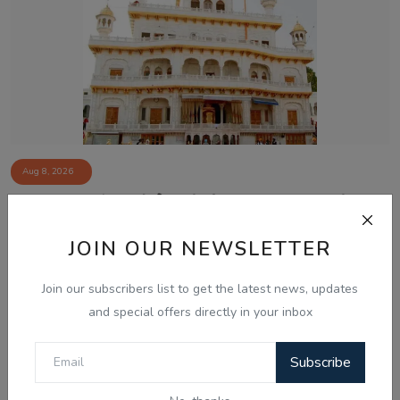
Aug 8, 2026
ਅਕਾਲ ਤਖ਼ਤ ਵੱਲੋਂ ਬਣਾਏ ਪੈਨਲ ਨੇ ਪੰਜਾਬ ਸਰਕਾਰ ਨਾਲ ਅੱਗੇ
ਗੱਲਬਾਤ ਕਰਨ ਤੋਂ...
JOIN OUR NEWSLETTER
Join our subscribers list to get the latest news, updates
and special offers directly in your inbox
Subscribe