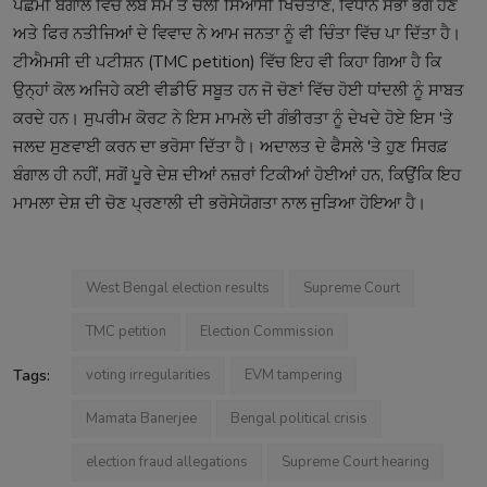
ਪੱਛਮੀ ਬੰਗਾਲ ਵਿੱਚ ਲੰਬੇ ਸਮੇਂ ਤੋਂ ਚੱਲੀ ਸਿਆਸੀ ਖਿੱਚੋਤਾਣ, ਵਿਧਾਨ ਸਭਾ ਭੰਗ ਹੋਣ
ਅਤੇ ਫਿਰ ਨਤੀਜਿਆਂ ਦੇ ਵਿਵਾਦ ਨੇ ਆਮ ਜਨਤਾ ਨੂੰ ਵੀ ਚਿੰਤਾ ਵਿੱਚ ਪਾ ਦਿੱਤਾ ਹੈ।
ਟੀਐਮਸੀ ਦੀ ਪਟੀਸ਼ਨ (TMC petition) ਵਿੱਚ ਇਹ ਵੀ ਕਿਹਾ ਗਿਆ ਹੈ ਕਿ
ਉਨ੍ਹਾਂ ਕੋਲ ਅਜਿਹੇ ਕਈ ਵੀਡੀਓ ਸਬੂਤ ਹਨ ਜੋ ਚੋਣਾਂ ਵਿੱਚ ਹੋਈ ਧਾਂਦਲੀ ਨੂੰ ਸਾਬਤ
ਕਰਦੇ ਹਨ। ਸੁਪਰੀਮ ਕੋਰਟ ਨੇ ਇਸ ਮਾਮਲੇ ਦੀ ਗੰਭੀਰਤਾ ਨੂੰ ਦੇਖਦੇ ਹੋਏ ਇਸ 'ਤੇ
ਜਲਦ ਸੁਣਵਾਈ ਕਰਨ ਦਾ ਭਰੋਸਾ ਦਿੱਤਾ ਹੈ। ਅਦਾਲਤ ਦੇ ਫੈਸਲੇ 'ਤੇ ਹੁਣ ਸਿਰਫ਼
ਬੰਗਾਲ ਹੀ ਨਹੀਂ, ਸਗੋਂ ਪੂਰੇ ਦੇਸ਼ ਦੀਆਂ ਨਜ਼ਰਾਂ ਟਿਕੀਆਂ ਹੋਈਆਂ ਹਨ, ਕਿਉਂਕਿ ਇਹ
ਮਾਮਲਾ ਦੇਸ਼ ਦੀ ਚੋਣ ਪ੍ਰਣਾਲੀ ਦੀ ਭਰੋਸੇਯੋਗਤਾ ਨਾਲ ਜੁੜਿਆ ਹੋਇਆ ਹੈ।
West Bengal election results
Supreme Court
TMC petition
Election Commission
Tags:
voting irregularities
EVM tampering
Mamata Banerjee
Bengal political crisis
election fraud allegations
Supreme Court hearing