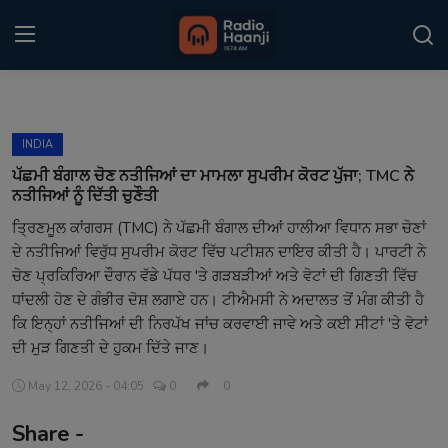
Login
Register
INDIA
Home
ਪੱਛਮੀ ਬੰਗਾਲ ਚੋਣ ਨਤੀਜਿਆਂ ਦਾ ਮਾਮਲਾ ਸੁਪਰੀਮ ਕੋਰਟ ਪੁੱਜਾ; TMC ਨੇ
ਨਤੀਜਿਆਂ ਨੂੰ ਦਿੱਤੀ ਚੁਣੌਤੀ
Punjabi Podcast
ਤ੍ਰਿਣਮੂਲ ਕਾਂਗਰਸ (TMC) ਨੇ ਪੱਛਮੀ ਬੰਗਾਲ ਦੀਆਂ ਹਾਲੀਆ ਵਿਧਾਨ ਸਭਾ ਚੋਣਾਂ
ਦੇ ਨਤੀਜਿਆਂ ਵਿਰੁੱਧ ਸੁਪਰੀਮ ਕੋਰਟ ਵਿੱਚ ਪਟੀਸ਼ਨ ਦਾਇਰ ਕੀਤੀ ਹੈ। ਪਾਰਟੀ ਨੇ
Kitaab Kahani
ਚੋਣ ਪ੍ਰਕਿਰਿਆ ਦੌਰਾਨ ਵੱਡੇ ਪੱਧਰ 'ਤੇ ਗੜਬੜੀਆਂ ਅਤੇ ਵੋਟਾਂ ਦੀ ਗਿਣਤੀ ਵਿੱਚ
Gallery
ਧਾਂਦਲੀ ਹੋਣ ਦੇ ਗੰਭੀਰ ਦੋਸ਼ ਲਗਾਏ ਹਨ। ਟੀਐਮਸੀ ਨੇ ਅਦਾਲਤ ਤੋਂ ਮੰਗ ਕੀਤੀ ਹੈ
ਕਿ ਇਨ੍ਹਾਂ ਨਤੀਜਿਆਂ ਦੀ ਨਿਰਪੱਖ ਜਾਂਚ ਕਰਵਾਈ ਜਾਵੇ ਅਤੇ ਕਈ ਸੀਟਾਂ 'ਤੇ ਵੋਟਾਂ
Sponsors
ਦੀ ਮੁੜ ਗਿਣਤੀ ਦੇ ਹੁਕਮ ਦਿੱਤੇ ਜਾਣ।
Matrimonial
May 12, 2026 - 04:05
0
0
Share -
Event