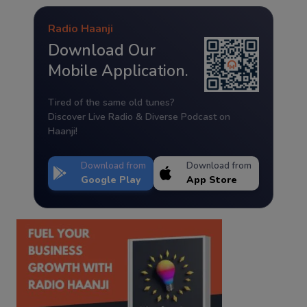
Radio Haanji
Download Our
Mobile Application.
Tired of the same old tunes?
Discover Live Radio & Diverse Podcast on
Haanji!
Download from
Download from
Google Play
App Store