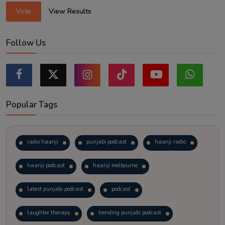
Vote
View Results
Follow Us
Popular Tags
radio haanji
punjabi podcast
haanji radio
haanji podcast
haanji melbourne
latest punjabi podcast
podcast
laughter therapy
trending punjabi podcast