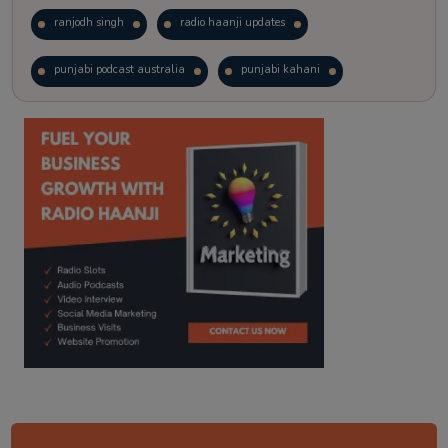
ranjodh singh
radio haanji updates
punjabi podcast australia
punjabi kahani
kitaab kahani
punjabi story