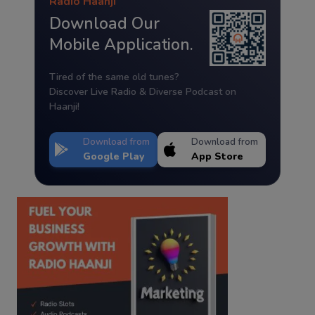
Radio Haanji
Download Our
Mobile Application.
Tired of the same old tunes?
Discover Live Radio & Diverse Podcast on
Haanji!
Download from
Download from
Google Play
App Store