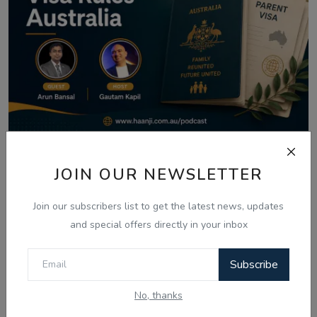
Aug 8, 2026
JOIN OUR NEWSLETTER
Australia Visa Delays 2026: What's
Really Changing...
Join our subscribers list to get the latest news, updates
and special offers directly in your inbox
Subscribe
Comments
No, thanks
Name