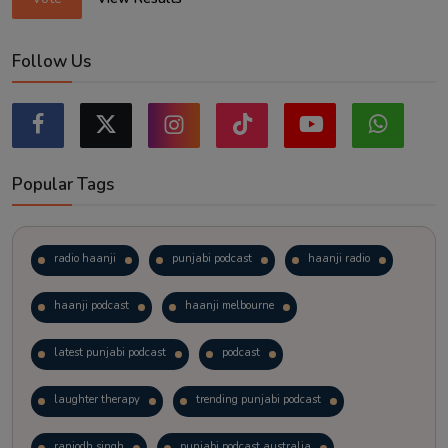
Follow Us
Popular Tags
radio haanji
punjabi podcast
haanji radio
haanji podcast
haanji melbourne
latest punjabi podcast
podcast
laughter therapy
trending punjabi podcast
ranjodh singh
punjabi podcast australia