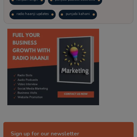
radio haanji updates
punjabi kahani
kitaab kahani
punjabi story
Sign up for our newsletter