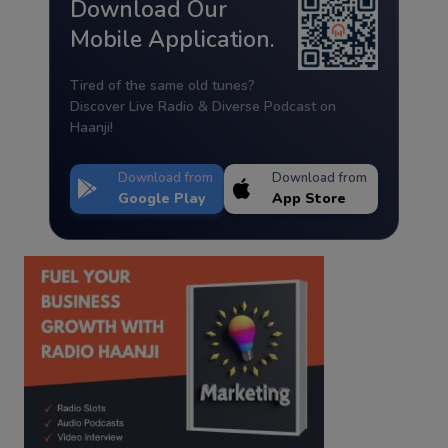
Download Our
Mobile Application.
Tired of the same old tunes?
Discover Live Radio & Diverse Podcast on
Haanji!
Download from
Download from
Google Play
App Store