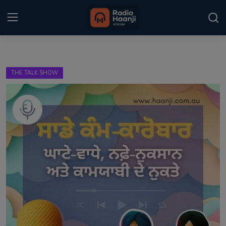
Login
Register
THE TALK SHOW
Home
Punjabi Podcast
Kitaab Kahani
Gallery
Sponsors
Matrimonial
Event