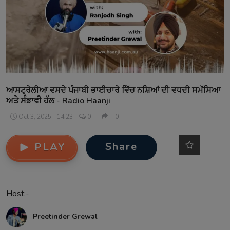
Contact
ਆਸਟ੍ਰੇਲੀਆ ਵਸਦੇ ਪੰਜਾਬੀ ਭਾਈਚਾਰੇ ਵਿੱਚ ਨਸ਼ਿਆਂ ਦੀ ਵਧਦੀ ਸਮੱਸਿਆ
ਅਤੇ ਸੰਭਾਵੀ ਹੱਲ - Radio Haanji
Oct 3, 2025 - 14:23
0
0
Share
PLAY
Host:-
Preetinder Grewal