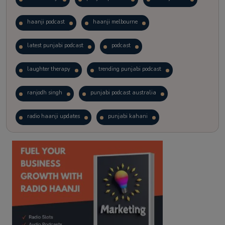
haanji podcast
haanji melbourne
latest punjabi podcast
podcast
laughter therapy
trending punjabi podcast
ranjodh singh
punjabi podcast australia
radio haanji updates
punjabi kahani
kitaab kahani
punjabi story