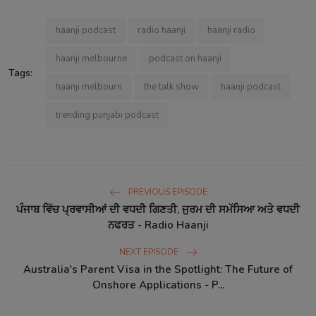
haanji podcast
radio haanji
haanji radio
haanji melbourne
podcast on haanji
Tags:
haanji melbourn
the talk show
haanji podcast
trending punjabi podcast
PREVIOUS EPISODE
ਪੰਜਾਬ ਵਿੱਚ ਪ੍ਰਵਾਸੀਆਂ ਦੀ ਵਧਦੀ ਗਿਣਤੀ, ਜੁਰਮ ਦੀ ਸਮੱਸਿਆ ਅਤੇ ਵਧਦੀ
ਨਫਰਤ - Radio Haanji
NEXT EPISODE
Australia's Parent Visa in the Spotlight: The Future of
Onshore Applications - P...