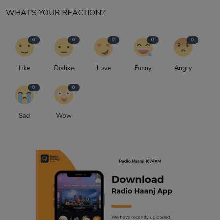
WHAT'S YOUR REACTION?
0
0
0
0
0
Like
Dislike
Love
Funny
Angry
0
0
Sad
Wow