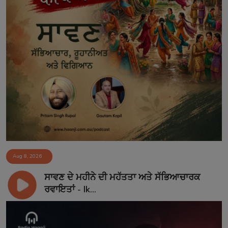
Aug 8, 2026
ਸਾਵਣ ਦੇ ਮਹੀਨੇ ਦੀ ਮਹੱਤਤਾ ਅਤੇ ਸੱਭਿਆਚਾਰਕ
ਰਵਾਇਤਾਂ - Ik...