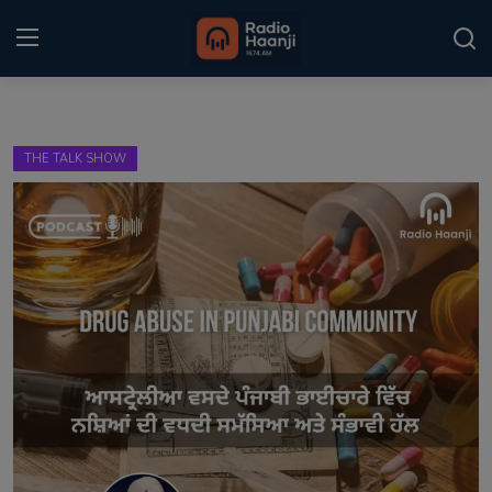
Login
Register
THE TALK SHOW
Home
Punjabi Podcast
Kitaab Kahani
Gallery
Sponsors
Matrimonial
Event