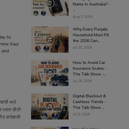
Name in Australia? -
...
Aug 3, 2026
Why Every Punjabi
Household Must Fill
day to
the 2026 Cen...
smine Kaur
Jul 30, 2026
t and
How to Avoid Car
Insurance Scams -
The Talk Show -...
Jul 16, 2026
Digital Blackout &
Cashless Trends -
ੋਬਾਰੀ ਅਤੇ
The Talk Show ...
ਿੱਚ ਮਦਦ ਕੀਤੀ
Jul 8, 2026
ੀਰ ਕਾਰੋਬਾਰੀ