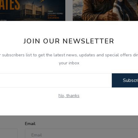
JOIN OUR NEWSLETTER
026
Aug 7, 2026
r subscribers list to get the latest news, updates and special offers dir
your inbox
 Aug - Indian Updates -
ਪੈਂਗੁਇਨ ਡਿਨਡਿਮ ਦੀ ਸੱਚੀ 
PC Gurbani Telecast Di...
Punjabi Audio Kahan..
Subscr
No, thanks
Email