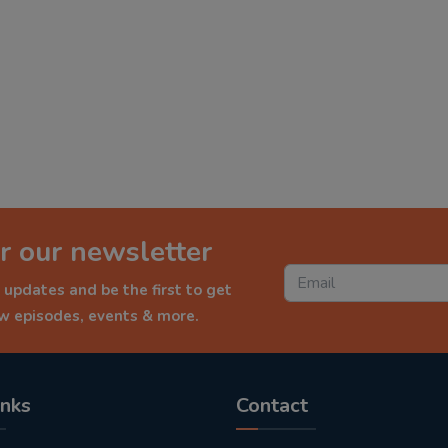
r our newsletter
 updates and be the first to get
ew episodes, events & more.
inks
Contact