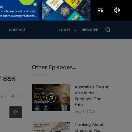
playlist_play
volume_up
/
CONTACT
LOGIN
REGISTER
Other Episodes...
ੀ ਬਣਨ
Australia's Parent
Visa in the
0
2
Spotlight: The
Futu...
Aug 7, 2026
Thinking About
Changing Your