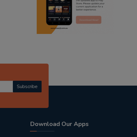
radio haanji updates
punjabi kahani
kitaab kahani
punjabi story
Subscribe
Download Our Apps