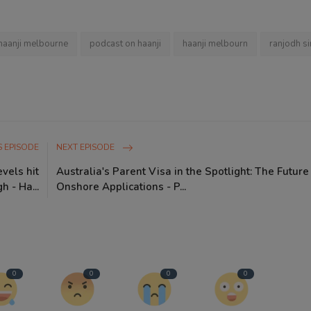
haanji melbourne
podcast on haanji
haanji melbourn
ranjodh s
 EPISODE
NEXT EPISODE
evels hit
Australia's Parent Visa in the Spotlight: The Future
h - Ha...
Onshore Applications - P...
0
0
0
0