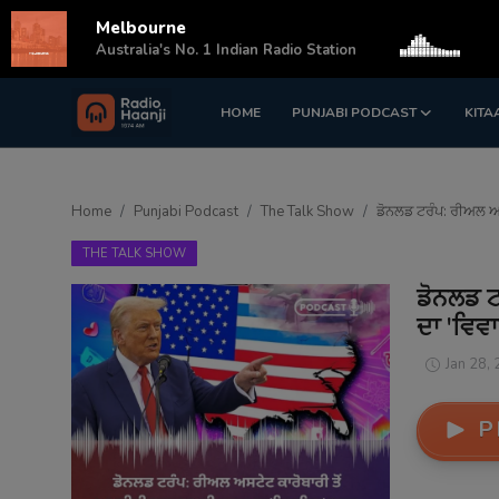
Melbourne
s
Australia's No. 1 Indian Radio Station
HOME
PUNJABI PODCAST
KITA
Login
Register
Home
Home
Punjabi Podcast
The Talk Show
ਡੋਨਲਡ ਟਰੰਪ: ਰੀਅਲ ਅ
Punjabi Podcast
THE TALK SHOW
Kitaab Kahani
ਡੋਨਲਡ ਟ
ਦਾ 'ਵਿਵ
Gallery
Jan 28,
Sponsors
P
Matrimonial
Event