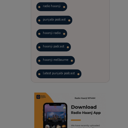
radio haanji
punjabi podcast
haanji radio
haanji podcast
haanji melbourne
latest punjabi podcast
podcast
laughter therapy
trending punjabi podcast
ranjodh singh
punjabi podcast australia