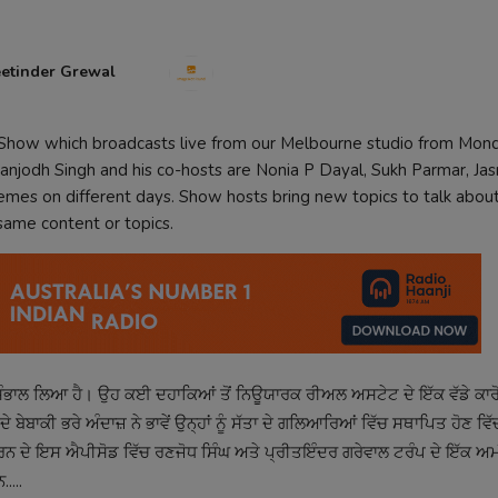
eetinder Grewal
k Show which broadcasts live from our Melbourne studio from Mon
anjodh Singh and his co-hosts are Nonia P Dayal, Sukh Parmar, Ja
emes on different days. Show hosts bring new topics to talk abou
 same content or topics.
 ਸੰਭਾਲ ਲਿਆ ਹੈ। ਉਹ ਕਈ ਦਹਾਕਿਆਂ ਤੋਂ ਨਿਊਯਾਰਕ ਰੀਅਲ ਅਸਟੇਟ ਦੇ ਇੱਕ ਵੱਡੇ ਕਾਰ
ਬੇਬਾਕੀ ਭਰੇ ਅੰਦਾਜ਼ ਨੇ ਭਾਵੇਂ ਉਨ੍ਹਾਂ ਨੂੰ ਸੱਤਾ ਦੇ ਗਲਿਆਰਿਆਂ ਵਿੱਚ ਸਥਾਪਿਤ ਹੋਣ ਵ
ੌਰਨ ਦੇ ਇਸ ਐਪੀਸੋਡ ਵਿੱਚ ਰਣਜੋਧ ਸਿੰਘ ਅਤੇ ਪ੍ਰੀਤਇੰਦਰ ਗਰੇਵਾਲ ਟਰੰਪ ਦੇ ਇੱਕ ਅਮ
....