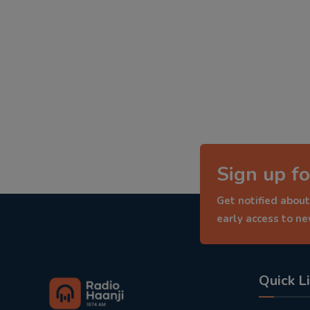
Sign up fo
Get notified about
early access to n
Quick L