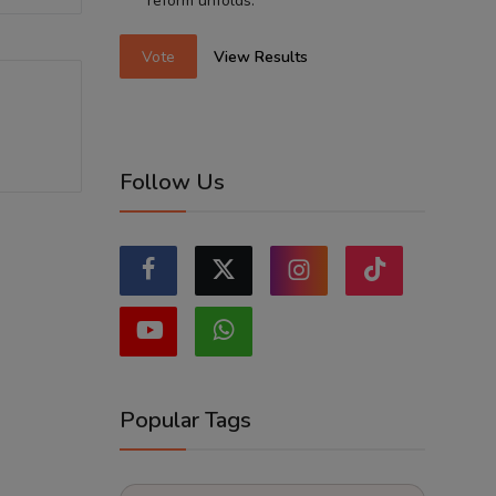
reform unfolds.
Vote
View Results
Follow Us
Popular Tags