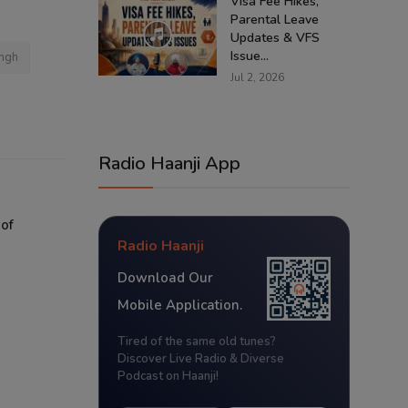
Visa Fee Hikes,
Parental Leave
Updates & VFS
Issue...
ingh
Jul 2, 2026
Radio Haanji App
 of
Radio Haanji
Download Our
Mobile Application.
Tired of the same old tunes?
Discover Live Radio & Diverse
Podcast on Haanji!