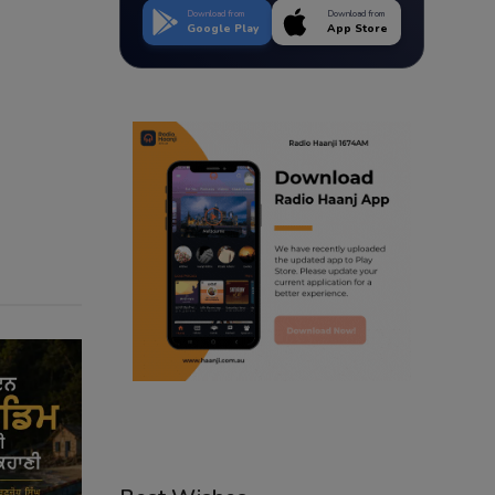
Download from
Download from
Google Play
App Store