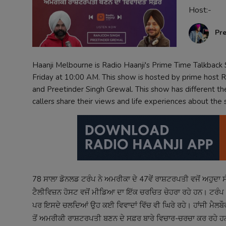
Host:-
Contact
Pr
Haanji Melbourne is Radio Haanji's Prime Time Talkbac
Friday at 10:00 AM. This show is hosted by prime host R
and Preetinder Singh Grewal. This show has different th
callers share their views and life experiences about the
78 ਸਾਲਾ ਡੋਨਲਡ ਟਰੰਪ ਨੇ ਅਮਰੀਕਾ ਦੇ 47ਵੇਂ ਰਾਸ਼ਟਰਪਤੀ ਵਜੋਂ ਅਹੁਦਾ
ਟੈਲੀਵਿਜ਼ਨ ਹੋਸਟ ਵਜੋਂ ਮੀਡਿਆ ਦਾ ਇੱਕ ਚਰਚਿਤ ਚੇਹਰਾ ਰਹੇ ਹਨ। ਟਰੰਪ ਦੇ 
ਪਰ ਇਸਦੇ ਚਲਦਿਆਂ ਉਹ ਕਈ ਵਿਵਾਦਾਂ ਵਿੱਚ ਵੀ ਘਿਰੇ ਰਹੇ। ਹਾਂਜੀ ਮੈਲਬ
ਤੋਂ ਅਮਰੀਕੀ ਰਾਸ਼ਟਰਪਤੀ ਬਣਨ ਦੇ ਸਫ਼ਰ ਬਾਰੇ ਵਿਚਾਰ-ਚਰਚਾ ਕਰ ਰਹੇ ਹਨ.