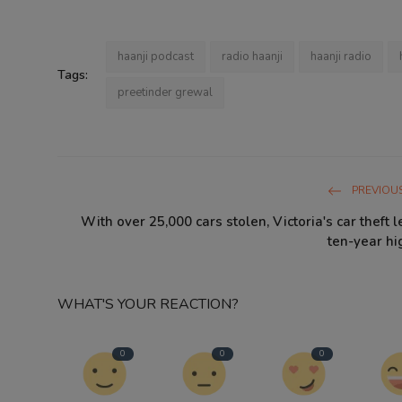
haanji podcast
radio haanji
haanji radio
Tags:
preetinder grewal
PREVIOUS
With over 25,000 cars stolen, Victoria's car theft l
ten-year hig
WHAT'S YOUR REACTION?
0
0
0