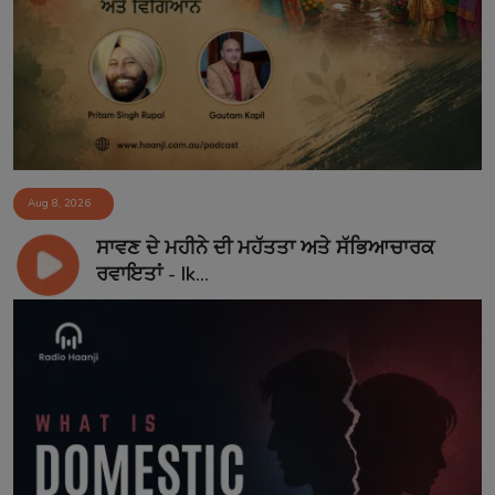
Aug 8, 2026
ਸਾਵਣ ਦੇ ਮਹੀਨੇ ਦੀ ਮਹੱਤਤਾ ਅਤੇ ਸੱਭਿਆਚਾਰਕ
ਰਵਾਇਤਾਂ - Ik...