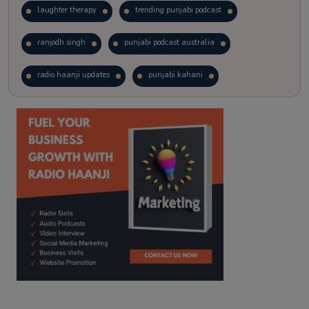
laughter therapy
trending punjabi podcast
ranjodh singh
punjabi podcast australia
radio haanji updates
punjabi kahani
kitaab kahani
punjabi story