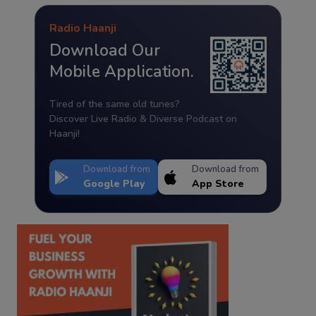
Radio Haanji
Download Our
Mobile Application.
Tired of the same old tunes?
Discover Live Radio & Diverse Podcast on
Haanji!
Download from
Download from
Google Play
App Store