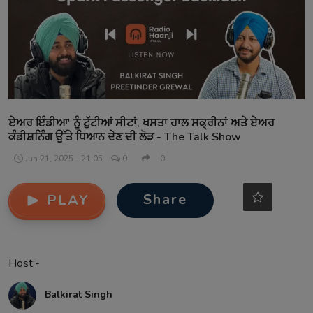
Contact
ਏਅਰ ਇੰਡੀਆ' ਨੂੰ ਟੁੱਟੀਆਂ ਸੀਟਾਂ, ਖਸਤਾ ਹਾਲ ਸਕ੍ਰੀਨਾਂ ਅਤੇ ਏਅਰ
ਕੰਡੀਸ਼ਨਿੰਗ ਉੱਤੇ ਧਿਆਨ ਦੇਣ ਦੀ ਲੋੜ - The Talk Show
Jun 21, 2025 - 21:05
0
0
Share
PLAY
Host:-
Balkirat Singh