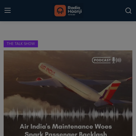
Login
Register
THE TALK SHOW
Home
Punjabi Podcast
Kitaab Kahani
Gallery
Sponsors
Matrimonial
Event