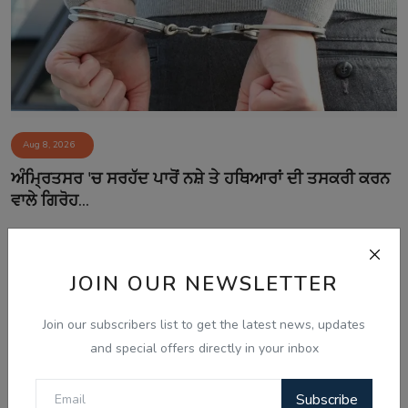
Aug 8, 2026
ਅੰਮ੍ਰਿਤਸਰ 'ਚ ਸਰਹੱਦ ਪਾਰੋਂ ਨਸ਼ੇ ਤੇ ਹਥਿਆਰਾਂ ਦੀ ਤਸਕਰੀ ਕਰਨ
ਵਾਲੇ ਗਿਰੋਹ...
JOIN OUR NEWSLETTER
Comments
Join our subscribers list to get the latest news, updates
Name
and special offers directly in your inbox
Subscribe