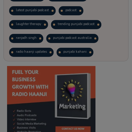
latest punjabi podcast
podcast
laughter therapy
trending punjabi podcast
ranjodh singh
punjabi podcast australia
radio haanji updates
punjabi kahani
kitaab kahani
punjabi story