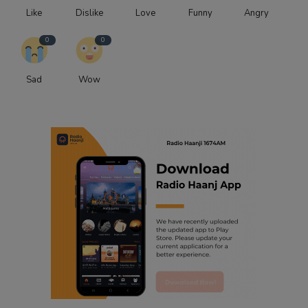
Like
Dislike
Love
Funny
Angry
0
0
Sad
Wow