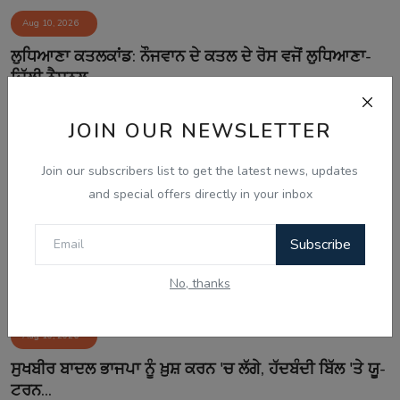
Aug 10, 2026
ਲੁਧਿਆਣਾ ਕਤਲਕਾਂਡ: ਨੌਜਵਾਨ ਦੇ ਕਤਲ ਦੇ ਰੋਸ ਵਜੋਂ ਲੁਧਿਆਣਾ-
ਦਿੱਲੀ ਨੈਸ਼ਨਲ ...
JOIN OUR NEWSLETTER
Join our subscribers list to get the latest news, updates
and special offers directly in your inbox
Subscribe
No, thanks
Aug 10, 2026
ਸੁਖਬੀਰ ਬਾਦਲ ਭਾਜਪਾ ਨੂੰ ਖ਼ੁਸ਼ ਕਰਨ 'ਚ ਲੱਗੇ, ਹੱਦਬੰਦੀ ਬਿੱਲ 'ਤੇ ਯੂ-
ਟਰਨ...