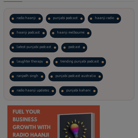
radio haanji
punjabi podcast
haanji radio
haanji podcast
haanji melbourne
latest punjabi podcast
podcast
laughter therapy
trending punjabi podcast
ranjodh singh
punjabi podcast australia
radio haanji updates
punjabi kahani
kitaab kahani
punjabi story