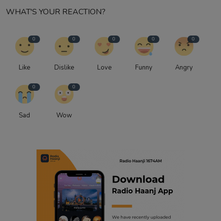
WHAT'S YOUR REACTION?
0
0
0
0
0
Like
Dislike
Love
Funny
Angry
0
0
Sad
Wow