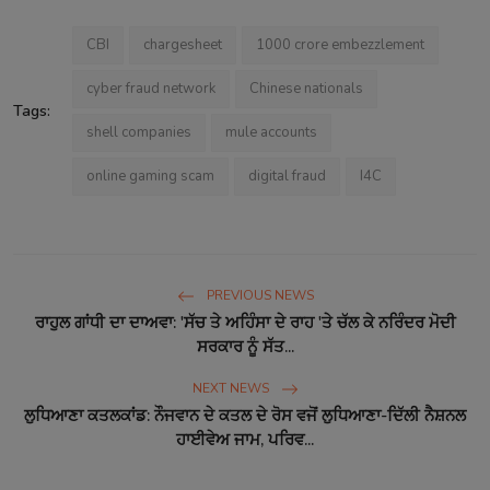
CBI
chargesheet
1000 crore embezzlement
cyber fraud network
Chinese nationals
Tags:
shell companies
mule accounts
online gaming scam
digital fraud
I4C
PREVIOUS NEWS
ਰਾਹੁਲ ਗਾਂਧੀ ਦਾ ਦਾਅਵਾ: 'ਸੱਚ ਤੇ ਅਹਿੰਸਾ ਦੇ ਰਾਹ 'ਤੇ ਚੱਲ ਕੇ ਨਰਿੰਦਰ ਮੋਦੀ
ਸਰਕਾਰ ਨੂੰ ਸੱਤ...
NEXT NEWS
ਲੁਧਿਆਣਾ ਕਤਲਕਾਂਡ: ਨੌਜਵਾਨ ਦੇ ਕਤਲ ਦੇ ਰੋਸ ਵਜੋਂ ਲੁਧਿਆਣਾ-ਦਿੱਲੀ ਨੈਸ਼ਨਲ
ਹਾਈਵੇਅ ਜਾਮ, ਪਰਿਵ...