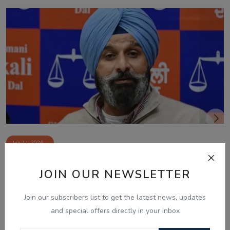
Jun 11, 2026
ਮਜੀਠਾ ਥਾਣਾ ਮਾਮਲਾ: ਬਿਕਰਮ ਮਜੀਠੀਆ ਨੂੰ ਅਦਾਲਤ ਵੱਲੋਂ
JOIN OUR NEWSLETTER
ਫਿਲਹਾਲ ਕੋਈ ਰਾਹਤ ਨ...
Join our subscribers list to get the latest news, updates
and special offers directly in your inbox