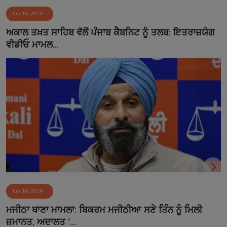
Jun 16, 2026
ਅਕਾਲ ਤਖ਼ਤ ਸਾਹਿਬ ਵੱਲੋਂ ਪੰਜਾਬ ਕੈਬਨਿਟ ਨੂੰ ਤਲਬ: ਇਤਰਾਜ਼ਯੋਗ
ਵੀਡੀਓ ਮਾਮਲ...
Jun 16, 2026
ਮਜੀਠਾ ਥਾਣਾ ਮਾਮਲਾ: ਬਿਕਰਮ ਮਜੀਠੀਆ ਸਣੇ ਤਿੰਨ ਨੂੰ ਮਿਲੀ
ਜ਼ਮਾਨਤ, ਅਦਾਲਤ '...