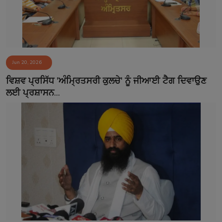
Jun 20, 2026
ਵਿਸ਼ਵ ਪ੍ਰਸਿੱਧ 'ਅੰਮ੍ਰਿਤਸਰੀ ਕੁਲਚੇ' ਨੂੰ ਜੀਆਈ ਟੈਗ ਦਿਵਾਉਣ
ਲਈ ਪ੍ਰਸ਼ਾਸਨ...