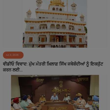
Jul 3, 2026
ਵੀਡੀਓ ਵਿਵਾਦ: ਮੁੱਖ ਮੰਤਰੀ ਖ਼ਿਲਾਫ਼ ਸਿੱਖ ਜਥੇਬੰਦੀਆਂ ਨੂੰ ਇਕਜੁੱਟ
ਕਰਨ ਲਈ...