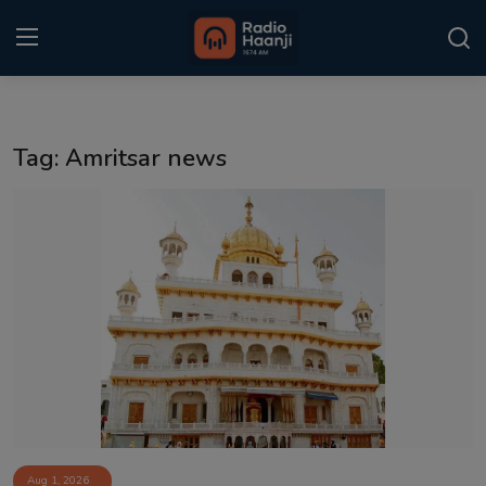
Login
Register
Tag: Amritsar news
Home
Punjabi Podcast
Kitaab Kahani
Gallery
Sponsors
Matrimonial
Event
Aug 1, 2026