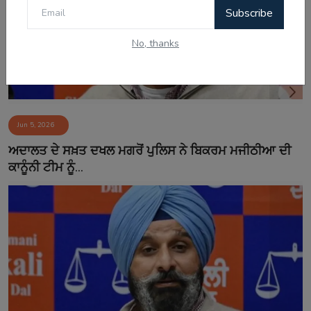
Subscribe
No, thanks
Jun 5, 2026
ਅਦਾਲਤ ਦੇ ਸਖ਼ਤ ਦਖਲ ਮਗਰੋਂ ਪੁਲਿਸ ਨੇ ਬਿਕਰਮ ਮਜੀਠੀਆ ਦੀ
ਕਾਨੂੰਨੀ ਟੀਮ ਨੂੰ...