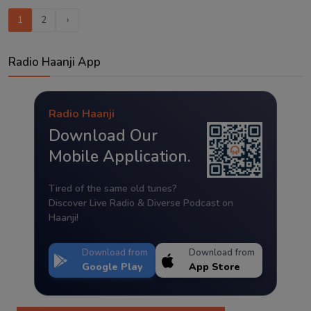
1
2
›
Radio Haanji App
Radio Haanji
Download Our
Mobile Application.
Tired of the same old tunes?
Discover Live Radio & Diverse Podcast on
Haanji!
Download from
Download from
Google Play
App Store