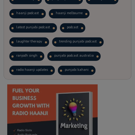
haanji podcast
haanji melbourne
latest punjabi podcast
podcast
laughter therapy
trending punjabi podcast
ranjodh singh
punjabi podcast australia
radio haanji updates
punjabi kahani
kitaab kahani
punjabi story