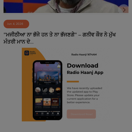
Jun 4, 2026
"ਮਜੀਠੀਆ ਨਾ ਭੱਜੇ ਹਨ ਤੇ ਨਾ ਭੱਜਣਗੇ" – ਗਨੀਵ ਕੌਰ ਨੇ ਮੁੱਖ
ਮੰਤਰੀ ਮਾਨ ਦੇ...