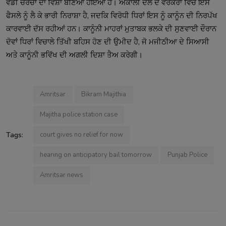
ਵੱਡੀ ਚਰਚਾ ਦਾ ਵਿਸ਼ਾ ਬਣਿਆ ਹੋਇਆ ਹੈ। ਅਕਾਲੀ ਦਲ ਦੇ ਵਰਕਰਾਂ ਵਿੱਚ ਇਸ
ਫੈਸਲੇ ਨੂੰ ਲੈ ਕੇ ਭਾਰੀ ਨਿਰਾਸ਼ਾ ਹੈ, ਜਦਕਿ ਵਿਰੋਧੀ ਧਿਰਾਂ ਇਸ ਨੂੰ ਕਾਨੂੰਨ ਦੀ ਨਿਰਪੱਖ
ਕਾਰਵਾਈ ਦੱਸ ਰਹੀਆਂ ਹਨ। ਕਾਨੂੰਨੀ ਮਾਹਰਾਂ ਮੁਤਾਬਕ ਭਲਕੇ ਦੀ ਸੁਣਵਾਈ ਦੌਰਾਨ
ਦੋਵਾਂ ਧਿਰਾਂ ਵਿਚਾਲੇ ਤਿੱਖੀ ਬਹਿਸ ਹੋਣ ਦੀ ਉਮੀਦ ਹੈ, ਜੋ ਮਜੀਠੀਆ ਦੇ ਸਿਆਸੀ
ਅਤੇ ਕਾਨੂੰਨੀ ਭਵਿੱਖ ਦੀ ਅਗਲੀ ਦਿਸ਼ਾ ਤੈਅ ਕਰੇਗੀ।
Amritsar
Bikram Majithia
Majitha police station case
Tags:
court gives no relief for now
hearing on anticipatory bail tomorrow
Punjab Police
Amritsar news