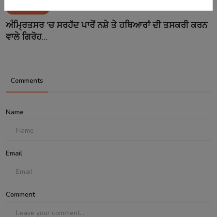
Aug 8, 2026
ਅੰਮ੍ਰਿਤਸਰ 'ਚ ਸਰਹੱਦ ਪਾਰੋਂ ਨਸ਼ੇ ਤੇ ਹਥਿਆਰਾਂ ਦੀ ਤਸਕਰੀ ਕਰਨ
ਵਾਲੇ ਗਿਰੋਹ...
Comments
Name
Email
Comment