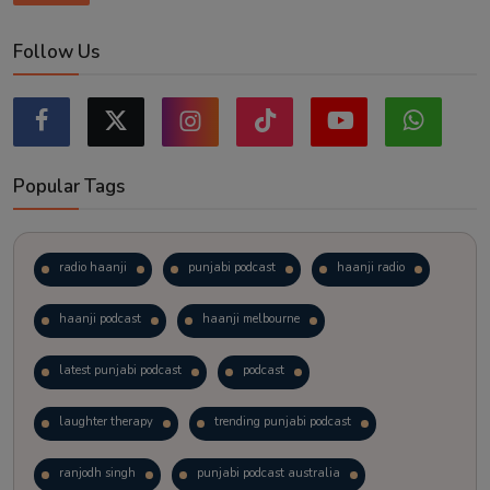
Follow Us
Popular Tags
radio haanji
punjabi podcast
haanji radio
haanji podcast
haanji melbourne
latest punjabi podcast
podcast
laughter therapy
trending punjabi podcast
ranjodh singh
punjabi podcast australia