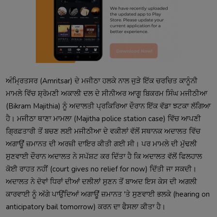
ਅੰਮ੍ਰਿਤਸਰ (Amritsar) ਦੇ ਮਜੀਠਾ ਹਲਕੇ ਨਾਲ ਜੁੜੇ ਇੱਕ ਚਰਚਿਤ ਕਾਨੂੰਨੀ
ਮਾਮਲੇ ਵਿੱਚ ਸ਼੍ਰੋਮਣੀ ਅਕਾਲੀ ਦਲ ਦੇ ਸੀਨੀਅਰ ਆਗੂ ਬਿਕਰਮ ਸਿੰਘ ਮਜੀਠੀਆ
(Bikram Majithia) ਨੂੰ ਅਦਾਲਤੀ ਪ੍ਰਕਿਰਿਆ ਦੌਰਾਨ ਇੱਕ ਵੱਡਾ ਝਟਕਾ ਲੱਗਿਆ
ਹੈ। ਮਜੀਠਾ ਥਾਣਾ ਮਾਮਲਾ (Majitha police station case) ਵਿੱਚ ਆਪਣੀ
ਗ੍ਰਿਫ਼ਤਾਰੀ ਤੋਂ ਬਚਣ ਲਈ ਮਜੀਠੀਆ ਦੇ ਵਕੀਲਾਂ ਵੱਲੋਂ ਸਥਾਨਕ ਅਦਾਲਤ ਵਿੱਚ
ਅਗਾਊਂ ਜ਼ਮਾਨਤ ਦੀ ਅਰਜ਼ੀ ਦਾਇਰ ਕੀਤੀ ਗਈ ਸੀ। ਪਰ ਮਾਮਲੇ ਦੀ ਮੁੱਢਲੀ
ਸੁਣਵਾਈ ਦੌਰਾਨ ਅਦਾਲਤ ਨੇ ਸਪੱਸ਼ਟ ਕਰ ਦਿੱਤਾ ਹੈ ਕਿ ਅਦਾਲਤ ਵੱਲੋਂ ਫਿਲਹਾਲ
ਕੋਈ ਰਾਹਤ ਨਹੀਂ (court gives no relief for now) ਦਿੱਤੀ ਜਾ ਸਕਦੀ।
ਅਦਾਲਤ ਨੇ ਦੋਵਾਂ ਧਿਰਾਂ ਦੀਆਂ ਦਲੀਲਾਂ ਸੁਣਨ ਤੋਂ ਬਾਅਦ ਇਸ ਕੇਸ ਦੀ ਅਗਲੀ
ਕਾਰਵਾਈ ਨੂੰ ਅੱਗੇ ਪਾਉਂਦਿਆਂ ਅਗਾਊਂ ਜ਼ਮਾਨਤ 'ਤੇ ਸੁਣਵਾਈ ਭਲਕੇ (hearing on
anticipatory bail tomorrow) ਕਰਨ ਦਾ ਫੈਸਲਾ ਕੀਤਾ ਹੈ।