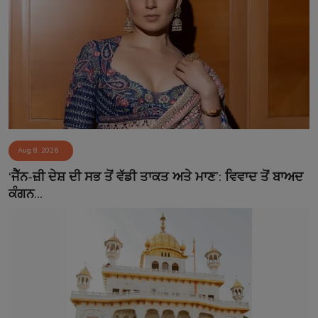
Aug 8, 2026
‘ਜੈੱਨ-ਜ਼ੀ ਦੇਸ਼ ਦੀ ਸਭ ਤੋਂ ਵੱਡੀ ਤਾਕਤ ਅਤੇ ਮਾਣ’: ਵਿਵਾਦ ਤੋਂ ਬਾਅਦ
ਕੰਗਨ...