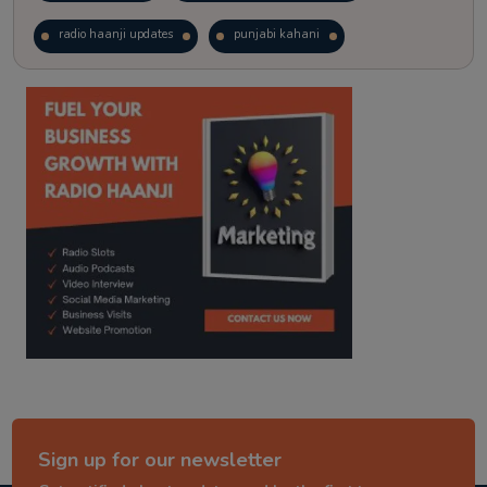
radio haanji updates
punjabi kahani
kitaab kahani
punjabi story
Sign up for our newsletter