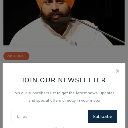
Aug 4, 2026
ਪੰਜਾਬ ਵਿੱਚ ਸਫ਼ਾਈ ਸੇਵਕਾਂ ਅਤੇ ਸੀਵਰਮੈਨਾਂ ਦੀ ਹੜਤਾਲ ਖ਼ਤਮ,
ਸਰਕਾਰ ਨਾਲ ਸ...
JOIN OUR NEWSLETTER
Join our subscribers list to get the latest news, updates
and special offers directly in your inbox
Subscribe