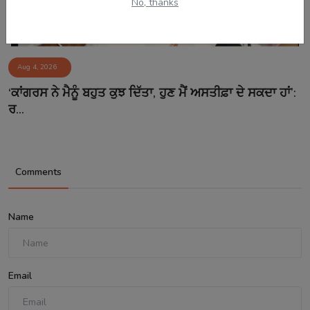
No, thanks
Aug 4, 2026
‘ਕਾਂਗਰਸ ਨੇ ਮੈਨੂੰ ਬਹੁਤ ਕੁਝ ਦਿੱਤਾ, ਹੁਣ ਮੈਂ ਅਸਤੀਫ਼ਾ ਦੇ ਸਕਦਾ ਹਾਂ’:
ਰ...
Comments
Name
Email