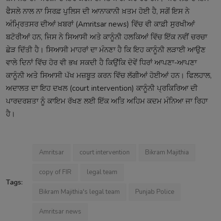
ਫੈਸਲੇ ਨਾਲ ਨਾ ਸਿਰਫ਼ ਪੁਲਿਸ ਦੀ ਆਨਾਕਾਨੀ ਖ਼ਤਮ ਹੋਈ ਹੈ, ਸਗੋਂ ਇਸ ਨੇ
ਅੰਮ੍ਰਿਤਸਰ ਦੀਆਂ ਖ਼ਬਰਾਂ (Amritsar news) ਵਿੱਚ ਵੀ ਕਾਫ਼ੀ ਸੁਰਖੀਆਂ
ਬਟੋਰੀਆਂ ਹਨ, ਜਿਸ ਨੇ ਸਿਆਸੀ ਅਤੇ ਕਾਨੂੰਨੀ ਹਲਕਿਆਂ ਵਿੱਚ ਇੱਕ ਨਵੀਂ ਚਰਚਾ
ਛੇੜ ਦਿੱਤੀ ਹੈ। ਸਿਆਸੀ ਮਾਹਰਾਂ ਦਾ ਮੰਨਣਾ ਹੈ ਕਿ ਇਹ ਕਾਨੂੰਨੀ ਲੜਾਈ ਆਉਣ
ਵਾਲੇ ਦਿਨਾਂ ਵਿੱਚ ਹੋਰ ਵੀ ਭਖ ਸਕਦੀ ਹੈ ਕਿਉਂਕਿ ਦੋਵੇਂ ਧਿਰਾਂ ਆਪਣਾ-ਆਪਣਾ
ਕਾਨੂੰਨੀ ਅਤੇ ਸਿਆਸੀ ਪੱਖ ਮਜ਼ਬੂਤ ਕਰਨ ਵਿੱਚ ਲੱਗੀਆਂ ਹੋਈਆਂ ਹਨ। ਫਿਲਹਾਲ,
ਅਦਾਲਤ ਦਾ ਇਹ ਦਖਲ (court intervention) ਕਾਨੂੰਨੀ ਪ੍ਰਕਿਰਿਆ ਦੀ
ਪਾਰਦਰਸ਼ਤਾ ਨੂੰ ਕਾਇਮ ਰੱਖਣ ਲਈ ਇੱਕ ਅਤਿ ਅਹਿਮ ਕਦਮ ਮੰਨਿਆ ਜਾ ਰਿਹਾ
ਹੈ।
Amritsar
court intervention
Bikram Majithia
copy of FIR
legal team
Tags:
Bikram Majithia's legal team
Punjab Police
Amritsar news