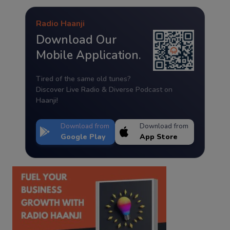
Radio Haanji
Download Our
Mobile Application.
Tired of the same old tunes?
Discover Live Radio & Diverse Podcast on
Haanji!
Download from
Download from
Google Play
App Store