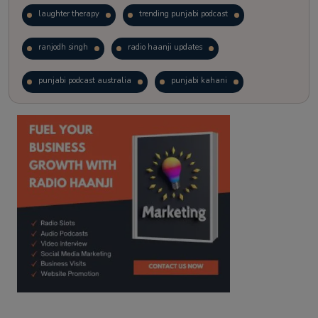
laughter therapy
trending punjabi podcast
ranjodh singh
radio haanji updates
punjabi podcast australia
punjabi kahani
kitaab kahani
punjabi story