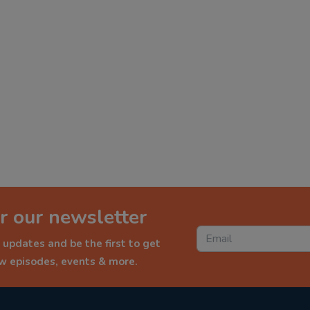
r our newsletter
 updates and be the first to get
ew episodes, events & more.