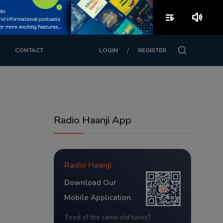
playlist_play
volume_up
/
CONTACT
LOGIN
REGISTER
Radio Haanji App
Radio Haanji
Download Our
Mobile Application.
Tired of the same old tunes?