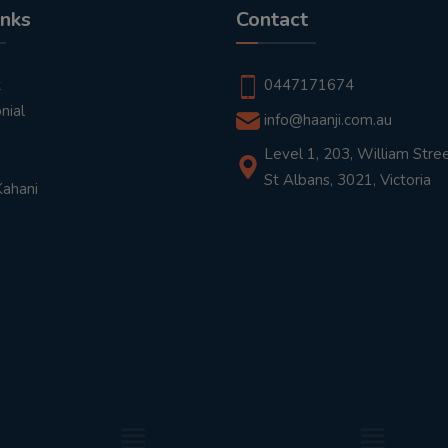
inks
Contact
t
0447171674
nial
info@haanji.com.au
Level 1, 203, William Stree
St Albans, 3021, Victoria
Kahani