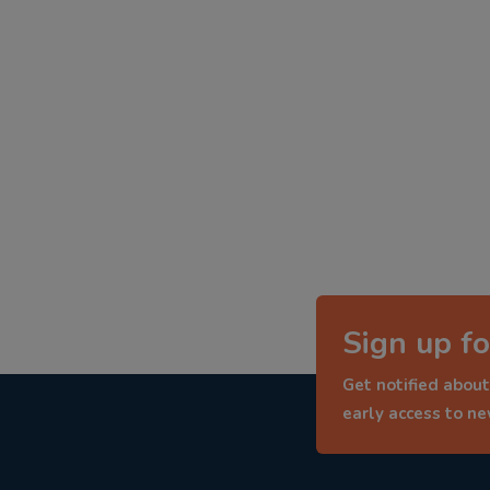
Sign up fo
Get notified about
early access to n