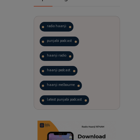
radio haanji
punjabi podcast
haanji radio
haanji podcast
haanji melbourne
latest punjabi podcast
podcast
laughter therapy
trending punjabi podcast