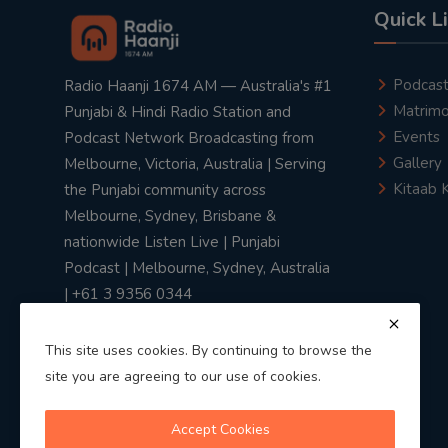
Quick L
Podcas
Radio Haanji 1674 AM — Australia's #1
Matrimo
Punjabi & Hindi Radio Station and
Events
Podcast Network Broadcasting from
Gallery
Melbourne, Victoria, Australia | Serving
Kitaab 
the Punjabi community across
Melbourne, Sydney, Brisbane &
nationwide Listen Live | Punjabi
Podcast | Melbourne, Sydney, Australia
| +61 3 9356 0344
This site uses cookies. By continuing to browse the
site you are agreeing to our use of cookies.
Privacy Policy
|
Terms & Conditions
Accept Cookies