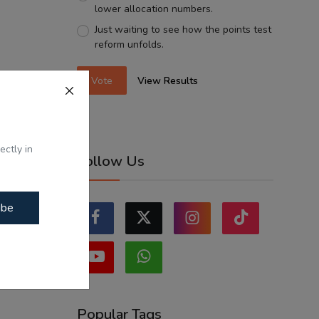
lower allocation numbers.
Just waiting to see how the points test
reform unfolds.
Vote
View Results
ectly in
Follow Us
ibe
Popular Tags