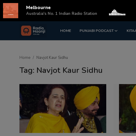
Melbourne
s
Australia's No. 1 Indian Radio Station
HOME
PUNJABI PODCAST
KITA
Login
Register
Home
Home
Navjot Kaur Sidhu
Punjabi Podcast
Tag: Navjot Kaur Sidhu
Kitaab Kahani
Gallery
Sponsors
Matrimonial
Event