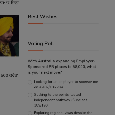
ਟਿਸ: '7 ਦਿਨਾਂ
Best Wishes
Voting Poll
With Australia expanding Employer-
Sponsored PR places to 58,040, what
is your next move?
 '500 ਕਰੋੜ'
Looking for an employer to sponsor me
on a 482/186 visa.
Sticking to the points-tested
independent pathway (Subclass
189/190).
Exploring regional visas despite the