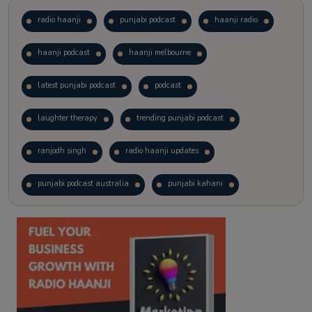
radio haanji
punjabi podcast
haanji radio
haanji podcast
haanji melbourne
latest punjabi podcast
podcast
laughter therapy
trending punjabi podcast
ranjodh singh
radio haanji updates
punjabi podcast australia
punjabi kahani
kitaab kahani
punjabi story