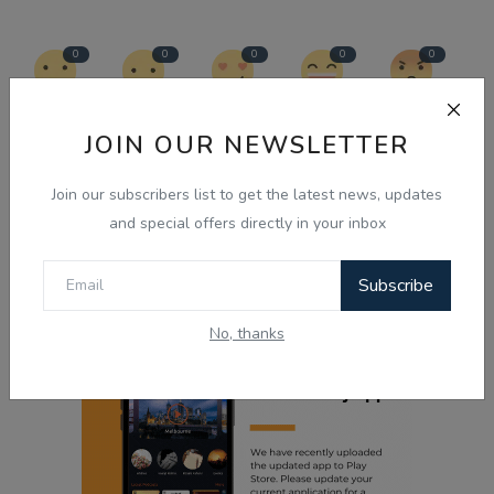
0
0
0
0
0
Like
Dislike
Love
Funny
Angry
JOIN OUR NEWSLETTER
0
0
Join our subscribers list to get the latest news, updates
and special offers directly in your inbox
Sad
Wow
Subscribe
No, thanks