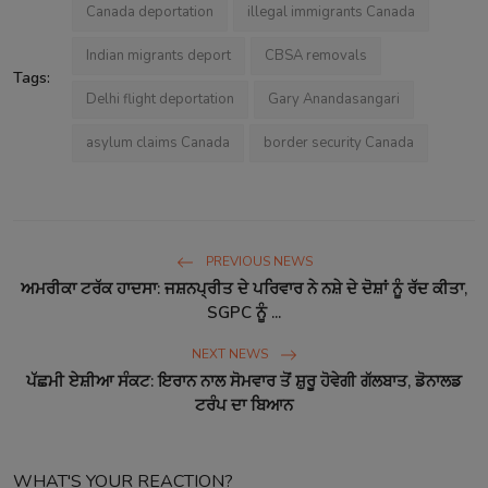
Canada deportation
illegal immigrants Canada
Indian migrants deport
CBSA removals
Tags:
Delhi flight deportation
Gary Anandasangari
asylum claims Canada
border security Canada
PREVIOUS NEWS
ਅਮਰੀਕਾ ਟਰੱਕ ਹਾਦਸਾ: ਜਸ਼ਨਪ੍ਰੀਤ ਦੇ ਪਰਿਵਾਰ ਨੇ ਨਸ਼ੇ ਦੇ ਦੋਸ਼ਾਂ ਨੂੰ ਰੱਦ ਕੀਤਾ,
SGPC ਨੂੰ ...
NEXT NEWS
ਪੱਛਮੀ ਏਸ਼ੀਆ ਸੰਕਟ: ਇਰਾਨ ਨਾਲ ਸੋਮਵਾਰ ਤੋਂ ਸ਼ੁਰੂ ਹੋਵੇਗੀ ਗੱਲਬਾਤ, ਡੋਨਾਲਡ
ਟਰੰਪ ਦਾ ਬਿਆਨ
WHAT'S YOUR REACTION?