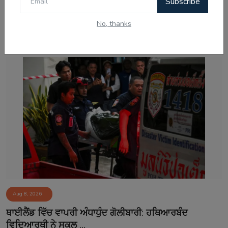
Subscribe
No, thanks
Related Posts
Aug 8, 2026
ਥਾਈਲੈਂਡ ਵਿੱਚ ਵਾਪਰੀ ਅੰਧਾਧੁੰਦ ਗੋਲੀਬਾਰੀ: ਹਥਿਆਰਬੰਦ
ਵਿਦਿਆਰਥੀ ਨੇ ਸਕੂਲ ...