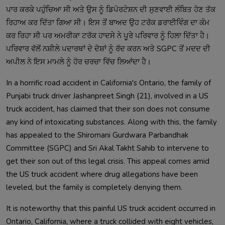
ਪਾਰ ਕਰਕੇ ਪਹੁੰਚਿਆ ਸੀ ਅਤੇ ਉਸ ਨੂੰ ਡਿਪੋਰਟੇਸ਼ਨ ਦੀ ਸੁਣਵਾਈ ਲੰਬਿਤ ਹੋਣ ਤੱਕ 
ਰਿਹਾਅ ਕਰ ਦਿੱਤਾ ਗਿਆ ਸੀ। ਇਸ ਤੋਂ ਬਾਅਦ ਉਹ ਟਰੱਕ ਡਰਾਈਵਿੰਗ ਦਾ ਕੰਮ 
ਕਰ ਰਿਹਾ ਸੀ ਪਰ ਅਮਰੀਕਾ ਟਰੱਕ ਹਾਦਸੇ ਨੇ ਪੂਰੇ ਪਰਿਵਾਰ ਨੂੰ ਹਿਲਾ ਦਿੱਤਾ ਹੈ। 
ਪਰਿਵਾਰ ਵੱਲੋਂ ਨਸ਼ੀਲੇ ਪਦਾਰਥਾਂ ਦੇ ਦੋਸ਼ਾਂ ਨੂੰ ਰੱਦ ਕਰਨ ਅਤੇ SGPC ਤੋਂ ਮਦਦ ਦੀ 
In a horrific road accident in California's Ontario, the family of 
Punjabi truck driver Jashanpreet Singh (21), involved in a US 
truck accident, has claimed that their son does not consume 
any kind of intoxicating substances. Along with this, the family 
has appealed to the Shiromani Gurdwara Parbandhak 
Committee (SGPC) and Sri Akal Takht Sahib to intervene to 
get their son out of this legal crisis. This appeal comes amid 
the US truck accident where drug allegations have been 
It is noteworthy that this painful US truck accident occurred in 
Ontario, California, where a truck collided with eight vehicles, 