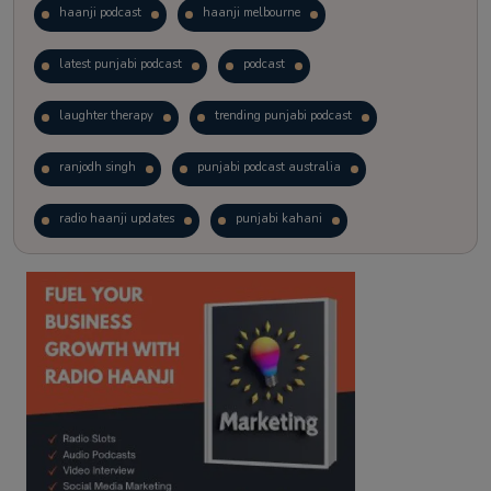
haanji podcast
haanji melbourne
latest punjabi podcast
podcast
laughter therapy
trending punjabi podcast
ranjodh singh
punjabi podcast australia
radio haanji updates
punjabi kahani
kitaab kahani
punjabi story