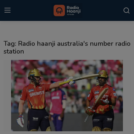
Login
Register
Tag: Radio haanji australia's number radio
Home
station
Punjabi Podcast
Kitaab Kahani
Gallery
Sponsors
Matrimonial
Event