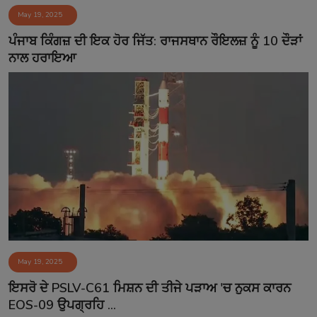
May 19, 2025
Contact
ਪੰਜਾਬ ਕਿੰਗਜ਼ ਦੀ ਇਕ ਹੋਰ ਜਿੱਤ: ਰਾਜਸਥਾਨ ਰੌਇਲਜ਼ ਨੂੰ 10 ਦੌੜਾਂ
ਨਾਲ ਹਰਾਇਆ
May 19, 2025
ਇਸਰੋ ਦੇ PSLV-C61 ਮਿਸ਼ਨ ਦੀ ਤੀਜੇ ਪੜਾਅ 'ਚ ਨੁਕਸ ਕਾਰਨ
EOS-09 ਉਪਗ੍ਰਹਿ ...