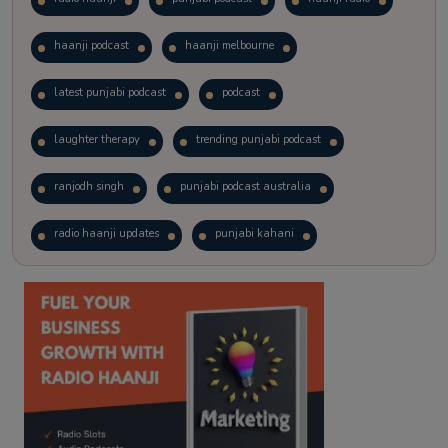
haanji podcast
haanji melbourne
latest punjabi podcast
podcast
laughter therapy
trending punjabi podcast
ranjodh singh
punjabi podcast australia
radio haanji updates
punjabi kahani
kitaab kahani
punjabi story