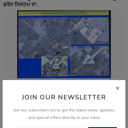
ਡਰੋਨ ਸਿਸਟਮ ਦਾ...
May 15, 2025
JOIN OUR NEWSLETTER
ਭਾਰਤ ਨੇ ਪਾਕਿਸਤਾਨੀ ਫੌਜੀ ਠਿਕਾਣਿਆਂ 'ਤੇ ਸਟੀਕ ਹਮਲੇ ਕੀਤੇ:
ਸੈਟੇਲਾਈਟ ਤਸਵ...
Join our subscribers list to get the latest news, updates
and special offers directly in your inbox