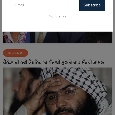
Subscribe
No, thanks
May 14, 2025
ਕੈਨੇਡਾ ਦੀ ਨਵੀਂ ਕੈਬਨਿਟ 'ਚ ਪੰਜਾਬੀ ਮੂਲ ਦੇ ਚਾਰ ਮੰਤਰੀ ਸ਼ਾਮਲ