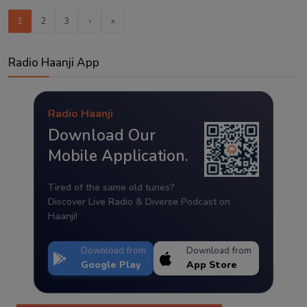
1
2
3
›
»
Radio Haanji App
Radio Haanji
Download Our
Mobile Application.
Tired of the same old tunes?
Discover Live Radio & Diverse Podcast on
Haanji!
Download from
Download from
Google Play
App Store