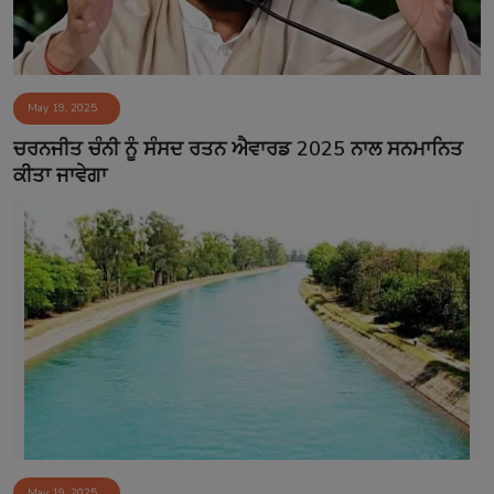
May 19, 2025
ਚਰਨਜੀਤ ਚੰਨੀ ਨੂੰ ਸੰਸਦ ਰਤਨ ਐਵਾਰਡ 2025 ਨਾਲ ਸਨਮਾਨਿਤ
ਕੀਤਾ ਜਾਵੇਗਾ
May 19, 2025