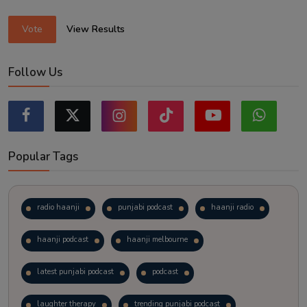
Vote
View Results
Follow Us
Popular Tags
radio haanji
punjabi podcast
haanji radio
haanji podcast
haanji melbourne
latest punjabi podcast
podcast
laughter therapy
trending punjabi podcast