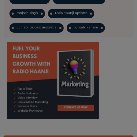
ranjodh singh
radio haanji updates
punjabi podcast australia
punjabi kahani
kitaab kahani
punjabi story