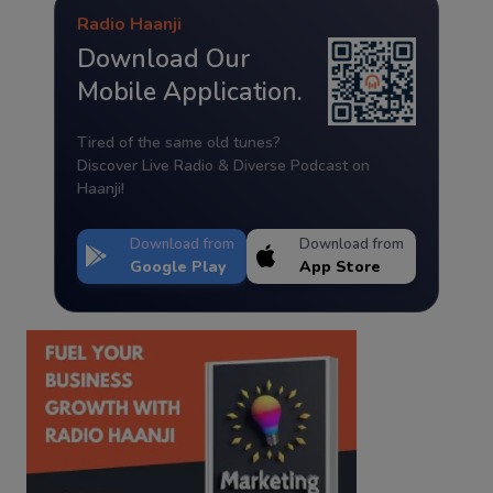
Radio Haanji
Download Our
Mobile Application.
Tired of the same old tunes?
Discover Live Radio & Diverse Podcast on
Haanji!
Download from
Download from
Google Play
App Store