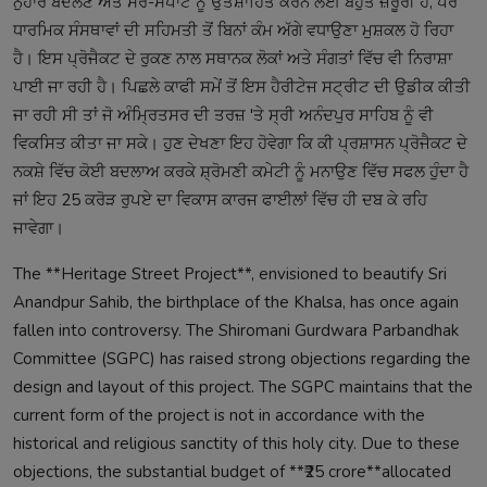
ਨੁਹਾਰ ਬਦਲਣ ਅਤੇ ਸੈਰ-ਸਪਾਟੇ ਨੂੰ ਉਤਸ਼ਾਹਿਤ ਕਰਨ ਲਈ ਬਹੁਤ ਜ਼ਰੂਰੀ ਹੈ, ਪਰ
ਧਾਰਮਿਕ ਸੰਸਥਾਵਾਂ ਦੀ ਸਹਿਮਤੀ ਤੋਂ ਬਿਨਾਂ ਕੰਮ ਅੱਗੇ ਵਧਾਉਣਾ ਮੁਸ਼ਕਲ ਹੋ ਰਿਹਾ
ਹੈ। ਇਸ ਪ੍ਰੋਜੈਕਟ ਦੇ ਰੁਕਣ ਨਾਲ ਸਥਾਨਕ ਲੋਕਾਂ ਅਤੇ ਸੰਗਤਾਂ ਵਿੱਚ ਵੀ ਨਿਰਾਸ਼ਾ
ਪਾਈ ਜਾ ਰਹੀ ਹੈ। ਪਿਛਲੇ ਕਾਫੀ ਸਮੇਂ ਤੋਂ ਇਸ ਹੈਰੀਟੇਜ ਸਟ੍ਰੀਟ ਦੀ ਉਡੀਕ ਕੀਤੀ
ਜਾ ਰਹੀ ਸੀ ਤਾਂ ਜੋ ਅੰਮ੍ਰਿਤਸਰ ਦੀ ਤਰਜ਼ 'ਤੇ ਸ੍ਰੀ ਅਨੰਦਪੁਰ ਸਾਹਿਬ ਨੂੰ ਵੀ
ਵਿਕਸਿਤ ਕੀਤਾ ਜਾ ਸਕੇ। ਹੁਣ ਦੇਖਣਾ ਇਹ ਹੋਵੇਗਾ ਕਿ ਕੀ ਪ੍ਰਸ਼ਾਸਨ ਪ੍ਰੋਜੈਕਟ ਦੇ
ਨਕਸ਼ੇ ਵਿੱਚ ਕੋਈ ਬਦਲਾਅ ਕਰਕੇ ਸ਼੍ਰੋਮਣੀ ਕਮੇਟੀ ਨੂੰ ਮਨਾਉਣ ਵਿੱਚ ਸਫਲ ਹੁੰਦਾ ਹੈ
ਜਾਂ ਇਹ 25 ਕਰੋੜ ਰੁਪਏ ਦਾ ਵਿਕਾਸ ਕਾਰਜ ਫਾਈਲਾਂ ਵਿੱਚ ਹੀ ਦਬ ਕੇ ਰਹਿ
ਜਾਵੇਗਾ।
The **Heritage Street Project**, envisioned to beautify Sri
Anandpur Sahib, the birthplace of the Khalsa, has once again
fallen into controversy. The Shiromani Gurdwara Parbandhak
Committee (SGPC) has raised strong objections regarding the
design and layout of this project. The SGPC maintains that the
current form of the project is not in accordance with the
historical and religious sanctity of this holy city. Due to these
objections, the substantial budget of **₹25 crore**allocated