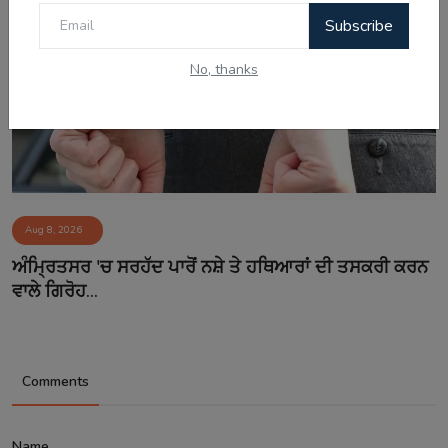
Subscribe
No, thanks
Aug 8, 2026
ਅੰਮ੍ਰਿਤਸਰ 'ਚ ਸਰਹੱਦ ਪਾਰੋਂ ਨਸ਼ੇ ਤੇ ਹਥਿਆਰਾਂ ਦੀ ਤਸਕਰੀ ਕਰਨ
ਵਾਲੇ ਗਿਰੋਹ...
Comments
Name