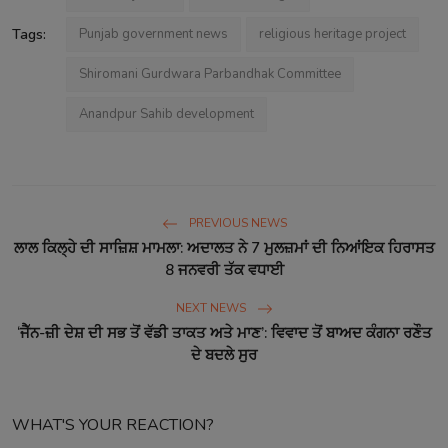
Tags:
Punjab government news
religious heritage project
Shiromani Gurdwara Parbandhak Committee
Anandpur Sahib development
PREVIOUS NEWS
ਲਾਲ ਕਿਲ੍ਹੇ ਦੀ ਸਾਜ਼ਿਸ਼ ਮਾਮਲਾ: ਅਦਾਲਤ ਨੇ 7 ਮੁਲਜ਼ਮਾਂ ਦੀ ਨਿਆਂਇਕ ਹਿਰਾਸਤ
8 ਜਨਵਰੀ ਤੱਕ ਵਧਾਈ
NEXT NEWS
‘ਜੈੱਨ-ਜ਼ੀ ਦੇਸ਼ ਦੀ ਸਭ ਤੋਂ ਵੱਡੀ ਤਾਕਤ ਅਤੇ ਮਾਣ’: ਵਿਵਾਦ ਤੋਂ ਬਾਅਦ ਕੰਗਨਾ ਰਣੌਤ
ਦੇ ਬਦਲੇ ਸੁਰ
WHAT'S YOUR REACTION?