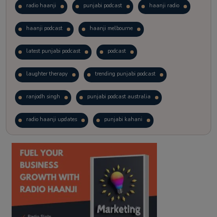
radio haanji
punjabi podcast
haanji radio
haanji podcast
haanji melbourne
latest punjabi podcast
podcast
laughter therapy
trending punjabi podcast
ranjodh singh
punjabi podcast australia
radio haanji updates
punjabi kahani
kitaab kahani
punjabi story