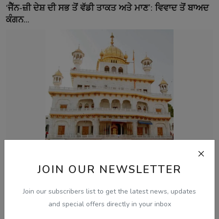
‘ਜੈੱਨ-ਜ਼ੀ ਦੇਸ਼ ਦੀ ਸਭ ਤੋਂ ਵੱਡੀ ਤਾਕਤ ਅਤੇ ਮਾਣ’: ਵਿਵਾਦ ਤੋਂ ਬਾਅਦ
ਕੰਗਨ...
Aug 8, 2026
JOIN OUR NEWSLETTER
ਅਕਾਲ ਤਖ਼ਤ ਵੱਲੋਂ ਬਣਾਏ ਪੈਨਲ ਨੇ ਪੰਜਾਬ ਸਰਕਾਰ ਨਾਲ ਅੱਗੇ
ਗੱਲਬਾਤ ਕਰਨ ਤੋਂ...
Join our subscribers list to get the latest news, updates
and special offers directly in your inbox