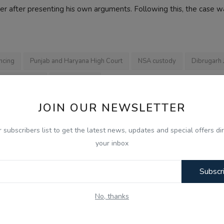
ter after presenting his own arguments. Following this, the case w
ncing
Punjab and Haryana High Court
NSA custody
Dibrugarh J
titutional role
public issues
JOIN OUR NEWSLETTER
r subscribers list to get the latest news, updates and special offers dir
OUS NEWS
NEXT NEWS
your inbox
 ਦੀ ਭਿਆਨਕ
ਪੇਪਰ ਲੀਕ ਮਾਮਲੇ 'ਚ ਕੇਂਦਰ ਸਰਕਾਰ ਖ਼ਿਲਾਫ਼ ਨਿੰਦਾ ਮਤਾ ਪਾਸ, ਪੰਜਾਬ
ਰ, 13 ਲ...
ਵਿੱਚ ਜ਼ੋਰਦਾ...
Subscr
No, thanks