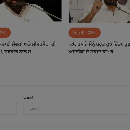
026
Aug 4, 2026
ਸਫ਼ਾਈ ਸੇਵਕਾਂ ਅਤੇ ਸੀਵਰਮੈਨਾਂ ਦੀ
‘ਕਾਂਗਰਸ ਨੇ ਮੈਨੂੰ ਬਹੁਤ ਕੁਝ ਦਿੱਤਾ, ਹੁਣ 
ਮ, ਸਰਕਾਰ ਨਾਲ ਸ...
ਅਸਤੀਫ਼ਾ ਦੇ ਸਕਦਾ ਹਾਂ’: ਰ...
Email