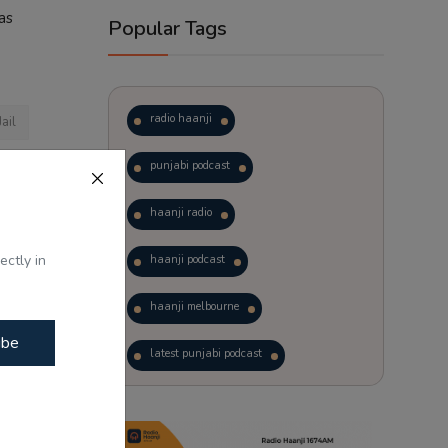
as
Popular Tags
radio haanji
ail
punjabi podcast
haanji radio
ectly in
haanji podcast
 ਵਿਧਾਨ ਸਭਾ
haanji melbourne
ibe
latest punjabi podcast
podcast
laughter therapy
trending punjabi podcast