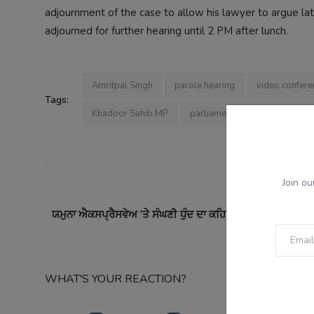
adjournment of the case to allow his lawyer to argue la
adjourned for further hearing until 2 PM after lunch.
Amritpal Singh
parole hearing
video confere
Tags:
Khadoor Sahib MP
parliamentary duties
cons
Join ou
PREVI
ਯਮੁਨਾ ਐਕਸਪ੍ਰੈਸਵੇਅ 'ਤੇ ਸੰਘਣੀ ਧੁੰਦ ਦਾ ਕਹਿਰ: 7 ਬੱਸਾਂ ਤੇ 3 ਕਾਰਾਂ
ਟੱਕ
WHAT'S YOUR REACTION?