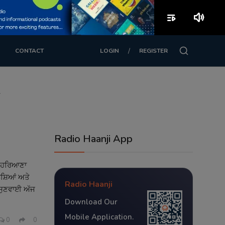
playlist_play
volume_up
/
CONTACT
LOGIN
REGISTER
਼
Radio Haanji App
ਤੇ ਹਰਿਆਣਾ
ਨਸ਼ਿਆਂ ਅਤੇ
Radio Haanji
 ਸੁਣਵਾਈ ਅੱਜ
Download Our
Mobile Application.
0
0