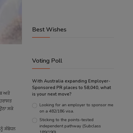
Best Wishes
Voting Poll
With Australia expanding Employer-
Sponsored PR places to 58,040, what
ਾਬ ਅਤੇ
is your next move?
 ਹਿਰਾਸਤ
Looking for an employer to sponsor me
 ਉਠਾ ਸਕੇ
on a 482/186 visa.
Sticking to the points-tested
independent pathway (Subclass
ੂੰ ਸੰਬੋਧਨ
189/190).