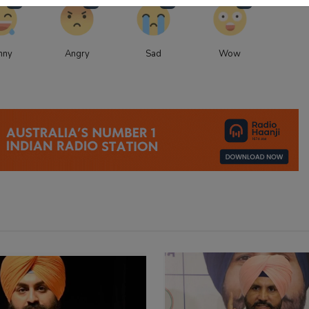
0
0
0
0
nny
Angry
Sad
Wow