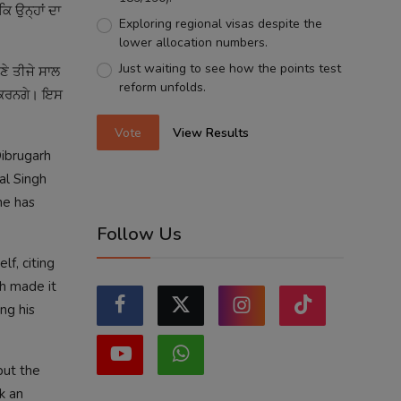
ਕਿ ਉਨ੍ਹਾਂ ਦਾ
Exploring regional visas despite the
lower allocation numbers.
Just waiting to see how the points test
ਣੇ ਤੀਜੇ ਸਾਲ
reform unfolds.
ਂ ਕਰਨਗੇ। ਇਸ
Vote
View Results
Dibrugarh
al Singh
he has
Follow Us
lf, citing
gh made it
ing his
but the
k an