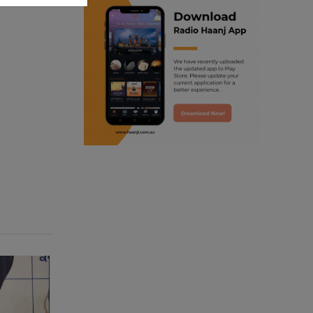
ranjodh singh
radio haanji updates
punjabi podcast australia
punjabi kahani
kitaab kahani
punjabi story