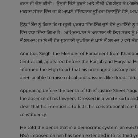
ਕਰਨ ਦੀ ਚੋਣ ਕੀਤੀ। ਉਨ੍ਹਾਂ ਚਿੱਟੇ ਕੁੜਤੇ ਅਤੇ ਨੀਲੀ ਪੱਗ ਬੰਨ੍ਹ ਕੇ ਅੰਗਰੇਜ
ਮਕਸਦ ਸੰਸਦ ਵਿੱਚ ਜਾ ਕੇ ਆਪਣੇ ਸੰਵਿਧਾਨਕ ਭੂਮਿਕਾ ਨਿਭਾਉਂਦੇ ਹੋਏ, ਆਪਣੇ 
ਉਨ੍ਹਾਂ ਬੈਂਚ ਨੂੰ ਕਿਹਾ ਕਿ ਜਮਹੂਰੀ ਪ੍ਰਬੰਧ ਵਿੱਚ ਇੱਕ ਚੁਣੇ ਹੋਏ ਨੁਮਾਇੰ
ਵਿੱਚ ਵਧਾ ਦਿੱਤਾ ਗਿਆ ਹੈ। ਅੰਮ੍ਰਿਤਪਾਲ ਨੇ ਅਦਾਲਤ ਦੀ ਇਸ ਸ਼ਰਤ ਨੂੰ
ਤੋਂ ਬਾਅਦ ਮਾਮਲੇ ਦੀ ਹੋਰ ਸੁਣਵਾਈ ਦੁਪਹਿਰ ਦੇ ਖਾਣੇ ਤੋਂ ਬਾਅਦ 2 ਵਜੇ 
Amritpal Singh, the Member of Parliament from Khadoor 
Central Jail, appeared before the Punjab and Haryana Hi
informed the High Court that his prolonged custody has 
been unable to raise critical public issues like floods, d
Appearing before the bench of Chief Justice Sheel Nagu a
the absence of his lawyers. Dressed in a white kurta and
clear that his intention is to fulfill his constitutional rol
constituency.
He told the bench that in a democratic system, an electe
NSA imposed on him has been extended into its third yea