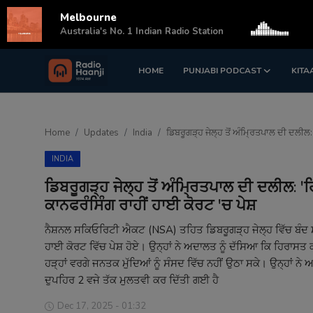
Melbourne
s
Australia's No. 1 Indian Radio Station
HOME
PUNJABI PODCAST
KITA
Login
Register
Home
Home
Updates
India
ਡਿਬਰੂਗੜ੍ਹ ਜੇਲ੍ਹ ਤੋਂ ਅੰਮ੍ਰਿਤਪਾਲ ਦੀ ਦਲੀਲ
Punjabi Podcast
INDIA
Kitaab Kahani
ਡਿਬਰੂਗੜ੍ਹ ਜੇਲ੍ਹ ਤੋਂ ਅੰਮ੍ਰਿਤਪਾਲ ਦੀ ਦਲੀਲ: 
ਕਾਨਫਰੰਸਿੰਗ ਰਾਹੀਂ ਹਾਈ ਕੋਰਟ 'ਚ ਪੇਸ਼
Gallery
ਨੈਸ਼ਨਲ ਸਕਿਓਰਿਟੀ ਐਕਟ (NSA) ਤਹਿਤ ਡਿਬਰੂਗੜ੍ਹ ਜੇਲ੍ਹ ਵਿੱਚ ਬੰਦ ਸੰ
Sponsors
ਹਾਈ ਕੋਰਟ ਵਿੱਚ ਪੇਸ਼ ਹੋਏ। ਉਨ੍ਹਾਂ ਨੇ ਅਦਾਲਤ ਨੂੰ ਦੱਸਿਆ ਕਿ ਹਿਰਾਸਤ 
ਹੜ੍ਹਾਂ ਵਰਗੇ ਜਨਤਕ ਮੁੱਦਿਆਂ ਨੂੰ ਸੰਸਦ ਵਿੱਚ ਨਹੀਂ ਉਠਾ ਸਕੇ। ਉਨ੍ਹਾ
Matrimonial
ਦੁਪਹਿਰ 2 ਵਜੇ ਤੱਕ ਮੁਲਤਵੀ ਕਰ ਦਿੱਤੀ ਗਈ ਹੈ
Event
Dec 17, 2025 - 01:32