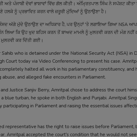
਼ੀ ਅਤੇ ਪੰਜਾਬੀ ਦੋਵਾਂ ਭਾਸ਼ਾਵਾਂ ਵਿੱਚ ਗੱਲ ਕੀਤੀ। ਅੰਮ੍ਰਿਤਪਾਲ ਸਿੰਘ ਨੇ ਸਪੱਸ਼ਟ ਕੀਤਾ 
ਹਲਕੇ ਨੂੰ ਪ੍ਰਭਾਵਿਤ ਕਰਨ ਵਾਲੇ ਜ਼ਰੂਰੀ ਮੁੱਦਿਆਂ ਨੂੰ ਉਠਾਉਣਾ ਹੈ।
ਦੇ ਨੂੰ ਸੰਸਦ ਅੱਗੇ ਮੁੱਦੇ ਉਠਾਉਣ ਦਾ ਅਧਿਕਾਰ ਹੈ, ਪਰ ਉਨ੍ਹਾਂ 'ਤੇ ਲਗਾਇਆ ਗਿਆ NSA ਆਪ
 ਮੰਨ ਲਿਆ ਕਿ ਉਹ ਖੁਦ ਬਹਿਸ ਕਰਨ ਤੋਂ ਬਾਅਦ ਮਾਮਲੇ ਨੂੰ ਮੁਲਤਵੀ ਕਰਨ ਦੀ ਮੰਗ ਨਹੀ
ਤੱਕ ਮੁਲਤਵੀ ਕਰ ਦਿੱਤੀ ਗਈ।
Sahib who is detained under the National Security Act (NSA) in 
gh Court today via Video Conferencing to present his case. Amritp
completely halted all work in his parliamentary constituency, and 
rug abuse, and alleged fake encounters in Parliament.
nd Justice Sanjiv Berry, Amritpal chose to address the court himse
 a blue turban, he spoke in both English and Punjabi. Amritpal Sin
e by participating in Parliament and raising the essential issues affect
d representative has the right to raise issues before Parliament, 
r. Amritpal accepted the court's condition that he would not see