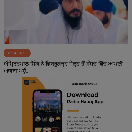
Jan 24, 2025
ਅੰਮ੍ਰਿਤਪਾਲ ਸਿੰਘ ਨੇ ਡਿਬਰੂਗੜ੍ਹ ਜੇਲ੍ਹ ਤੋਂ ਸੰਸਦ ਵਿੱਚ ਆਪਣੀ
ਆਵਾਜ਼ ਪਹੁੰ...