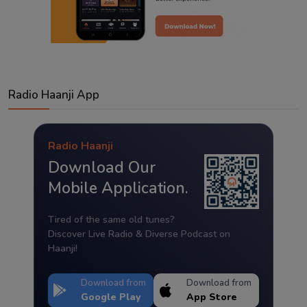
Radio Haanji App
Radio Haanji
Download Our
Mobile Application.
Tired of the same old tunes?
Discover Live Radio & Diverse Podcast on
Haanji!
Download from
Download from
Google Play
App Store