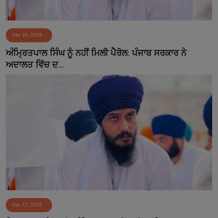
Dec 19, 2025
ਅੰਮ੍ਰਿਤਪਾਲ ਸਿੰਘ ਨੂੰ ਨਹੀਂ ਮਿਲੀ ਪੈਰੋਲ: ਪੰਜਾਬ ਸਰਕਾਰ ਨੇ
ਅਦਾਲਤ ਵਿੱਚ ਦ...
Dec 17, 2025