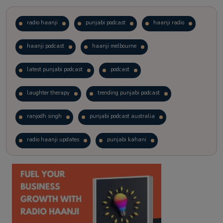
radio haanji
punjabi podcast
haanji radio
haanji podcast
haanji melbourne
latest punjabi podcast
podcast
laughter therapy
trending punjabi podcast
ranjodh singh
punjabi podcast australia
radio haanji updates
punjabi kahani
kitaab kahani
punjabi story