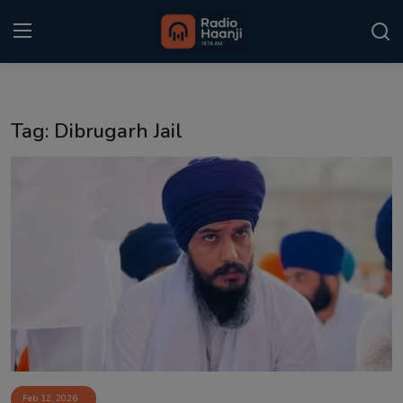
Login
Register
Tag: Dibrugarh Jail
Home
Punjabi Podcast
Kitaab Kahani
Gallery
Sponsors
Matrimonial
Event
Feb 12, 2026