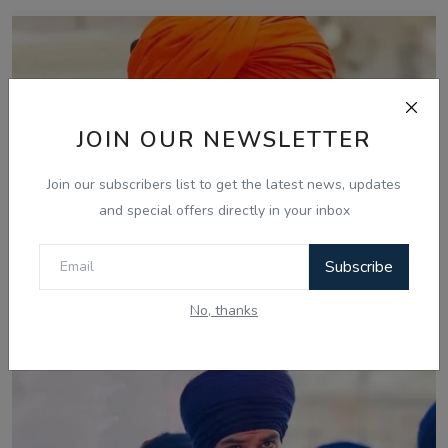
JOIN OUR NEWSLETTER
Join our subscribers list to get the latest news, updates
and special offers directly in your inbox
Subscribe
Mar 17, 2025
No, thanks
ਅੰਮ੍ਰਿਤਪਾਲ ਸਿੰਘ ਦੇ ਸਾਥੀਆਂ ਦੀ ਅਸਾਮ ਤੋਂ ਪੰਜਾਬ ਵਾਪਸੀ ਦੀ
ਪ੍ਰਕਿਰਿਆ ਸ਼ੁਰੂ