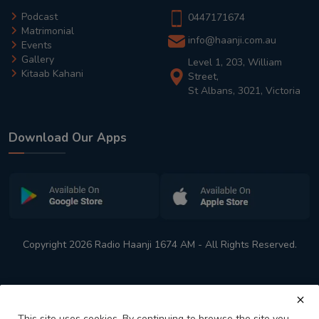
Podcast
0447171674
Matrimonial
info@haanji.com.au
Events
Gallery
Level 1, 203, William
Kitaab Kahani
Street,
St Albans, 3021, Victoria
Download Our Apps
Copyright 2026 Radio Haanji 1674 AM - All Rights Reserved.
This site uses cookies. By continuing to browse the site you