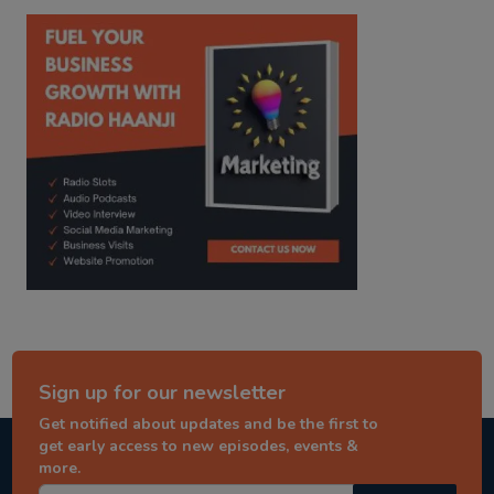
kitaab kahani
punjabi story
Sign up for our newsletter
Get notified about updates and be the first to
get early access to new episodes, events &
more.