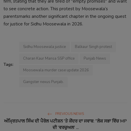
firm, stating that they are tired of "empty promises" and want
to see concrete action. This protest by Moosewala’s
parentsmarks another significant chapter in the ongoing quest
for justice for Sidhu Moosewala in 2026.
Sidhu Moosewala justice
Balkaur Singh protest
Charan Kaur Mansa SSP office
Punjab News
Tags:
Moosewala murder case update 2026
Gangster nexus Punjab.
PREVIOUS NEWS
ਅੰਮ੍ਰਿਤਪਾਲ ਸਿੰਘ ਦੀ ਪੈਰੋਲ ਪਟੀਸ਼ਨ 'ਤੇ ਕੇਂਦਰ ਦਾ ਜਵਾਬ: "ਲੋਕ ਸਭਾ ਵਿੱਚ MP
ਦੀ 'ਵਰਚੁਅਲ' ...