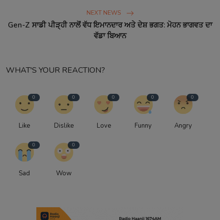
NEXT NEWS
Gen-Z ਸਾਡੀ ਪੀੜ੍ਹੀ ਨਾਲੋਂ ਵੱਧ ਇਮਾਨਦਾਰ ਅਤੇ ਦੇਸ਼ ਭਗਤ: ਮੋਹਨ ਭਾਗਵਤ ਦਾ
ਵੱਡਾ ਬਿਆਨ
WHAT'S YOUR REACTION?
0
0
0
0
0
Like
Dislike
Love
Funny
Angry
0
0
Sad
Wow