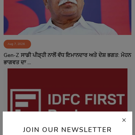
Aug 7, 2026
Gen-Z ਸਾਡੀ ਪੀੜ੍ਹੀ ਨਾਲੋਂ ਵੱਧ ਇਮਾਨਦਾਰ ਅਤੇ ਦੇਸ਼ ਭਗਤ: ਮੋਹਨ
ਭਾਗਵਤ ਦਾ ...
JOIN OUR NEWSLETTER