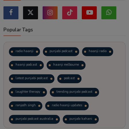
Popular Tags
radio haanji
punjabi podcast
haanji radio
haanji podcast
haanji melbourne
latest punjabi podcast
podcast
laughter therapy
trending punjabi podcast
ranjodh singh
radio haanji updates
punjabi podcast australia
punjabi kahani