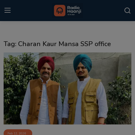
Login
Register
Tag: Charan Kaur Mansa SSP office
Home
Punjabi Podcast
Kitaab Kahani
Gallery
Sponsors
Matrimonial
Event
Feb 12, 2026