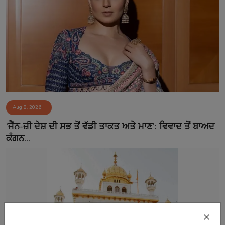
Aug 8, 2026
‘ਜੈੱਨ-ਜ਼ੀ ਦੇਸ਼ ਦੀ ਸਭ ਤੋਂ ਵੱਡੀ ਤਾਕਤ ਅਤੇ ਮਾਣ’: ਵਿਵਾਦ ਤੋਂ ਬਾਅਦ
ਕੰਗਨ...