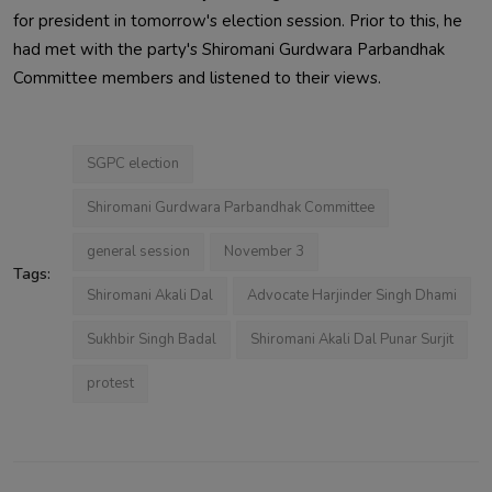
for president in tomorrow's election session. Prior to this, he 
had met with the party's Shiromani Gurdwara Parbandhak 
Committee members and listened to their views.                        
SGPC election
Shiromani Gurdwara Parbandhak Committee
general session
November 3
Tags:
Shiromani Akali Dal
Advocate Harjinder Singh Dhami
Sukhbir Singh Badal
Shiromani Akali Dal Punar Surjit
protest