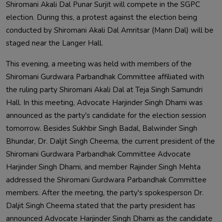
Shiromani Akali Dal Punar Surjit will compete in the SGPC 
election. During this, a protest against the election being 
conducted by Shiromani Akali Dal Amritsar (Mann Dal) will be 
This evening, a meeting was held with members of the 
Shiromani Gurdwara Parbandhak Committee affiliated with 
the ruling party Shiromani Akali Dal at Teja Singh Samundri 
Hall. In this meeting, Advocate Harjinder Singh Dhami was 
announced as the party's candidate for the election session 
tomorrow. Besides Sukhbir Singh Badal, Balwinder Singh 
Bhundar, Dr. Daljit Singh Cheema, the current president of the 
Shiromani Gurdwara Parbandhak Committee Advocate 
Harjinder Singh Dhami, and member Rajinder Singh Mehta 
addressed the Shiromani Gurdwara Parbandhak Committee 
members. After the meeting, the party's spokesperson Dr. 
Daljit Singh Cheema stated that the party president has 
announced Advocate Harjinder Singh Dhami as the candidate 