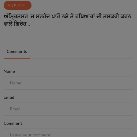
Aug 8, 2026
ਅੰਮ੍ਰਿਤਸਰ 'ਚ ਸਰਹੱਦ ਪਾਰੋਂ ਨਸ਼ੇ ਤੇ ਹਥਿਆਰਾਂ ਦੀ ਤਸਕਰੀ ਕਰਨ
ਵਾਲੇ ਗਿਰੋਹ...
Comments
Name
Email
Comment