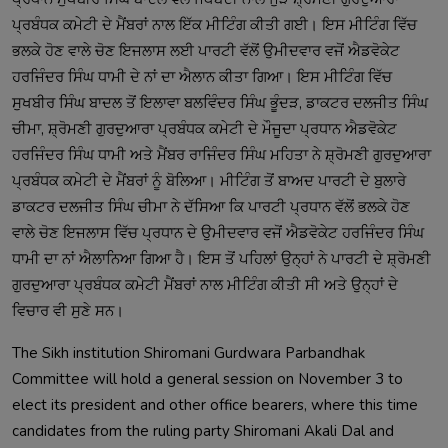
ਪ੍ਰਬੰਧਕ ਕਮੇਟੀ ਦੇ ਮੈਂਬਰਾਂ ਨਾਲ ਇੱਕ ਮੀਟਿੰਗ ਕੀਤੀ ਗਈ। ਇਸ ਮੀਟਿੰਗ ਵਿੱਚ 
ਭਲਕੇ ਹੋਣ ਵਾਲੇ ਚੋਣ ਇਜਲਾਸ ਲਈ ਪਾਰਟੀ ਵੱਲੋਂ ਉਮੀਦਵਾਰ ਵਜੋਂ ਐਡਵੋਕੇਟ 
ਹਰਜਿੰਦਰ ਸਿੰਘ ਧਾਮੀ ਦੇ ਨਾਂ ਦਾ ਐਲਾਨ ਕੀਤਾ ਗਿਆ। ਇਸ ਮੀਟਿੰਗ ਵਿੱਚ 
ਸੁਖਬੀਰ ਸਿੰਘ ਬਾਦਲ ਤੋਂ ਇਲਾਵਾ ਬਲਵਿੰਦਰ ਸਿੰਘ ਭੂੰਦੜ, ਡਾਕਟਰ ਦਲਜੀਤ ਸਿੰਘ 
ਚੀਮਾ, ਸ਼੍ਰੋਮਣੀ ਗੁਰਦੁਆਰਾ ਪ੍ਰਬੰਧਕ ਕਮੇਟੀ ਦੇ ਮੌਜੂਦਾ ਪ੍ਰਧਾਨ ਐਡਵੋਕੇਟ 
ਹਰਜਿੰਦਰ ਸਿੰਘ ਧਾਮੀ ਅਤੇ ਮੈਂਬਰ ਰਾਜਿੰਦਰ ਸਿੰਘ ਮਹਿਤਾ ਨੇ ਸ਼੍ਰੋਮਣੀ ਗੁਰਦੁਆਰਾ 
ਪ੍ਰਬੰਧਕ ਕਮੇਟੀ ਦੇ ਮੈਂਬਰਾਂ ਨੂੰ ਬੋਲਿਆ। ਮੀਟਿੰਗ ਤੋਂ ਬਾਅਦ ਪਾਰਟੀ ਦੇ ਬੁਲਾਰੇ 
ਡਾਕਟਰ ਦਲਜੀਤ ਸਿੰਘ ਚੀਮਾ ਨੇ ਦੱਸਿਆ ਕਿ ਪਾਰਟੀ ਪ੍ਰਧਾਨ ਵੱਲੋਂ ਭਲਕੇ ਹੋਣ 
ਵਾਲੇ ਚੋਣ ਇਜਲਾਸ ਵਿੱਚ ਪ੍ਰਧਾਨ ਦੇ ਉਮੀਦਵਾਰ ਵਜੋਂ ਐਡਵੋਕੇਟ ਹਰਜਿੰਦਰ ਸਿੰਘ 
ਧਾਮੀ ਦਾ ਨਾਂ ਐਲਾਨਿਆ ਗਿਆ ਹੈ। ਇਸ ਤੋਂ ਪਹਿਲਾਂ ਉਨ੍ਹਾਂ ਨੇ ਪਾਰਟੀ ਦੇ ਸ਼੍ਰੋਮਣੀ 
ਗੁਰਦੁਆਰਾ ਪ੍ਰਬੰਧਕ ਕਮੇਟੀ ਮੈਂਬਰਾਂ ਨਾਲ ਮੀਟਿੰਗ ਕੀਤੀ ਸੀ ਅਤੇ ਉਨ੍ਹਾਂ ਦੇ 
The Sikh institution Shiromani Gurdwara Parbandhak 
Committee will hold a general session on November 3 to 
elect its president and other office bearers, where this time 
candidates from the ruling party Shiromani Akali Dal and 