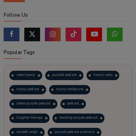
Follow Us
Popular Tags
radio haanji
punjabi podcast
haanji radio
haanji podcast
haanji melbourne
latest punjabi podcast
podcast
laughter therapy
trending punjabi podcast
ranjodh singh
punjabi podcast australia