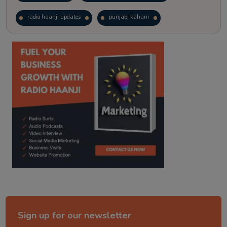
radio haanji updates
punjabi kahani
kitaab kahani
punjabi story
Sign up for our newsletter