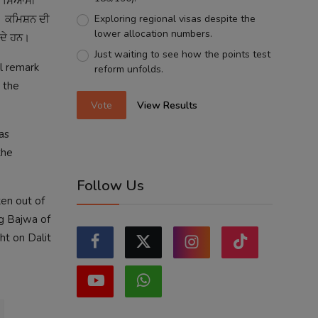
ੱਕ ਸਿਆਸੀ
Exploring regional visas despite the
ੈ। ਕਮਿਸ਼ਨ ਦੀ
lower allocation numbers.
ਖਦੇ ਹਨ।
Just waiting to see how the points test
l remark
reform unfolds.
 the
Vote
View Results
as
the
Follow Us
ken out of
ng Bajwa of
ht on Dalit