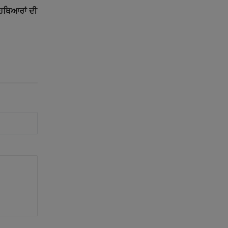
ੇ ਹਥਿਆਰਾਂ ਦੀ