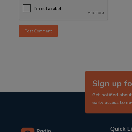
Post Comment
Sign up fo
Get notified about
early access to n
Quick L