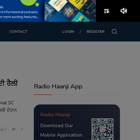
playlist_play
volume_up
/
CONTACT
LOGIN
REGISTER
ਦੀ ਰੈਲੀ
Radio Haanji App
onal SC
ੈਲੀ ਦੌਰਾਨ
Radio Haanji
Download Our
0
0
Mobile Application.