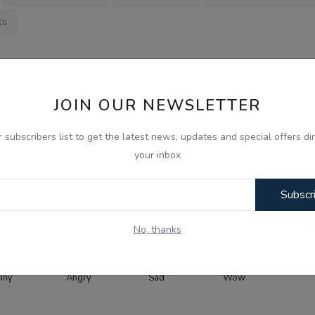
cs
OUS NEWS
NEXT NEWS
JOIN OUR NEWSLETTER
 ਚੰਡੀਗੜ੍ਹ
‘ਜੈੱਨ-ਜ਼ੀ ਦੇਸ਼ ਦੀ ਸਭ ਤੋਂ ਵੱਡੀ ਤਾਕਤ ਅਤੇ ਮਾਣ’: ਵਿਵਾਦ ਤੋਂ ਬਾਅਦ ਕੰ
r subscribers list to get the latest news, updates and special offers dir
ਲਾਕੇ ਨੂੰ...
ਬਦਲੇ ਸੁਰ
your inbox
Subscr
0
0
0
0
No, thanks
nny
Angry
Sad
Wow