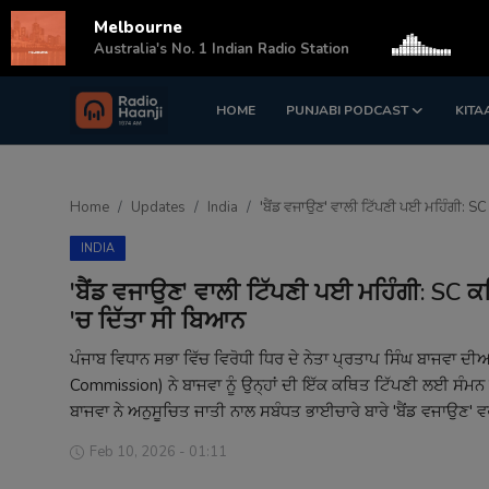
Melbourne
s
Australia's No. 1 Indian Radio Station
HOME
PUNJABI PODCAST
KITA
Login
Register
Home
Home
Updates
India
'ਬੈਂਡ ਵਜਾਉਣ' ਵਾਲੀ ਟਿੱਪਣੀ ਪਈ ਮਹਿੰਗੀ: SC
Punjabi Podcast
INDIA
Kitaab Kahani
'ਬੈਂਡ ਵਜਾਉਣ' ਵਾਲੀ ਟਿੱਪਣੀ ਪਈ ਮਹਿੰਗੀ: SC ਕਮ
'ਚ ਦਿੱਤਾ ਸੀ ਬਿਆਨ
Gallery
ਪੰਜਾਬ ਵਿਧਾਨ ਸਭਾ ਵਿੱਚ ਵਿਰੋਧੀ ਧਿਰ ਦੇ ਨੇਤਾ ਪ੍ਰਤਾਪ ਸਿੰਘ ਬਾਜਵਾ 
Sponsors
Commission) ਨੇ ਬਾਜਵਾ ਨੂੰ ਉਨ੍ਹਾਂ ਦੀ ਇੱਕ ਕਥਿਤ ਟਿੱਪਣੀ ਲਈ ਸੰਮਨ 
ਬਾਜਵਾ ਨੇ ਅਨੁਸੂਚਿਤ ਜਾਤੀ ਨਾਲ ਸਬੰਧਤ ਭਾਈਚਾਰੇ ਬਾਰੇ 'ਬੈਂਡ ਵਜਾਉਣ' ਵ
Matrimonial
Feb 10, 2026 - 01:11
Event