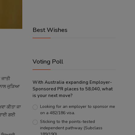
Best Wishes
Voting Poll
ਤ ਜਾਤੀ
With Australia expanding Employer-
ੀ ਨਾਲ ਜੁੜਿਆ
Sponsored PR places to 58,040, what
is your next move?
Looking for an employer to sponsor me
ਾਅਵਾ ਕੀਤਾ ਜਾ
on a 482/186 visa.
ਕਰਵਾਈ ਗਈ
Sticking to the points-tested
independent pathway (Subclass
189/190).