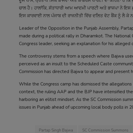
ਦੂਜੇ ਪਾਸੇ, ਪ੍ਰਤਾਪ ਸਿੰਘ ਬਾਜਵਾ ਅਤੇ ਕਾਂਗਰਸ ਪਾਰਟੀ ਦਾ ਕਹਿਣਾ ਹੈ ਕਿ 
ਚਾਲ ਹੈ। ਹਾਲਾਂਕਿ, ਸੱਤਾਧਾਰੀ ਆਮ ਆਦਮੀ ਪਾਰਟੀ ਅਤੇ ਭਾਜਪਾ ਨੇ ਇਸ ਮੁੱਦੇ
ਇਸ ਕਾਰਵਾਈ ਨਾਲ ਪੰਜਾਬ ਦੀ ਰਾਜਨੀਤੀ ਵਿੱਚ ਦਲਿਤ ਵੋਟ ਬੈਂਕ ਨੂੰ ਲੈ ਕੇ 
Leader of the Opposition in the Punjab Assembly, Partap
made during a political rally in Dharamkot. The Nation
Congress leader, seeking an explanation for his alleged
The controversy stems from a speech where Bajwa used 
perceived as an insult to the Scheduled Caste community
Commission has directed Bajwa to appear and present his
While the Congress camp has dismissed the allegations a
context, the ruling AAP and the BJP have intensified th
harboring an elitist mindset. As the SC Commission summo
issues in Punjab ahead of upcoming local body polls in 2
Partap Singh Bajwa
SC Commission Summons