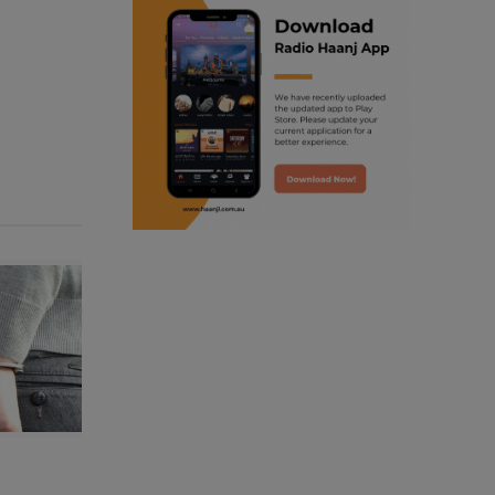
ranjodh singh
punjabi podcast australia
radio haanji updates
punjabi kahani
kitaab kahani
punjabi story