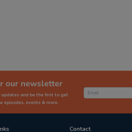
r our newsletter
 updates and be the first to get
ew episodes, events & more.
inks
Contact