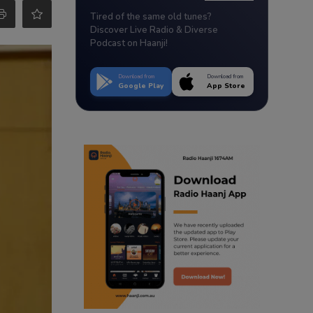
Tired of the same old tunes?
Discover Live Radio & Diverse
Podcast on Haanji!
Download from
Download from
Google Play
App Store