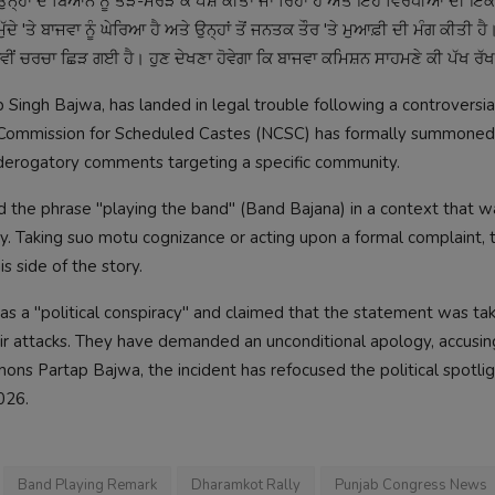
ਉਨ੍ਹਾਂ ਦੇ ਬਿਆਨ ਨੂੰ ਤੋੜ-ਮਰੋੜ ਕੇ ਪੇਸ਼ ਕੀਤਾ ਜਾ ਰਿਹਾ ਹੈ ਅਤੇ ਇਹ ਵਿਰੋਧੀਆਂ ਦੀ ਇ
 'ਤੇ ਬਾਜਵਾ ਨੂੰ ਘੇਰਿਆ ਹੈ ਅਤੇ ਉਨ੍ਹਾਂ ਤੋਂ ਜਨਤਕ ਤੌਰ 'ਤੇ ਮੁਆਫ਼ੀ ਦੀ ਮੰਗ ਕੀਤੀ ਹ
ਨਵੀਂ ਚਰਚਾ ਛਿੜ ਗਈ ਹੈ। ਹੁਣ ਦੇਖਣਾ ਹੋਵੇਗਾ ਕਿ ਬਾਜਵਾ ਕਮਿਸ਼ਨ ਸਾਹਮਣੇ ਕੀ ਪੱਖ ਰੱ
 Singh Bajwa, has landed in legal trouble following a controversia
al Commission for Scheduled Castes (NCSC) has formally summoned
 derogatory comments targeting a specific community.
the phrase "playing the band" (Band Bajana) in a context that w
. Taking suo motu cognizance or acting upon a formal complaint, 
 side of the story.
s a "political conspiracy" and claimed that the statement was ta
eir attacks. They have demanded an unconditional apology, accusi
ns Partap Bajwa, the incident has refocused the political spotlig
026.
Band Playing Remark
Dharamkot Rally
Punjab Congress News