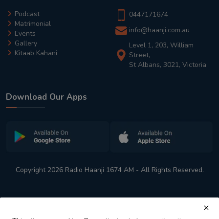
Podcast
0447171674
Matrimonial
info@haanji.com.au
Events
Gallery
Level 1, 203, William
Kitaab Kahani
Street,
St Albans, 3021, Victoria
Download Our Apps
Copyright 2026 Radio Haanji 1674 AM - All Rights Reserved.