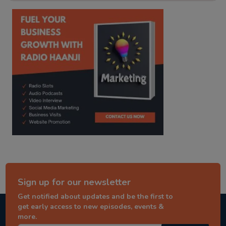
kitaab kahani
punjabi story
Sign up for our newsletter
Get notified about updates and be the first to
get early access to new episodes, events &
more.