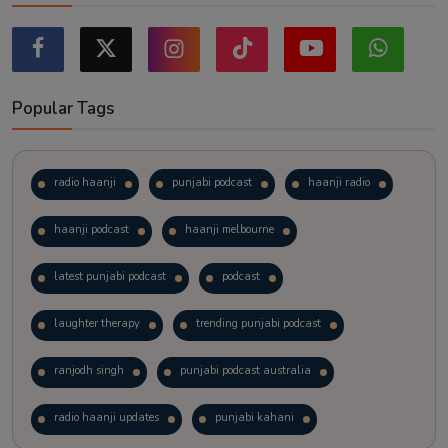
Popular Tags
radio haanji
punjabi podcast
haanji radio
haanji podcast
haanji melbourne
latest punjabi podcast
podcast
laughter therapy
trending punjabi podcast
ranjodh singh
punjabi podcast australia
radio haanji updates
punjabi kahani