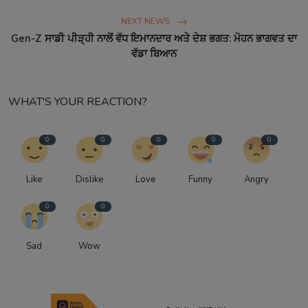
NEXT NEWS
Gen-Z ਸਾਡੀ ਪੀੜ੍ਹੀ ਨਾਲੋਂ ਵੱਧ ਇਮਾਨਦਾਰ ਅਤੇ ਦੇਸ਼ ਭਗਤ: ਮੋਹਨ ਭਾਗਵਤ ਦਾ
ਵੱਡਾ ਬਿਆਨ
WHAT'S YOUR REACTION?
0
0
0
0
0
Like
Dislike
Love
Funny
Angry
0
0
Sad
Wow