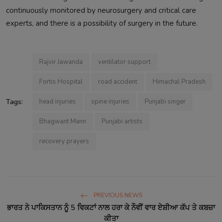
continuously monitored by neurosurgery and critical care
experts, and there is a possibility of surgery in the future.
Rajvir Jawanda
ventilator support
Fortis Hospital
road accident
Himachal Pradesh
Tags:
head injuries
spine injuries
Punjabi singer
Bhagwant Mann
Punjabi artists
recovery prayers
PREVIOUS NEWS
ਭਾਰਤ ਨੇ ਪਾਕਿਸਤਾਨ ਨੂੰ 5 ਵਿਕਟਾਂ ਨਾਲ ਹਰਾ ਕੇ ਨੌਵੀਂ ਵਾਰ ਏਸ਼ੀਆ ਕੱਪ ਤੇ ਕਬਜ਼ਾ
ਕੀਤਾ