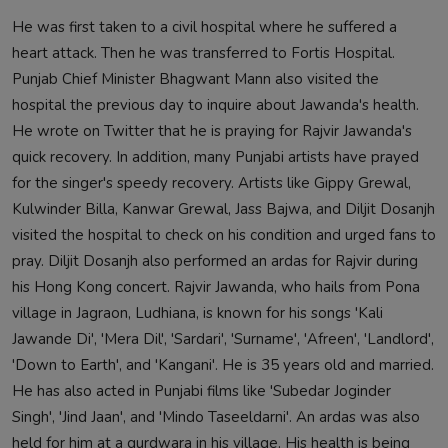
He was first taken to a civil hospital where he suffered a
heart attack. Then he was transferred to Fortis Hospital.
Punjab Chief Minister Bhagwant Mann also visited the
hospital the previous day to inquire about Jawanda's health.
He wrote on Twitter that he is praying for Rajvir Jawanda's
quick recovery. In addition, many Punjabi artists have prayed
for the singer's speedy recovery. Artists like Gippy Grewal,
Kulwinder Billa, Kanwar Grewal, Jass Bajwa, and Diljit Dosanjh
visited the hospital to check on his condition and urged fans to
pray. Diljit Dosanjh also performed an ardas for Rajvir during
his Hong Kong concert. Rajvir Jawanda, who hails from Pona
village in Jagraon, Ludhiana, is known for his songs 'Kali
Jawande Di', 'Mera Dil', 'Sardari', 'Surname', 'Afreen', 'Landlord',
'Down to Earth', and 'Kangani'. He is 35 years old and married.
He has also acted in Punjabi films like 'Subedar Joginder
Singh', 'Jind Jaan', and 'Mindo Taseeldarni'. An ardas was also
held for him at a gurdwara in his village. His health is being